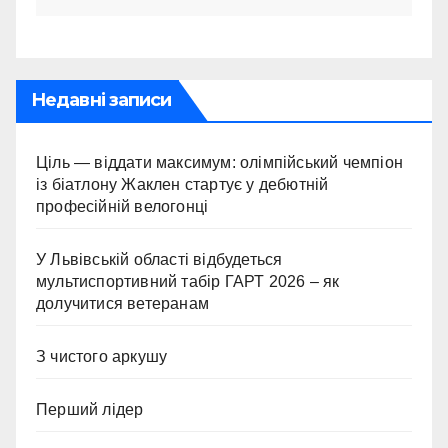
Недавні записи
Ціль — віддати максимум: олімпійський чемпіон
із біатлону Жаклен стартує у дебютній
професійній велогонці
У Львівській області відбудеться
мультиспортивний табір ГАРТ 2026 – як
долучитися ветеранам
З чистого аркушу
Перший лідер