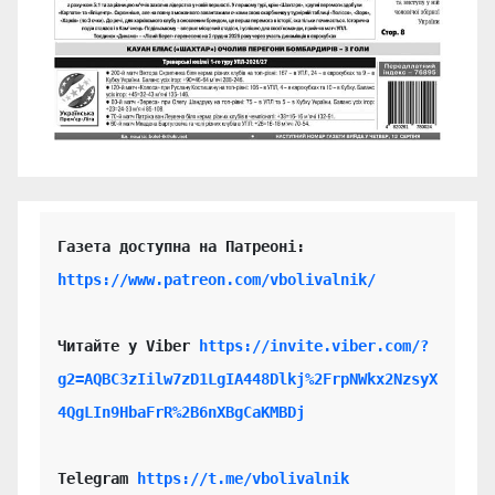
https://www.patreon.com/vbolivalnik/
Читайте у Viber 
https://invite.viber.com/?
g2=AQBC3zIilw7zD1LgIA448Dlkj%2FrpNWkx2NzsyX
4QgLIn9HbaFrR%2B6nXBgCaKMBDj
Telegram 
https://t.me/vbolivalnik