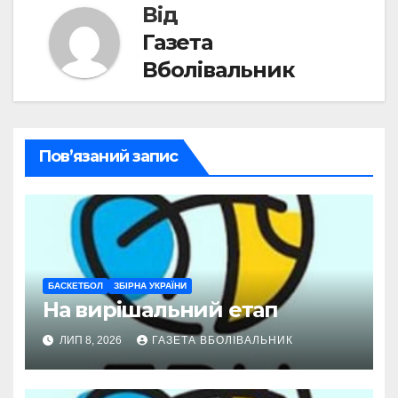
Від
Газета
Вболівальник
Пов’язаний запис
БАСКЕТБОЛ
ЗБІРНА УКРАЇНИ
На вирішальний етап
ЛИП 8, 2026
ГАЗЕТА ВБОЛІВАЛЬНИК