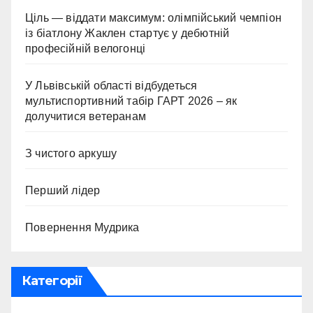
Ціль — віддати максимум: олімпійський чемпіон
із біатлону Жаклен стартує у дебютній
професійній велогонці
У Львівській області відбудеться
мультиспортивний табір ГАРТ 2026 – як
долучитися ветеранам
З чистого аркушу
Перший лідер
Повернення Мудрика
Категорії