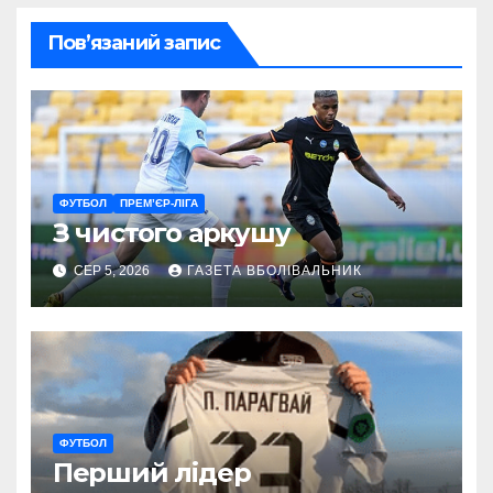
Пов’язаний запис
ФУТБОЛ
ПРЕМ’ЄР-ЛІГА
З чистого аркушу
СЕР 5, 2026
ГАЗЕТА ВБОЛІВАЛЬНИК
ФУТБОЛ
Перший лідер