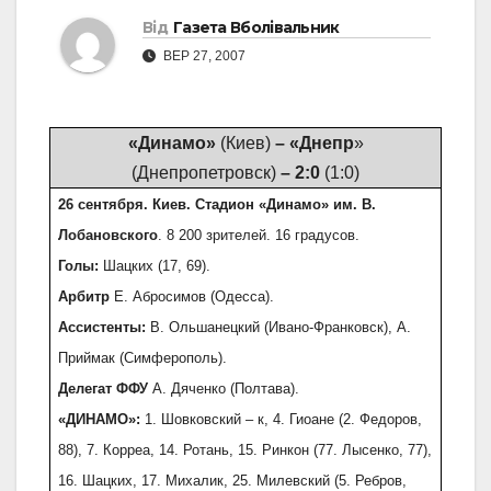
Від
Газета Вболівальник
ВЕР 27, 2007
«Динамо»
(Киев)
– «Днепр
»
(Днепропетровск)
– 2:0
(1:0)
26 сентября. Киев. Стадион «Динамо» им. В.
Лобановского
. 8 200 зрителей. 16 градусов.
Голы:
Шацких (17, 69).
Арбитр
Е. Абросимов (Одесса).
Ассистенты:
В. Ольшанецкий (Ивано-Франковск), А.
Приймак (Симферополь).
Делегат ФФУ
А. Дяченко (Полтава).
«ДИНАМО»
:
1. Шовковский – к, 4. Гиоане (2. Федоров,
88), 7. Корреа, 14. Ротань, 15. Ринкон (77. Лысенко, 77),
16. Шацких, 17. Михалик, 25. Милевский (5. Ребров,