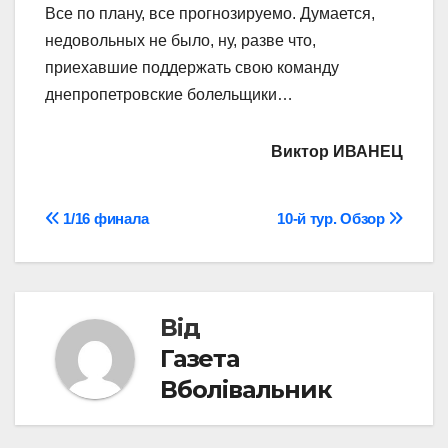
Все по плану, все прогнозируемо. Думается,
недовольных не было, ну, разве что,
приехавшие поддержать свою команду
днепропетровские болельщики…
Виктор ИВАНЕЦ
Навігація
1/16 финала
10-й тур. Обзор
записів
Від
Газета
Вболівальник