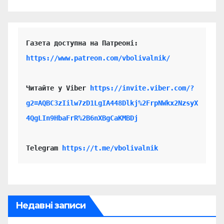
https://www.patreon.com/vbolivalnik/
Читайте у Viber 
https://invite.viber.com/?
g2=AQBC3zIilw7zD1LgIA448Dlkj%2FrpNWkx2NzsyX
4QgLIn9HbaFrR%2B6nXBgCaKMBDj
Telegram 
https://t.me/vbolivalnik
Недавні записи