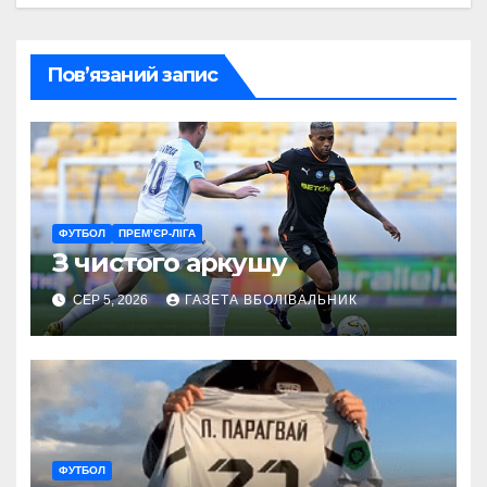
Пов’язаний запис
ФУТБОЛ
ПРЕМ’ЄР-ЛІГА
З чистого аркушу
СЕР 5, 2026
ГАЗЕТА ВБОЛІВАЛЬНИК
ФУТБОЛ