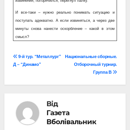
извинения, погорячился, перегнул палку.
И все-таки – нужно реально понимать ситуацию и
поступать адекватно. А если извиняться, а через две
минуты снова нанести оскорбление – какой в этом
смысл?
Навігація
9-й тур. “Металлург”
Национальные сборные.
Д – “Динамо”
Отборочный турнир.
записів
Группа В
Від
Газета
Вболівальник