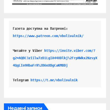
https://www.patreon.com/vbolivalnik/
Читайте у Viber 
https://invite.viber.com/?
g2=AQBC3zIilw7zD1LgIA448Dlkj%2FrpNWkx2NzsyX
4QgLIn9HbaFrR%2B6nXBgCaKMBDj
Telegram 
https://t.me/vbolivalnik
Недавні записи