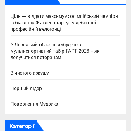
Ціль — віддати максимум: олімпійський чемпіон
із біатлону Жаклен стартує у дебютній
професійній велогонці
У Львівській області відбудеться
мультиспортивний табір ГАРТ 2026 – як
долучитися ветеранам
З чистого аркушу
Перший лідер
Повернення Мудрика
Категорії