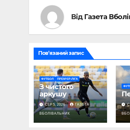
Від
Газета Вбол
Пов’язаний запис
ФУТБОЛ
ПРЕМ’ЄР-ЛІГА
З чистого
ФУТ
аркушу
П
СЕР 5, 2026
ГАЗЕТА
С
ВБОЛІВАЛЬНИК
ВБО