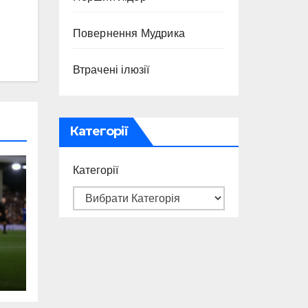
Повернення Мудрика
Втрачені ілюзії
Категорії
Категорії