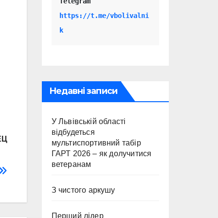
Telegram 
https://t.me/vbolivalni
k
Недавні записи
У Львівській області
відбудеться
ЕЦ
мультиспортивний табір
ГАРТ 2026 – як долучитися
ветеранам
З чистого аркушу
Перший лідер