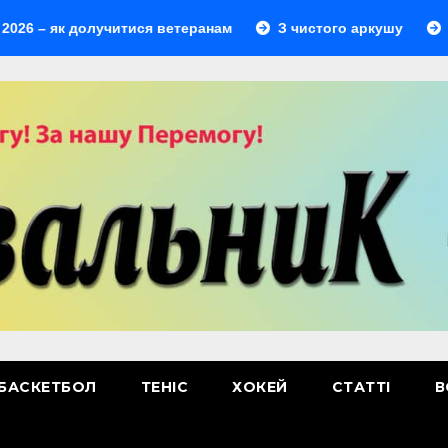
як долучитися ветеранам
З чистого аркушу
Перший 
БАСКЕТБОЛ
ТЕНІС
ХОКЕЙ
СТАТТІ
В