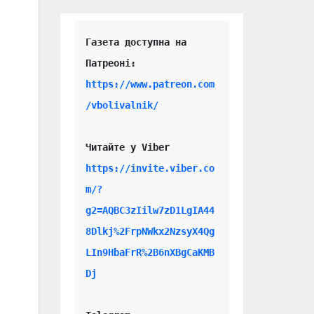
Газета доступна на 
https://www.patreon.com
/vbolivalnik/
Читайте у Viber 
https://invite.viber.co
m/?
g2=AQBC3zIilw7zD1LgIA44
8Dlkj%2FrpNWkx2NzsyX4Qg
LIn9HbaFrR%2B6nXBgCaKMB
Dj