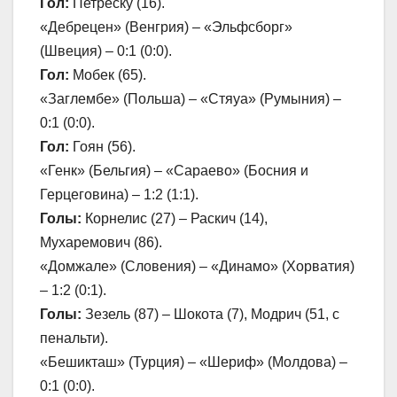
Гол:
Петреску (16).
«Дебрецен» (Венгрия) – «Эльфсборг»
(Швеция) – 0:1 (0:0).
Гол:
Мобек (65).
«Заглембе» (Польша) – «Стяуа» (Румыния) –
0:1 (0:0).
Гол:
Гоян (56).
«Генк» (Бельгия) – «Сараево» (Босния и
Герцеговина) – 1:2 (1:1).
Голы:
Корнелис (27) – Раскич (14),
Мухаремович (86).
«Домжале» (Словения) – «Динамо» (Хорватия)
– 1:2 (0:1).
Голы:
Зезель (87) – Шокота (7), Модрич (51, с
пенальти).
«Бешикташ» (Турция) – «Шериф» (Молдова) –
0:1 (0:0).