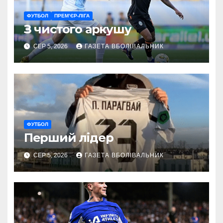
ФУТБОЛ
ПРЕМ’ЄР-ЛІГА
З чистого аркушу
СЕР 5, 2026
ГАЗЕТА ВБОЛІВАЛЬНИК
ФУТБОЛ
Перший лідер
СЕР 5, 2026
ГАЗЕТА ВБОЛІВАЛЬНИК