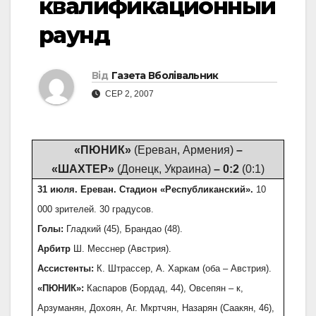
квалификационный
раунд
Від
Газета Вболівальник
СЕР 2, 2007
«ПЮНИК»
(Ереван, Армения)
–
«ШАХТЕР»
(Донецк, Украина)
– 0:2
(0:1)
31 июля. Ереван. Стадион «Республиканский».
10
000 зрителей. 30 градусов.
Голы:
Гладкий (45), Брандао (48).
Арбитр
Ш. Месснер (Австрия).
Ассистенты:
К. Штрассер, A. Харкам (оба – Австрия).
«ПЮНИК»:
Каспаров (Бордад, 44), Овсепян – к,
Арзуманян, Дохоян, Аг. Мкртчян, Назарян (Саакян, 46),