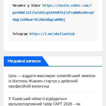
Читайте у Viber 
https://invite.viber.com/?
g2=AQBC3zIilw7zD1LgIA448Dlkj%2FrpNWkx2NzsyX
4QgLIn9HbaFrR%2B6nXBgCaKMBDj
Telegram 
https://t.me/vbolivalnik
Недавні записи
Ціль — віддати максимум: олімпійський чемпіон
із біатлону Жаклен стартує у дебютній
професійній велогонці
У Львівській області відбудеться
мультиспортивний табір ГАРТ 2026 – як