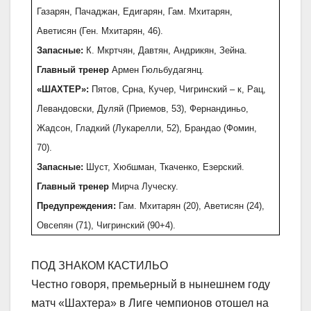
Газарян, Пачаджан, Едигарян, Гам. Мхитарян,
Аветисян (Ген. Мхитарян, 46).
Запасные:
К. Мкртчян, Давтян, Андрикян, Зейна.
Главный тренер
Армен Гюльбудагянц.
«ШАХТЕР»:
Пятов, Срна, Кучер, Чигринский – к, Рац,
Левандовски, Дуляй (Приемов, 53), Фернандиньо,
Жадсон, Гладкий (Лукарелли, 52), Брандао (Фомин,
70).
Запасные:
Шуст, Хюбшман, Ткаченко, Езерский.
Главный тренер
Мирча Луческу.
Предупреждения:
Гам. Мхитарян (20), Аветисян (24),
Овсепян (71), Чигринский (90+4).
ПОД ЗНАКОМ КАСТИЛЬО
Честно говоря, премьерный в нынешнем году
матч «Шахтера» в Лиге чемпионов отошел на