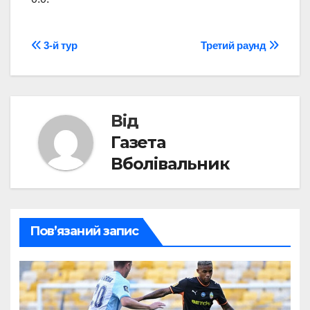
Навігація
3-й тур
Третий раунд
записів
Від
Газета
Вболівальник
Пов’язаний запис