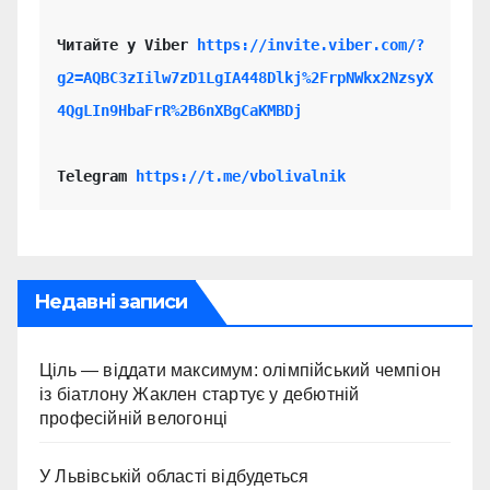
Читайте у Viber 
https://invite.viber.com/?
g2=AQBC3zIilw7zD1LgIA448Dlkj%2FrpNWkx2NzsyX
4QgLIn9HbaFrR%2B6nXBgCaKMBDj
Telegram 
https://t.me/vbolivalnik
Недавні записи
Ціль — віддати максимум: олімпійський чемпіон
із біатлону Жаклен стартує у дебютній
професійній велогонці
У Львівській області відбудеться