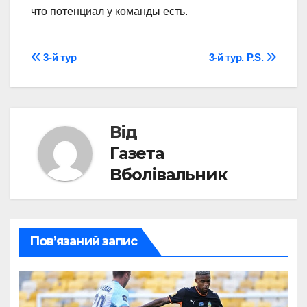
что потенциал у команды есть.
Навігація
3-й тур
3-й тур. P.S.
записів
Від
Газета
Вболівальник
Пов’язаний запис