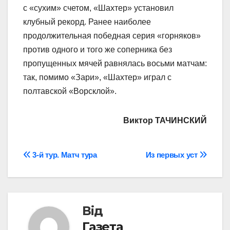
с «сухим» счетом, «Шахтер» установил
клубный рекорд. Ранее наиболее
продолжительная победная серия «горняков»
против одного и того же соперника без
пропущенных мячей равнялась восьми матчам:
так, помимо «Зари», «Шахтер» играл с
полтавской «Ворсклой».
Виктор ТАЧИНСКИЙ
Навігація
3-й тур. Матч тура
Из первых уст
записів
Від
Газета