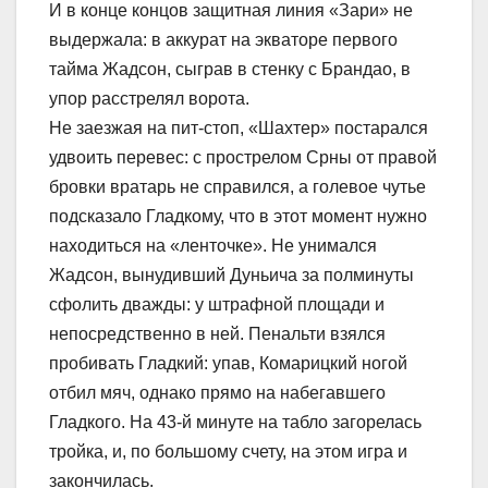
И в конце концов защитная линия «Зари» не
выдержала: в аккурат на экваторе первого
тайма Жадсон, сыграв в стенку с Брандао, в
упор расстрелял ворота.
Не заезжая на пит-стоп, «Шахтер» постарался
удвоить перевес: с прострелом Срны от правой
бровки вратарь не справился, а голевое чутье
подсказало Гладкому, что в этот момент нужно
находиться на «ленточке». Не унимался
Жадсон, вынудивший Дуньича за полминуты
сфолить дважды: у штрафной площади и
непосредственно в ней. Пенальти взялся
пробивать Гладкий: упав, Комарицкий ногой
отбил мяч, однако прямо на набегавшего
Гладкого. На 43-й минуте на табло загорелась
тройка, и, по большому счету, на этом игра и
закончилась.