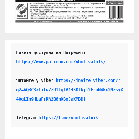
https://www.patreon.com/vbolivalnik/
Читайте у Viber 
https://invite.viber.com/?
g2=AQBC3zIilw7zD1LgIA448Dlkj%2FrpNWkx2NzsyX
4QgLIn9HbaFrR%2B6nXBgCaKMBDj
Telegram 
https://t.me/vbolivalnik