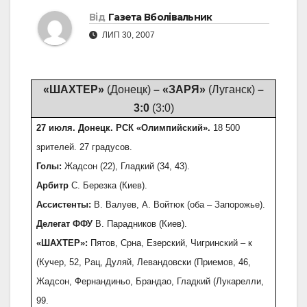
Від
Газета Вболівальник
ЛИП 30, 2007
«ШАХТЕР»
(Донецк)
– «ЗАРЯ»
(Луганск)
–
3:0
(3:0)
27 июля. Донецк. РСК «Олимпийский».
18 500
зрителей. 27 градусов.
Голы:
Жадсон (22), Гладкий (34, 43).
Арбитр
С. Березка (Киев).
Ассистенты:
В. Валуев, А. Войтюк (оба – Запорожье).
Делегат ФФУ
В. Парадников (Киев).
«ШАХТЕР»:
Пятов, Срна, Езерский, Чигринский – к
(Кучер, 52, Рац, Дуляй, Левандовски (Приемов, 46,
Жадсон, Фернандиньо, Брандао, Гладкий (Лукарелли,
99.