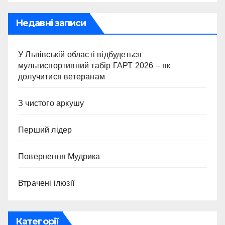
Недавні записи
У Львівській області відбудеться
мультиспортивний табір ГАРТ 2026 – як
долучитися ветеранам
З чистого аркушу
Перший лідер
Повернення Мудрика
Втрачені ілюзії
Категорії