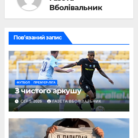
Вболівальник
Пов’язаний запис
ФУТБОЛ
ПРЕМ’ЄР-ЛІГА
З чистого аркушу
СЕР 5, 2026
ГАЗЕТА ВБОЛІВАЛЬНИК