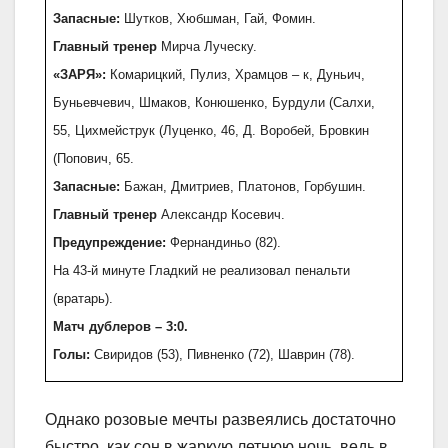
Запасные:
Шутков, Хюбшман, Гай, Фомин.
Главный тренер
Мирча Луческу.
«ЗАРЯ»:
Комарицкий, Пулиз, Храмцов – к, Дуньич,
Буньевчевич, Шмаков, Конюшенко, Бурдули (Салхи,
55, Цихмейструк (Луценко, 46, Д. Воробей, Бровкин
(Попович, 65.
Запасные:
Бажан, Дмитриев, Платонов, Горбушин.
Главный тренер
Александр Косевич.
Предупреждение:
Фернандиньо (82).
На 43-й минуте Гладкий не реализовал пенальти
(вратарь).
Матч дублеров – 3:0.
Голы:
Свиридов (53), Пивненко (72), Шаврин (78).
Однако розовые мечты развеялись достаточно
быстро, как сон в жаркую летнюю ночь, ведь в