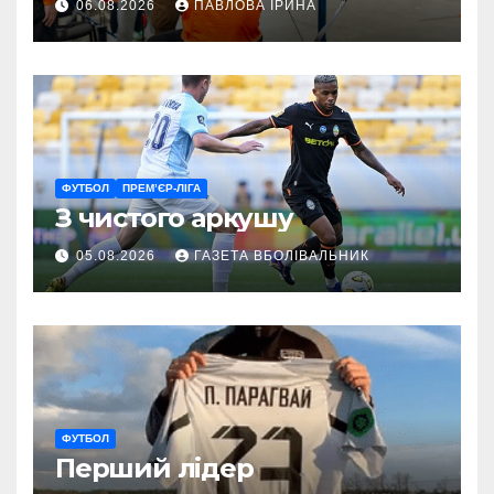
06.08.2026
ПАВЛОВА ІРИНА
ГАРТ 2026 – як долучитися
ветеранам
ФУТБОЛ
ПРЕМ’ЄР-ЛІГА
З чистого аркушу
05.08.2026
ГАЗЕТА ВБОЛІВАЛЬНИК
ФУТБОЛ
Перший лідер