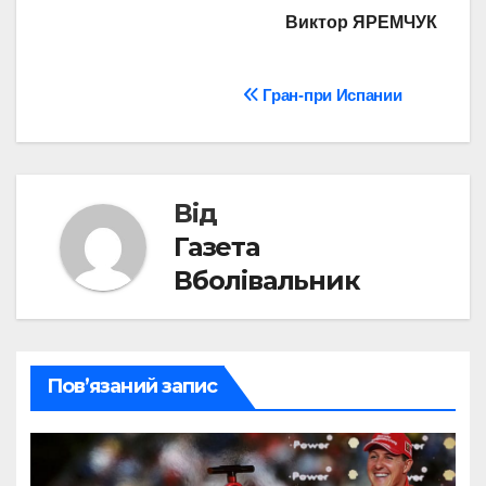
Виктор ЯРЕМЧУК
Навігація
Гран-при Испании
записів
Від
Газета
Вболівальник
Пов’язаний запис