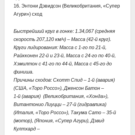
16. Энтони Дэвидсон (Великобритания, «Супер
Агури») сход
Быстрейший круг в гонке: 1.34,067 (средняя
скорость 207,120 км/ч) – Масса (42-й круг).
Круги лидирования: Масса с 1-го по 21-й,
Райкконен 22-й и 23-й, Масса с 24-го по 40-й,
Хэмилтон с 41-го по 44-й, Масса с 45-го до
финиша.
Причины сходов: Скотт Спид – 1-й (авария)
(США, «Торо Россо»), Дженсон Батон –
1-й (авария) (Великобритания, «Хонда»),
Витантонио Лиуцци – 27-й (гидравлика)
(Италия, «Торо Россо»), Такума Сато – 35-й
(мотор), (Япония, «Супер Агури), Дэвид
Култхард –