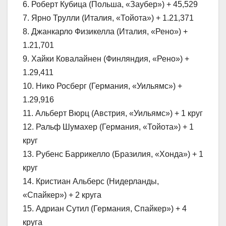
6. Роберт Кубица (Польша, «Заубер») + 45,529
7. Ярно Трулли (Италия, «Тойота») + 1.21,371
8. Джанкарло Физикелла (Италия, «Рено») +
1.21,701
9. Хайки Ковалайнен (Финляндия, «Рено») +
1.29,411
10. Нико Росберг (Германия, «Уильямс») +
1.29,916
11. Альберт Вюрц (Австрия, «Уильямс») + 1 круг
12. Ральф Шумахер (Германия, «Тойота») + 1
круг
13. Рубенс Баррикелло (Бразилия, «Хонда») + 1
круг
14. Кристиан Альберс (Нидерланды,
«Спайкер») + 2 круга
15. Адриан Сутил (Германия, Спайкер») + 4
круга