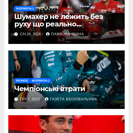
ФОРМУЛА-1
Шумахер не лежить без
руху що реально
відбувається з легендою
СІЧ 26, 2026
ПАВЛОВА ІРИНА
Формули 1
РАЗНОЕ
ФОРМУЛА-1
Чемпіонські втрати
ГРУ 7, 2022
ГАЗЕТА ВБОЛІВАЛЬНИК