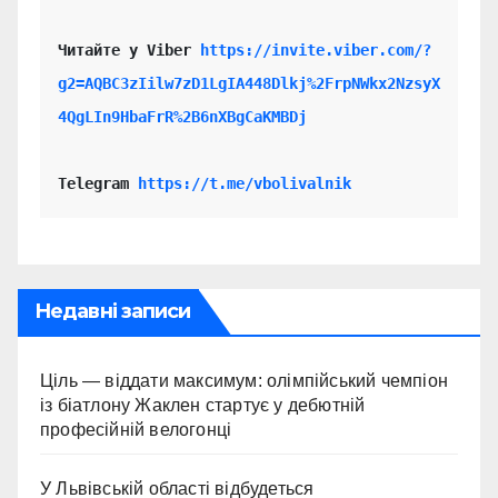
Читайте у Viber 
https://invite.viber.com/?
g2=AQBC3zIilw7zD1LgIA448Dlkj%2FrpNWkx2NzsyX
4QgLIn9HbaFrR%2B6nXBgCaKMBDj
Telegram 
https://t.me/vbolivalnik
Недавні записи
Ціль — віддати максимум: олімпійський чемпіон
із біатлону Жаклен стартує у дебютній
професійній велогонці
У Львівській області відбудеться