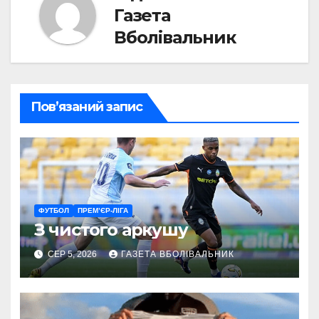
Газета
Вболівальник
Пов’язаний запис
ФУТБОЛ
ПРЕМ’ЄР-ЛІГА
З чистого аркушу
СЕР 5, 2026
ГАЗЕТА ВБОЛІВАЛЬНИК