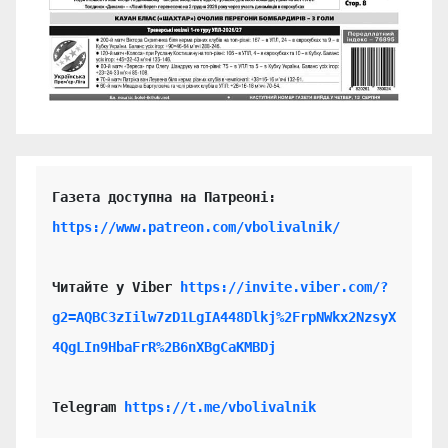
https://www.patreon.com/vbolivalnik/
Читайте у Viber 
https://invite.viber.com/?
g2=AQBC3zIilw7zD1LgIA448Dlkj%2FrpNWkx2NzsyX
4QgLIn9HbaFrR%2B6nXBgCaKMBDj
Telegram 
https://t.me/vbolivalnik