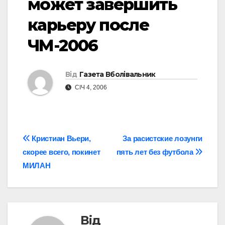
может завершить
карьеру после
ЧМ-2006
Від
Газета Вболівальник
СІЧ 4, 2006
Навігація
Кристиан Вьери,
За расистские лозунги
скорее всего, покинет
пять лет без футбола
записів
МИЛАН
Від