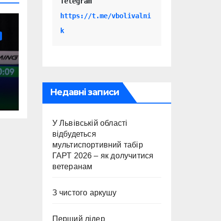
Telegram 
https://t.me/vbolivalni
k
Недавні записи
У Львівській області
відбудеться
мультиспортивний табір
ГАРТ 2026 – як долучитися
ветеранам
З чистого аркушу
Перший лідер