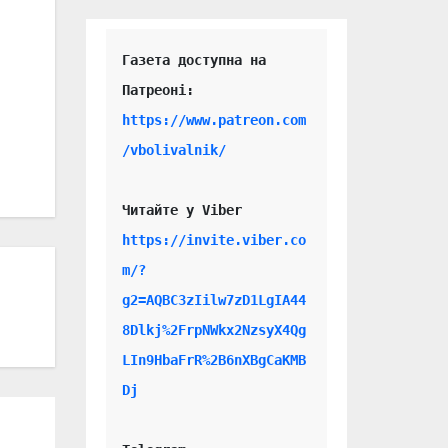
Газета доступна на 
https://www.patreon.com
/vbolivalnik/
Читайте у Viber 
https://invite.viber.co
m/?
g2=AQBC3zIilw7zD1LgIA44
8Dlkj%2FrpNWkx2NzsyX4Qg
LIn9HbaFrR%2B6nXBgCaKMB
Dj