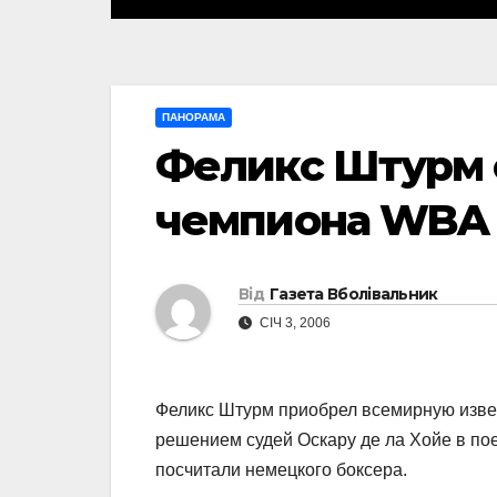
ПАНОРАМА
Феликс Штурм 
чемпиона WBA
Від
Газета Вболівальник
СІЧ 3, 2006
Феликс Штурм приобрел всемирную извес
решением судей Оскару де ла Хойе в по
посчитали немецкого боксера.