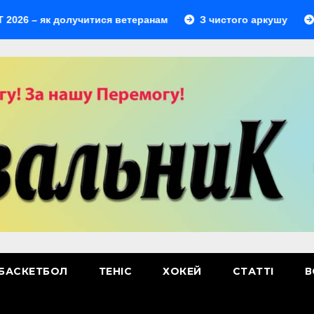
 як долучитися ветеранам
З чистого аркушу
Перший
БАСКЕТБОЛ
ТЕНІС
ХОКЕЙ
СТАТТІ
В