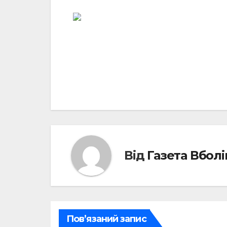
Навігація
записів
Від
Газета Вбол
Пов’язаний запис