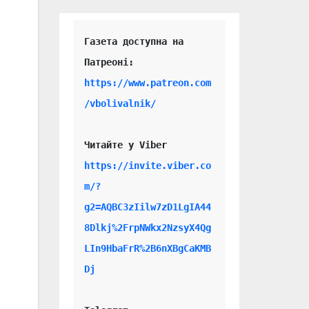
Газета доступна на 
https://www.patreon.com
/vbolivalnik/
Читайте у Viber 
https://invite.viber.co
m/?
g2=AQBC3zIilw7zD1LgIA44
8Dlkj%2FrpNWkx2NzsyX4Qg
LIn9HbaFrR%2B6nXBgCaKMB
Dj