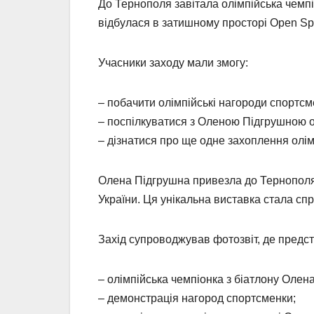
До Тернополя завітала олімпійська чемпі
відбулася в затишному просторі Open Spa
Учасники заходу мали змогу:
– побачити олімпійські нагороди спортсм
– поспілкуватися з Оленою Підгрушною 
– дізнатися про ще одне захоплення олім
Олена Підгрушна привезла до Тернополя 
України. Ця унікальна виставка стала с
Захід супроводжував фотозвіт, де предст
– олімпійська чемпіонка з біатлону Олен
– демонстрація нагород спортсменки;