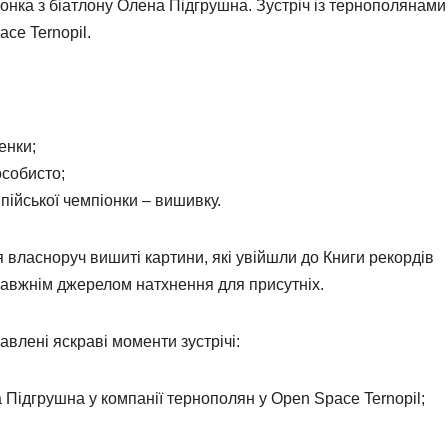
онка з біатлону Олена Підгрушна. Зустріч із тернополянами
ce Ternopil.
енки;
особисто;
пійської чемпіонки – вишивку.
власноруч вишиті картини, які увійшли до Книги рекордів
правжнім джерелом натхнення для присутніх.
авлені яскраві моменти зустрічі:
а Підгрушна у компанії тернополян у Open Space Ternopil;