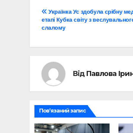
Навігація
Українка Ус здобула срібну ме
етапі Кубка світу з веслувальног
записів
слалому
Від
Павлова Іри
Пов’язаний запис