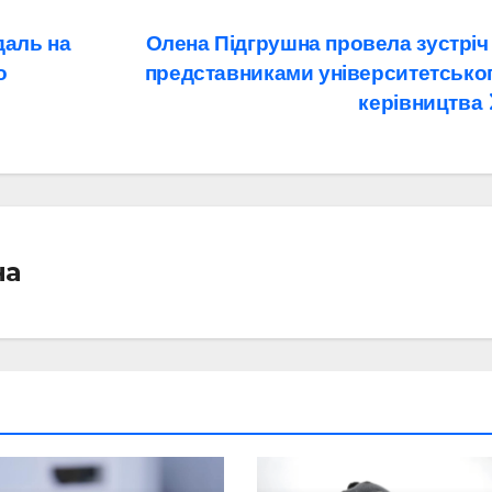
даль на
Олена Підгрушна провела зустріч 
о
представниками університетсько
керівництва
на