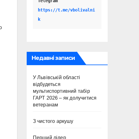
Telegram 
https://t.me/vbolivalni
k
ю
Недавні записи
У Львівській області
відбудеться
мультиспортивний табір
ГАРТ 2026 – як долучитися
ветеранам
З чистого аркушу
Перший лідер