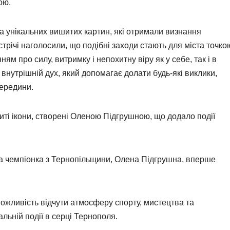
ою.
 унікальних вишитих картин, які отримали визнання
стрічі наголосили, що подібні заходи стають для міста точко
м про силу, витримку і непохитну віру як у себе, так і в
 і внутрішній дух, який допомагає долати будь-які виклики,
ередини.
иті ікони, створені Оленою Підгрушною, що додало події
а чемпіонка з Тернопільщини, Олена Підгрушна, вперше
 можливість відчути атмосферу спорту, мистецтва та
альній події в серці Тернополя.