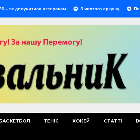
долучитися ветеранам
З чистого аркушу
Перший лі
БАСКЕТБОЛ
ТЕНІС
ХОКЕЙ
СТАТТІ
В