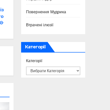
із
Повернення Мудрика
го
Втрачені ілюзії
Категорії
Категорії