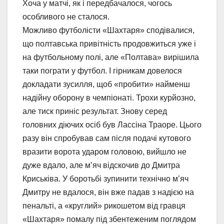
Хоча у матчі, як і передбачалося, чогось
особливого не сталося.
Можливо футболісти «Шахтаря» сподівалися,
що полтавська привітність продовжиться уже і
на футбольному полі, але «Полтава» вирішила
таки пограти у футбол. І гірникам довелося
докладати зусилля, щоб «пробити» найменш
надійну оборону в чемпіонаті. Трохи курйозно,
але тиск приніс результат. Знову серед
головних діючих осіб був Лассіна Траоре. Цього
разу він спробував сам після подачі кутового
вразити ворота ударом головою, вийшло не
дуже вдало, але м’яч відскочив до Дмитра
Криськіва. У боротьбі зупинити технічно м’яч
Дмитру не вдалося, він вже падав з надією на
пенальті, а «круглий» рикошетом від гравця
«Шахтаря» помалу під збентеженим поглядом