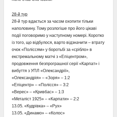
28-й тур
28-й тур вдається за часом охопити тільки
наполовину. Тому розлогіше про його цікаві
події поговоримо у наступному номері. Коротко
із того, що відбулося, варто відзначити – втрату
очок «Поліссям» у боротьбі за «срібло» в
екстремальному матчі з «Епіцентром»,
продовження безпрограшної серії «Карпат» і
вибуття з УПЛ «Олександрії»,
«Олександрія» – «Зоря» – 1:2
«Епіцентр» – «Полісся» – 3:2
«Верес» – «Кривбас» – 1:3
«Металіст 1925» – «Карпати» – 2:2
13.05. «Кудрівка» – «Рух»
13.05. «Динамо» – «Колос»