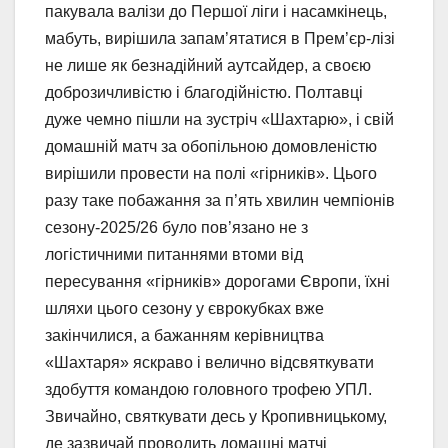
пакувала валізи до Першої ліги і насамкінець,
мабуть, вирішила запам’ятатися в Прем’єр-лізі
не лише як безнадійний аутсайдер, а своєю
доброзичливістю і благодійністю. Полтавці
дуже чемно пішли на зустріч «Шахтарю», і свій
домашній матч за обопільною домовленістю
вирішили провести на полі «гірників». Цього
разу таке побажання за п’ять хвилин чемпіонів
сезону-2025/26 було пов’язано не з
логістичними питаннями втоми від
пересування «гірників» дорогами Європи, їхні
шляхи цього сезону у єврокубках вже
закінчилися, а бажанням керівництва
«Шахтаря» яскраво і велично відсвяткувати
здобуття командою головного трофею УПЛ.
Звичайно, святкувати десь у Кропивницькому,
де зазвичай проводить домашні матчі