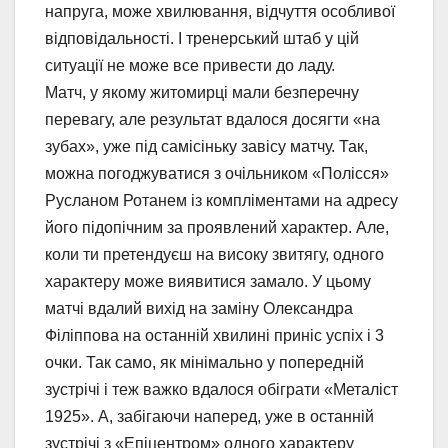
напруга, може хвилювання, відчуття особливої
відповідальності. І тренерський штаб у цій
ситуації не може все привести до ладу.
Матч, у якому житомирці мали безперечну
перевагу, але результат вдалося досягти «на
зубах», уже під самісіньку завісу матчу. Так,
можна погоджуватися з очільником «Полісся»
Русланом Ротанем із компліментами на адресу
його підопічним за проявлений характер. Але,
коли ти претендуєш на високу звитягу, одного
характеру може виявитися замало. У цьому
матчі вдалий вихід на заміну Олександра
Філіппова на останній хвилині приніс успіх і 3
очки. Так само, як мінімально у попередній
зустрічі і теж важко вдалося обіграти «Металіст
1925». А, забігаючи наперед, уже в останній
зустрічі з «Епіцентром» одного характеру