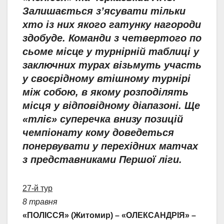
Залишається з’ясувати тільки
хто із них якого гатунку нагороди
здобуде. Команди з четвертого по
сьоме місце у турнірній таблиці у
заключних турах візьмуть участь
у своєрідному втішному турнірі
між собою, в якому розподілять
місця у відповідному діапазоні. Ще
«тліє» суперечка внизу позицій
чемпіонату кому доведеться
понервувати у перехідних матчах
з представниками Першої ліги.
27-й тур
8 травня
«ПОЛІССЯ» (Житомир) – «ОЛЕКСАНДРІЯ» –