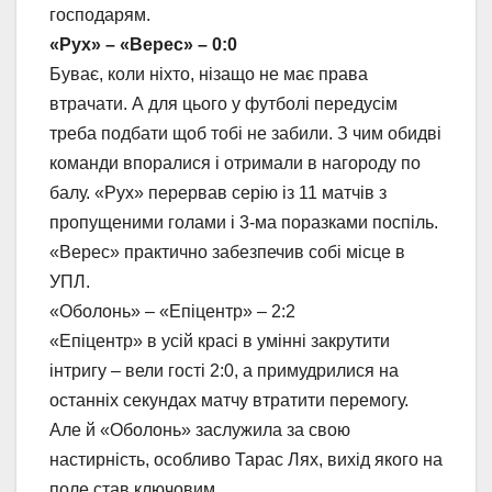
господарям.
«Рух» – «Верес» – 0:0
Буває, коли ніхто, нізащо не має права
втрачати. А для цього у футболі передусім
треба подбати щоб тобі не забили. З чим обидві
команди впоралися і отримали в нагороду по
балу. «Рух» перервав серію із 11 матчів з
пропущеними голами і 3-ма поразками поспіль.
«Верес» практично забезпечив собі місце в
УПЛ.
«Оболонь» – «Епіцентр» – 2:2
«Епіцентр» в усій красі в умінні закрутити
інтригу – вели гості 2:0, а примудрилися на
останніх секундах матчу втратити перемогу.
Але й «Оболонь» заслужила за свою
настирність, особливо Тарас Лях, вихід якого на
поле став ключовим.