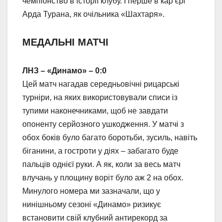
чемпіонство в історії клубу. І перше в кар’єрі
Арда Турана, як очільника «Шахтаря».
МЕДАЛЬНІ МАТЧІ
ЛНЗ – «Динамо» – 0:0
Цей матч нагадав середньовічні рицарські
турніри, на яких використовували списи із
тупими наконечниками, щоб не завдати
опоненту серйозного ушкодження. У матчі з
обох боків було багато боротьби, зусиль, навіть
біганини, а гостроти у діях – забагато буде
пальців однієї руки. А як, коли за весь матч
влучань у площину воріт було аж 2 на обох.
Минулого номера ми зазначали, що у
нинішньому сезоні «Динамо» ризикує
встановити свій клубний антирекорд за