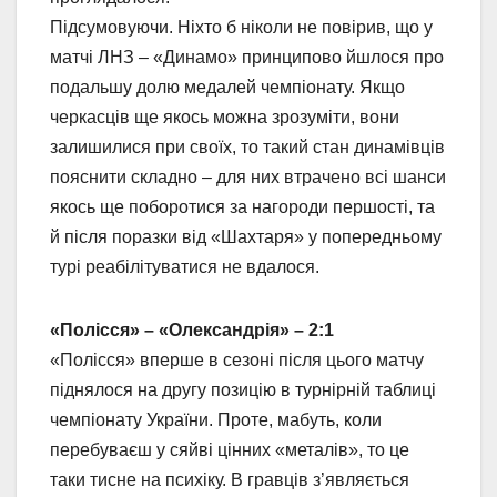
Підсумовуючи. Ніхто б ніколи не повірив, що у
матчі ЛНЗ – «Динамо» принципово йшлося про
подальшу долю медалей чемпіонату. Якщо
черкасців ще якось можна зрозуміти, вони
залишилися при своїх, то такий стан динамівців
пояснити складно – для них втрачено всі шанси
якось ще поборотися за нагороди першості, та
й після поразки від «Шахтаря» у попередньому
турі реабілітуватися не вдалося.
«Полісся» – «Олександрія» – 2:1
«Полісся» вперше в сезоні після цього матчу
піднялося на другу позицію в турнірній таблиці
чемпіонату України. Проте, мабуть, коли
перебуваєш у сяйві цінних «металів», то це
таки тисне на психіку. В гравців з’являється