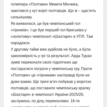
голкіпера «Полтави» Микити Мінчева,
закотився у кут воріт полтавців. Що ж – щастить
сильнішому.
Як виявилося, це був чемпіонський гол
«гірників». І це був перший гол Криськіва у
«золотому» чемпіонаті «Шахтаря» в УПЛ. Такі
парадокси.
У другому таймі вже курйозів не було, а була
закономірність у грі та результаті. Арда Туран
зумів переконати своїх підопічних ще
постаратися пограти у чемпіонську гру. Проти
«Полтави» це «гірникам» насправді було не
дуже важко. Ще тричі м’яч побував у воротах
полтавців, що поставило чемпіонську крапку
«Шахтаря» в чемпіонаті України-2025/26,
заслужено, по ділу, переконливо. 16-те