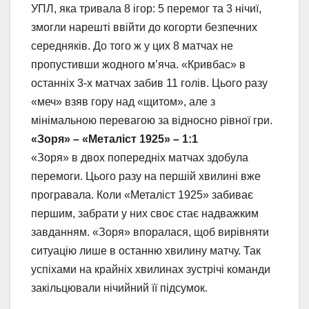
УПЛ, яка тривала 8 ігор: 5 перемог та 3 нічиї,
змогли нарешті ввійти до когорти безпечних
середняків. До того ж у цих 8 матчах не
пропустивши жодного м’яча. «Кривбас» в
останніх 3-х матчах забив 11 голів. Цього разу
«меч» взяв гору над «щитом», але з
мінімальною перевагою за відносно рівної гри.
«Зоря» – «Металіст 1925» – 1:1
«Зоря» в двох попередніх матчах здобула
перемоги. Цього разу на першій хвилині вже
програвала. Коли «Металіст 1925» забиває
першим, забрати у них своє стає надважким
завданням. «Зоря» впоралася, щоб вирівняти
ситуацію лише в останню хвилину матчу. Так
успіхами на крайніх хвилинах зустрічі команди
закільцювали нічийний її підсумок.