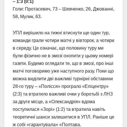
– 1:3 (0:1)
Голи: Протасевич, 73 – Шевченко, 26, Джованні,
58, Мулик, 63.
УПЛ вирішило на тижні втиснути ще один тур,
команди грали чотири матчі у вівторок, а чотири
в середу. Це означає, що половину туру ми
були фізично не в змозі охопити у цьому номері
газети. Будемо оглядати те, що в змозі, про інші
матчі поговоримо уже наступного разу. Поки що
можна виділити дві важливі турнірні обставини
28-го туру – «Полісся» програло «Епіцентру»
(2:3) та втратило важливі очки у боротьбі з ЛНЗ
за друге місце, а «Олександрія» вдома
поступилася «Зорі» (1:2) та втратила навіть
теоретичні шанси залишитися в УПЛ. Раніше це
ж собі «гарантувала» «Полтава.