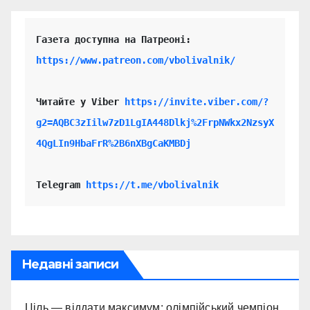
https://www.patreon.com/vbolivalnik/
Читайте у Viber 
https://invite.viber.com/?
g2=AQBC3zIilw7zD1LgIA448Dlkj%2FrpNWkx2NzsyX
4QgLIn9HbaFrR%2B6nXBgCaKMBDj
Telegram 
https://t.me/vbolivalnik
Недавні записи
Ціль — віддати максимум: олімпійський чемпіон