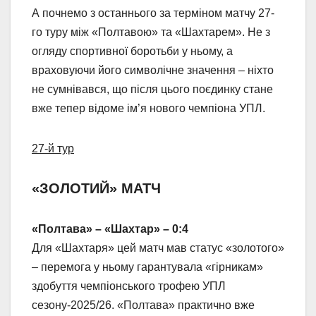
А почнемо з останнього за терміном матчу 27-
го туру між «Полтавою» та «Шахтарем». Не з
огляду спортивної боротьби у ньому, а
враховуючи його символічне значення – ніхто
не сумнівався, що після цього поєдинку стане
вже тепер відоме ім’я нового чемпіона УПЛ.
27-й тур
«ЗОЛОТИЙ» МАТЧ
«Полтава» – «Шахтар» – 0:4
Для «Шахтаря» цей матч мав статус «золотого»
– перемога у ньому гарантувала «гірникам»
здобуття чемпіонського трофею УПЛ
сезону-2025/26. «Полтава» практично вже