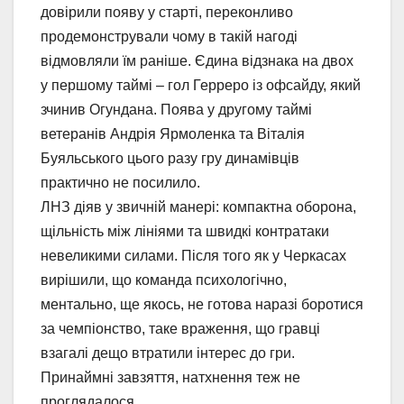
довірили появу у старті, переконливо
продемонстрували чому в такій нагоді
відмовляли їм раніше. Єдина відзнака на двох
у першому таймі – гол Герреро із офсайду, який
зчинив Огундана. Поява у другому таймі
ветеранів Андрія Ярмоленка та Віталія
Буяльського цього разу гру динамівців
практично не посилило.
ЛНЗ діяв у звичній манері: компактна оборона,
щільність між лініями та швидкі контратаки
невеликими силами. Після того як у Черкасах
вирішили, що команда психологічно,
ментально, ще якось, не готова наразі боротися
за чемпіонство, таке враження, що гравці
взагалі дещо втратили інтерес до гри.
Принаймні завзяття, натхнення теж не
проглядалося.