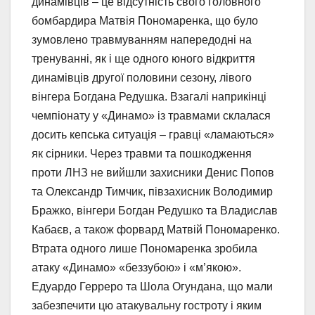
динамівців – це відсутність свого головного
бомбардира Матвія Пономаренка, що було
зумовлено травмуванням напередодні на
тренуванні, як і ще одного юного відкриття
динамівців другої половини сезону, лівого
вінгера Богдана Редушка. Взагалі наприкінці
чемпіонату у «Динамо» із травмами склалася
досить кепська ситуація – гравці «ламаються»
як сірники. Через травми та пошкодження
проти ЛНЗ не вийшли захисники Денис Попов
та Олександр Тимчик, півзахисник Володимир
Бражко, вінгери Богдан Редушко та Владислав
Кабаєв, а також форвард Матвій Пономаренко.
Втрата одного лише Пономаренка зробила
атаку «Динамо» «беззубою» і «м’якою».
Едуардо Герреро та Шола Огундана, що мали
забезпечити цю атакувальну гостроту і яким