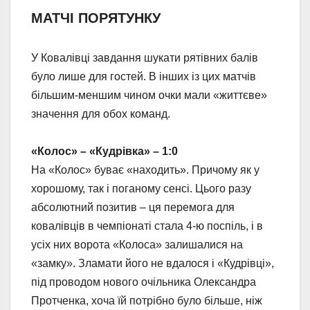
МАТЧІ ПОРЯТУНКУ
У Ковалівці завдання шукати рятівних балів
було лише для гостей. В інших із цих матчів
більшим-меншим чином очки мали «життєве»
значення для обох команд.
«Колос» – «Кудрівка» – 1:0
На «Колос» буває «находить». Причому як у
хорошому, так і поганому сенсі. Цього разу
абсолютний позитив – ця перемога для
ковалівців в чемпіонаті стала 4-ю поспіль, і в
усіх них ворота «Колоса» залишалися на
«замку». Зламати його не вдалося і «Кудрівці»,
під проводом нового очільника Олександра
Протченка, хоча їй потрібно було більше, ніж