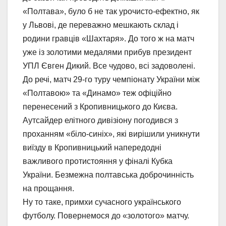
«Полтава», було б не так урочисто-ефектно, як
у Львові, де переважно мешкають склад і
родини гравців «Шахтаря». До того ж на матч
уже із золотими медалями прибув президент
УПЛ Євген Дикий. Все чудово, всі задоволені.
До речі, матч 29-го туру чемпіонату України між
«Полтавою» та «Динамо» теж офіційно
перенесений з Кропивницького до Києва.
Аутсайдер елітного дивізіону погодився з
проханням «біло-синіх», які вирішили уникнути
виїзду в Кропивницький напередодні
важливого протистояння у фіналі Кубка
України. Безмежна полтавська доброчинність
на прощання.
Ну то таке, примхи сучасного українського
футболу. Повернемося до «золотого» матчу.