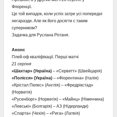
Флоренції.
Це той випадок, коли успіх затре усі попередні
негаразди. Але як його досягти с таким
суперником?
Задачка для Руслана Ротаня.
Анонс
Плей-оф кваліфікації. Перші матчі
21 серпня
«Шахтар» (Україна)
– «Серветт» (Швейцарія)
«Полісся» (Україна)
– «Фіорентина» (Італія)
«Крістал Пелес» (Англія) – «Фредрікстад»
(Норвегія)
«Русенборг» (Норвегія) – «Майнц» (Німеччина)
«Левські» (Болгарія) – АЗ (Нідерланди)
«Спарта» (Чехія) – «Рига» (Латвія)