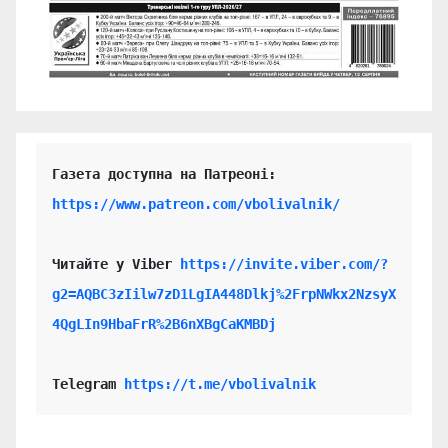
https://www.patreon.com/vbolivalnik/
Читайте у Viber 
https://invite.viber.com/?
g2=AQBC3zIilw7zD1LgIA448Dlkj%2FrpNWkx2NzsyX
4QgLIn9HbaFrR%2B6nXBgCaKMBDj
Telegram 
https://t.me/vbolivalnik