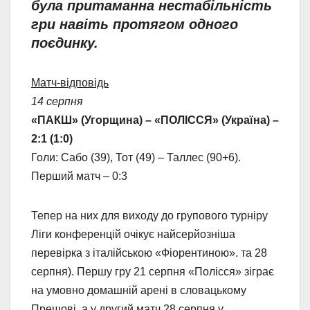
була притаманна нестабільність
гри навіть протягом одного
поєдинку.
Матч-відповідь
14 серпня
«ПАКШ» (Угорщина) – «ПОЛІССЯ» (Україна) –
2:1 (1:0)
Голи: Сабо (39), Тот (49) – Таллес (90+6).
Перший матч – 0:3
Тепер на них для виходу до групового турніру
Ліги конференцій очікує найсерйозніша
перевірка з італійською «Фіорентиною». та 28
серпня). Першу гру 21 серпня «Полісся» зіграє
на умовно домашній арені в словацькому
Прешові, а у другий матч 28 серпня у