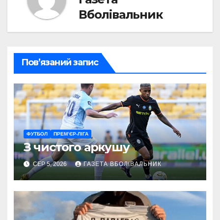
Вболівальник
Пов’язаний запис
ФУТБОЛ
ПРЕМ’ЄР-ЛІГА
З чистого аркушу
СЕР 5, 2026
ГАЗЕТА ВБОЛІВАЛЬНИК