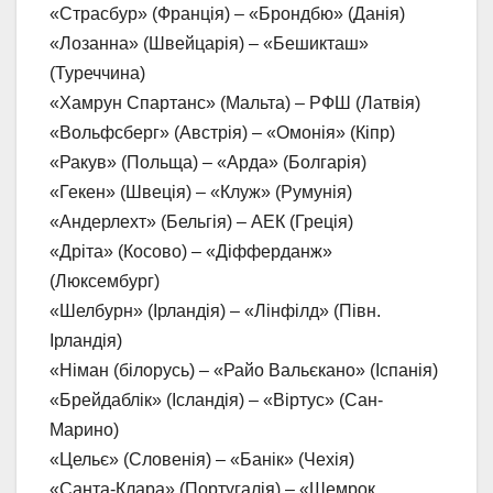
«Страсбур» (Франція) – «Брондбю» (Данія)
«Лозанна» (Швейцарія) – «Бешикташ»
(Туреччина)
«Хамрун Спартанс» (Мальта) – РФШ (Латвія)
«Вольфсберг» (Австрія) – «Омонія» (Кіпр)
«Ракув» (Польща) – «Арда» (Болгарія)
«Гекен» (Швеція) – «Клуж» (Румунія)
«Андерлехт» (Бельгія) – АЕК (Греція)
«Дріта» (Косово) – «Діфферданж»
(Люксембург)
«Шелбурн» (Ірландія) – «Лінфілд» (Півн.
Ірландія)
«Німан (білорусь) – «Райо Вальєкано» (Іспанія)
«Брейдаблік» (Ісландія) – «Віртус» (Сан-
Марино)
«Цельє» (Словенія) – «Банік» (Чехія)
«Санта-Клара» (Португалія) – «Шемрок