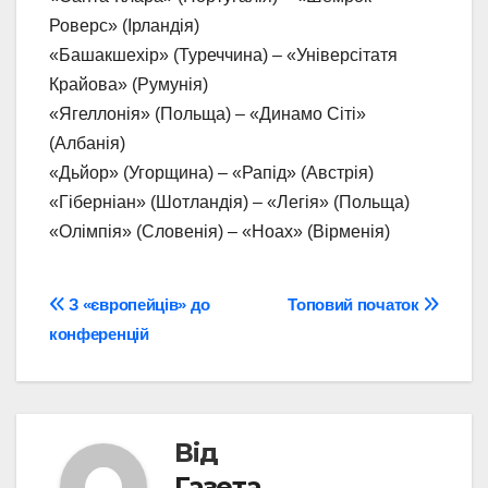
Роверс» (Ірландія)
«Башакшехір» (Туреччина) – «Універсітатя
Крайова» (Румунія)
«Ягеллонія» (Польща) – «Динамо Сіті»
(Албанія)
«Дьйор» (Угорщина) – «Рапід» (Австрія)
«Гіберніан» (Шотландія) – «Легія» (Польща)
«Олімпія» (Словенія) – «Ноах» (Вірменія)
Навігація
З «європейців» до
Топовий початок
конференцій
записів
Від
Газета