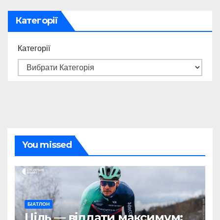
Категорії
Категорії
You missed
БІАТЛОН
Ціль — віддати максимум: