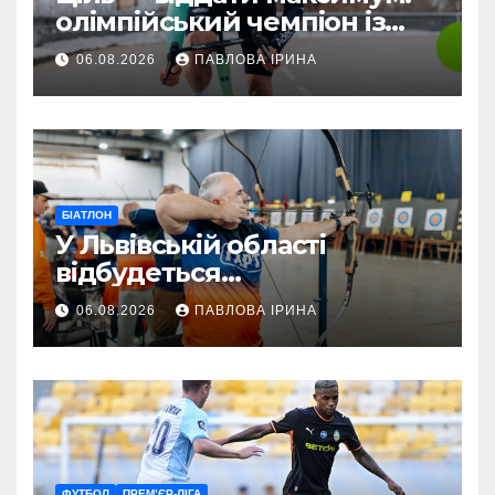
олімпійський чемпіон із
біатлону Жаклен стартує у
06.08.2026
ПАВЛОВА ІРИНА
дебютній професійній
велогонці
БІАТЛОН
У Львівській області
відбудеться
мультиспортивний табір
06.08.2026
ПАВЛОВА ІРИНА
ГАРТ 2026 – як долучитися
ветеранам
ФУТБОЛ
ПРЕМ’ЄР-ЛІГА