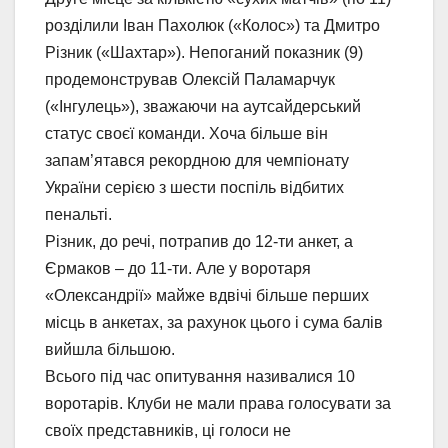
розділили Іван Пахолюк («Колос») та Дмитро
Різник («Шахтар»). Непоганий показник (9)
продемонстрував Олексій Паламарчук
(«Інгулець»), зважаючи на аутсайдерський
статус своєї команди. Хоча більше він
запам’ятався рекордною для чемпіонату
України серією з шести поспіль відбитих
пенальті.
Різник, до речі, потрапив до 12-ти анкет, а
Єрмаков – до 11-ти. Але у воротаря
«Олександрії» майже вдвічі більше перших
місць в анкетах, за рахунок цього і сума балів
вийшла більшою.
Всього під час опитування називалися 10
воротарів. Клуби не мали права голосувати за
своїх представників, ці голоси не