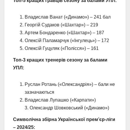
Топ-5 кращих гравців сезону за балами УПЛ:
Владислав Ванат («Динамо») – 241 бал
Георгій Судаков («Шахтар») – 219
Артем Бондаренко («Шахтар») – 187
Олексій Паламарчук («Інгулець») – 172
Олексій Гуцуляк («Полісся») – 161
Топ-3 кращих тренерів сезону за балами
УПЛ:
Руслан Ротань («Олександрія») – бали не
зазначаються
Владислав Лупашко («Карпати»)
3. Олександр Шовковський («Динамо»)
Символічна збірна Української прем’єр-ліги
– 2024/25: