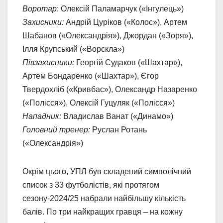
Воротар
: Олексій Паламарчук («Інгулець»)
Захисники:
Андрій Цуріков («Колос»), Артем
Шабанов («Олександрія»), Джордан («Зоря»),
Ілля Крупський («Ворскла»)
Півзахисники:
Георгій Судаков («Шахтар»),
Артем Бондаренко («Шахтар»), Єгор
Твердохліб («Кривбас»), Олександр Назаренко
(«Полісся»), Олексій Гуцуляк («Полісся»)
Нападник:
Владислав Ванат («Динамо»)
Головний тренер:
Руслан Ротань
(«Олександрія»)
Окрім цього, УПЛ був складений символічний
список з 33 футболістів, які протягом
сезону-2024/25 набрали найбільшу кількість
балів. По три найкращих гравця – на кожну