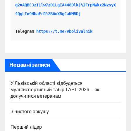
g2=AQBC3zIilw7zD1LgIA448Dlkj%2FrpNWkx2NzsyX
4QgLIn9HbaFrR%2B6nXBgCaKMBDj
Telegram 
https://t.me/vbolivalnik
Недавні записи
У Львівській області відбудеться
мультиспортивний табір ГАРТ 2026 – як
долучитися ветеранам
З чистого аркушу
Перший лідер