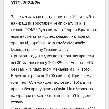
УПЛ-2024/25
За результатами опитування всіх 16-ти клубів
найкращим воротарем чемпіонату УПЛ в
сезоні-2024/25 було визнано Георгія Єрмакова,
який виступає за «Олександрію» на правах
оренди від ізраїльського клубу «Маккабі»
(Хайфа) та збірну України U-21.
Єрмаков – один з двох воротарів, які провели
всі 30 матчів сезону 2024/25 в чемпіонаті УПЛ
без замін (з Максимом Механівим з «Лівого
Берега» зіграли по 2700 хвилин). При цьому
голкіпер «Олександрії» половину (15) матчів
провів без пропущених м’ячів. Це абсолютно
найкращий показник в чемпіонаті УПЛ цього
сезону.
Друге місце за кількістю «сухих матчів» (по 11)