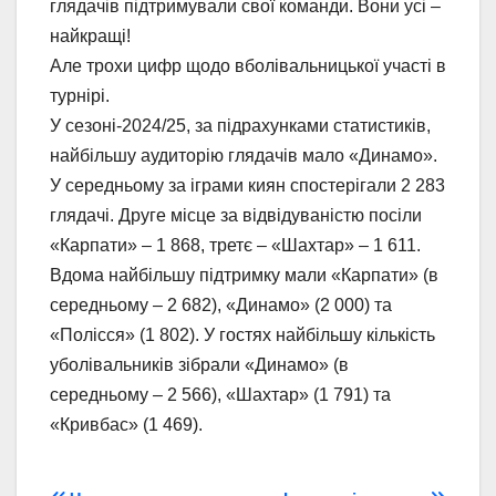
глядачів підтримували свої команди. Вони усі –
найкращі!
Але трохи цифр щодо вболівальницької участі в
турнірі.
У сезоні-2024/25, за підрахунками статистиків,
найбільшу аудиторію глядачів мало «Динамо».
У середньому за іграми киян спостерігали 2 283
глядачі. Друге місце за відвідуваністю посіли
«Карпати» – 1 868, третє – «Шахтар» – 1 611.
Вдома найбільшу підтримку мали «Карпати» (в
середньому – 2 682), «Динамо» (2 000) та
«Полісся» (1 802). У гостях найбільшу кількість
уболівальників зібрали «Динамо» (в
середньому – 2 566), «Шахтар» (1 791) та
«Кривбас» (1 469).