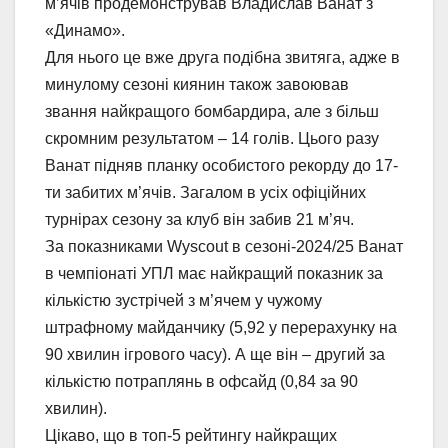
м’ячів продемонстрував Владислав Ванат з
«Динамо».
Для нього це вже друга подібна звитяга, адже в
минулому сезоні киянин також завоював
звання найкращого бомбардира, але з більш
скромним результатом – 14 голів. Цього разу
Ванат підняв планку особистого рекорду до 17-
ти забитих м’ячів. Загалом в усіх офіційних
турнірах сезону за клуб він забив 21 м’яч.
За показниками Wyscout в сезоні-2024/25 Ванат
в чемпіонаті УПЛ має найкращий показник за
кількістю зустрічей з м’ячем у чужому
штрафному майданчику (5,92 у перерахунку на
90 хвилин ігрового часу). А ще він – другий за
кількістю потраплянь в офсайд (0,84 за 90
хвилин).
Цікаво, що в топ-5 рейтингу найкращих