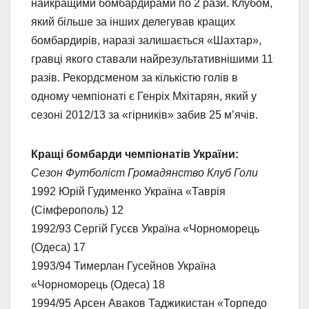
найкращими бомбардирами по 2 рази. Клубом,
який більше за інших делегував кращих
бомбардирів, наразі залишається «Шахтар»,
гравці якого ставали найрезультативнішими 11
разів. Рекордсменом за кількістю голів в
одному чемпіонаті є Генріх Мхітарян, який у
сезоні 2012/13 за «гірників» забив 25 м’ячів.
Кращі бомбарди чемпіонатів України:
Сезон Футболіст Громадянство Клуб Голи
1992 Юрій Гудименко Україна «Таврія
(Сімферополь) 12
1992/93 Сергій Гусєв Україна «Чорноморець
(Одеса) 17
1993/94 Тимерлан Гусейнов Україна
«Чорноморець (Одеса) 18
1994/95 Арсен Аваков Таджикистан «Торпедо