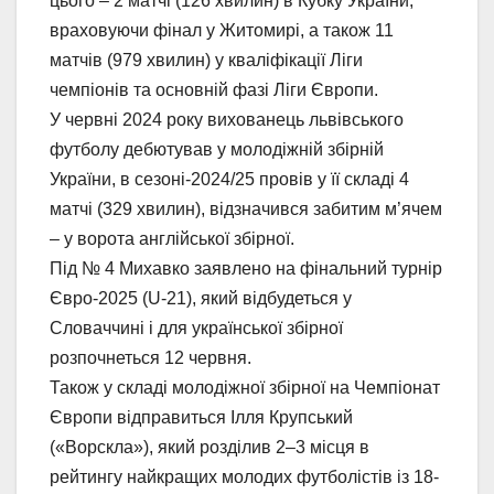
цього – 2 матчі (126 хвилин) в Кубку України,
враховуючи фінал у Житомирі, а також 11
матчів (979 хвилин) у кваліфікації Ліги
чемпіонів та основній фазі Ліги Європи.
У червні 2024 року вихованець львівського
футболу дебютував у молодіжній збірній
України, в сезоні-2024/25 провів у її складі 4
матчі (329 хвилин), відзначився забитим м’ячем
– у ворота англійської збірної.
Під № 4 Михавко заявлено на фінальний турнір
Євро-2025 (U-21), який відбудеться у
Словаччині і для української збірної
розпочнеться 12 червня.
Також у складі молодіжної збірної на Чемпіонат
Європи відправиться Ілля Крупський
(«Ворскла»), який розділив 2–3 місця в
рейтингу найкращих молодих футболістів із 18-