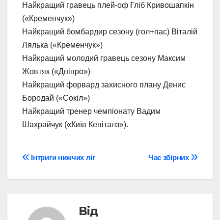
Найкращий гравець плей-оф Гліб Кривошапкін
(«Кременчук»)
Найкращий бомбардир сезону (гол+пас) Віталій
Лялька («Кременчук»)
Найкращий молодий гравець сезону Максим
Жовтяк («Дніпро»)
Найкращий форвард захисного плану Денис
Бородай («Сокіл»)
Найкращий тренер чемпіонату Вадим
Шахрайчук («Київ Кепіталз»).
Навігація
Інтриги нижчих ліг
Час збірних
записів
Від