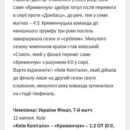
саме «Кременчук» здобув титул після перемоги
в серії проти «Донбасу», до речі, теж у семи
матчах – 4:3. Кременчуцька команда до
нинішнього тріумфу три роки поспіль
завершувала сезон зі «сріблом». Минулого
сезону чемпіоном країни став київський
«Сокіл», який у фіналі переміг саме
«Кременчук» з рахунком 4:0 у серії.
Варто відзначити і «Київ Кепіталз», який дійшов
до фіналу лише на другий сезон свого
існування, минулого року команда зупинилася
на стадії півфіналу..
Чемпіонат України Фінал, 7-й матч
11 квітня. Київ
«Київ Кепіталз» – «Кременчук» – 1:2 ОТ (0:0,