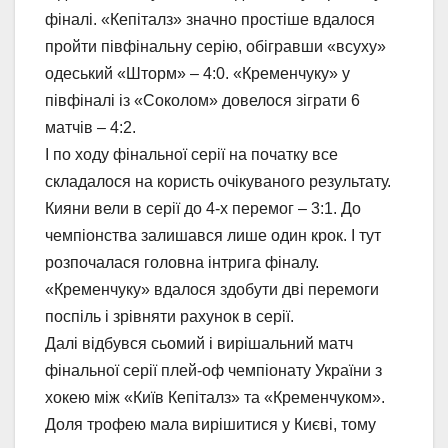
фіналі. «Кепіталз» значно простіше вдалося
пройти півфінальну серію, обігравши «всуху»
одеський «Шторм» – 4:0. «Кременчуку» у
півфіналі із «Соколом» довелося зіграти 6
матчів – 4:2.
І по ходу фінальної серії на початку все
складалося на користь очікуваного результату.
Кияни вели в серії до 4-х перемог – 3:1. До
чемпіонства залишався лише один крок. І тут
розпочалася головна інтрига фіналу.
«Кременчуку» вдалося здобути дві перемоги
поспіль і зрівняти рахунок в серії.
Далі відбувся сьомий і вирішальний матч
фінальної серії плей-оф чемпіонату України з
хокею між «Київ Кепіталз» та «Кременчуком».
Доля трофею мала вирішитися у Києві, тому