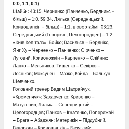
0:0, 1:1, 0:1)
Шайби: 43:15, Черненко (Панченко, Бердникс –
більш) – 1:0, 59:34, Лялька (Середницький,
Кривошапкін – більш) – 1:1, в овертаймі: 03:23,
Середницький (Геворкян, Целогородцев) – 1:2.
«Київ Кепіталз»: Бойко; Васильєв – Берднікс,
Янг Ху – Черненко – Панченко; Сірченко –
Луговий, Кривоножкін – Карпенко – Олійник;
Лапко – Мельников, Тищенко – Секірко –
Лєсніков; Моксунен – Мазко, Койда – Валькун –
Шевченко.
Головний тренер Вадим Шахрайчук.
«Кременчук»: Захарченко; Кривенко –
Матусевич, Лялька – Середницький –
Целогородцев; Панков – Ігнатенко, Попережай
– Брага – Абаджян; Материкін – Піддубний,
Геворкян – Кривошапкін – Безуглий;