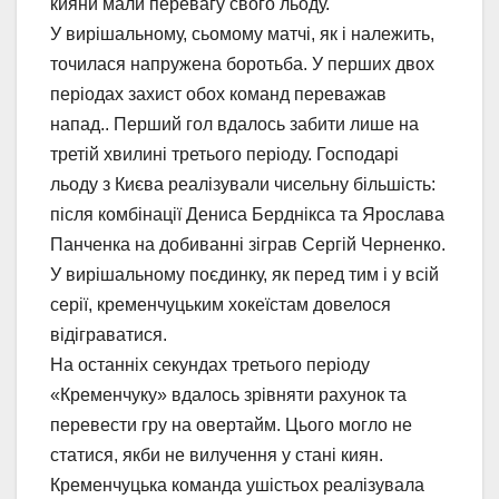
кияни мали перевагу свого льоду.
У вирішальному, сьомому матчі, як і належить,
точилася напружена боротьба. У перших двох
періодах захист обох команд переважав
напад.. Перший гол вдалось забити лише на
третій хвилині третього періоду. Господарі
льоду з Києва реалізували чисельну більшість:
після комбінації Дениса Берднікса та Ярослава
Панченка на добиванні зіграв Сергій Черненко.
У вирішальному поєдинку, як перед тим і у всій
серії, кременчуцьким хокеїстам довелося
відіграватися.
На останніх секундах третього періоду
«Кременчуку» вдалось зрівняти рахунок та
перевести гру на овертайм. Цього могло не
статися, якби не вилучення у стані киян.
Кременчуцька команда ушістьох реалізувала