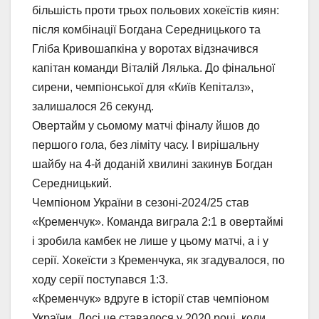
більшість проти трьох польових хокеїстів киян:
після комбінації Богдана Середницького та
Гліба Кривошапкіна у воротах відзначився
капітан команди Віталій Лялька. До фінальної
сирени, чемпіонської для «Київ Кепіталз»,
залишалося 26 секунд.
Овертайм у сьомому матчі фіналу йшов до
першого гола, без ліміту часу. І вирішальну
шайбу на 4-й доданій хвилині закинув Богдан
Середницький.
Чемпіоном України в сезоні-2024/25 став
«Кременчук». Команда виграла 2:1 в овертаймі
і зробила камбек не лише у цьому матчі, а і у
серії. Хокеїсти з Кременчука, як згадувалося, по
ходу серії поступався 1:3.
«Кременчук» вдруге в історії став чемпіоном
України. Досі це ставалося у 2020 році, коли