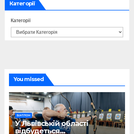
Категорії
Категорії
You missed
БІАТЛОН
У Львівській області
відбудеться