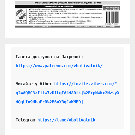
https://www.patreon.com/vbolivalnik/
Читайте у Viber 
https://invite.viber.com/?
g2=AQBC3zIilw7zD1LgIA448Dlkj%2FrpNWkx2NzsyX
4QgLIn9HbaFrR%2B6nXBgCaKMBDj
Telegram 
https://t.me/vbolivalnik