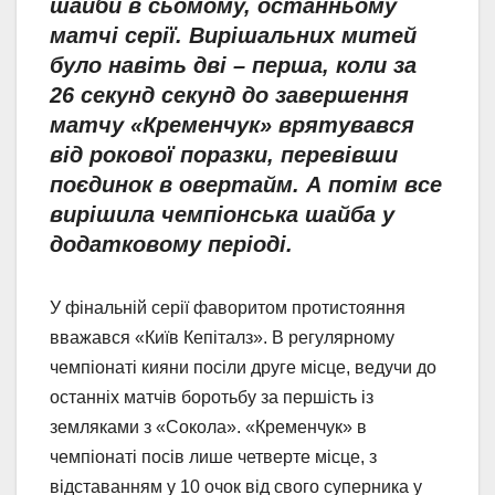
шайби в сьомому, останньому
матчі серії. Вирішальних митей
було навіть дві – перша, коли за
26 секунд секунд до завершення
матчу «Кременчук» врятувався
від рокової поразки, перевівши
поєдинок в овертайм. А потім все
вирішила чемпіонська шайба у
додатковому періоді.
У фінальній серії фаворитом протистояння
вважався «Київ Кепіталз». В регулярному
чемпіонаті кияни посіли друге місце, ведучи до
останніх матчів боротьбу за першість із
земляками з «Сокола». «Кременчук» в
чемпіонаті посів лише четверте місце, з
відставанням у 10 очок від свого суперника у