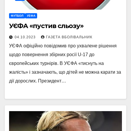
ФУТБОЛ
УЕФА
УЄФА «пустив сльозу»
04.10.2023
ГАЗЕТА ВБОЛІВАЛЬНИК
УЄФА офіційно повідомив про ухвалене рішення
щодо повернення збірних росії U-17 до
європейських турнірів. В УЄФА «тиснуть на
жалість» і зазначають, що дітей не можна карати за
дії дорослих. Президент…