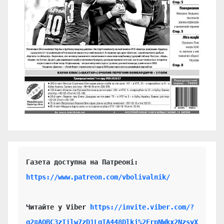
https://www.patreon.com/vbolivalnik/
Читайте у Viber 
https://invite.viber.com/?
g2=AQBC3zIilw7zD1LgIA448Dlkj%2FrpNWkx2NzsyX