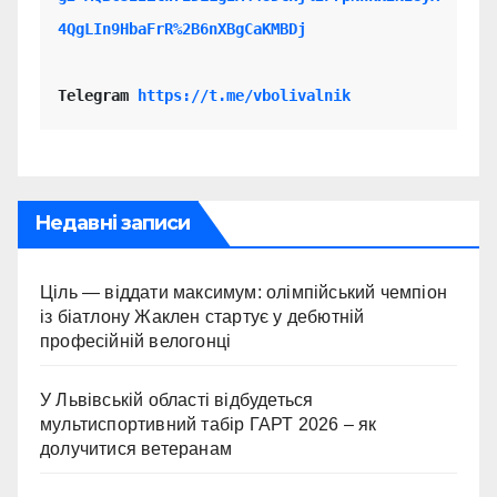
4QgLIn9HbaFrR%2B6nXBgCaKMBDj
Telegram 
https://t.me/vbolivalnik
Недавні записи
Ціль — віддати максимум: олімпійський чемпіон
із біатлону Жаклен стартує у дебютній
професійній велогонці
У Львівській області відбудеться
мультиспортивний табір ГАРТ 2026 – як
долучитися ветеранам