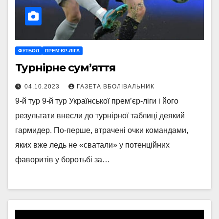
ФУТБОЛ
ПРЕМ’ЄР-ЛІГА
Турнірне сум’яття
04.10.2023
ГАЗЕТА ВБОЛІВАЛЬНИК
9-й тур 9-й тур Української прем’єр-ліги і його
результати внесли до турнірної таблиці деякий
гармидер. По-перше, втрачені очки командами,
яких вже ледь не «сватали» у потенційних
фаворитів у боротьбі за…