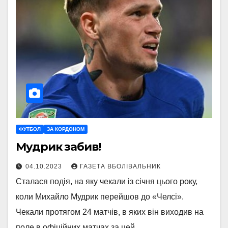
ФУТБОЛ
ЗА КОРДОНОМ
Мудрик забив!
04.10.2023
ГАЗЕТА ВБОЛІВАЛЬНИК
Сталася подія, на яку чекали із січня цього року,
коли Михайло Мудрик перейшов до «Челсі».
Чекали протягом 24 матчів, в яких він виходив на
поле в офіційних матчах за цей…