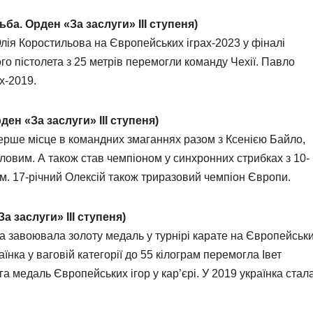
ба. Орден «За заслуги» ІІІ ступеня)
лія Коростильова на Європейських іграх-2023 у фіналі
ого пістолета з 25 метрів перемогли команду Чехії. Павло
х-2019.
ден «За заслуги» ІІІ ступеня)
перше місце в командних змаганнях разом з Ксенією Байло,
вим. А також став чемпіоном у синхронних стрибках з 10-
м. 17-річний Олексій також триразовий чемпіон Європи.
а заслуги» ІІІ ступеня)
а завоювала золоту медаль у турнірі карате на Європейськ
їнка у ваговій категорії до 55 кілограм перемогла Івет
га медаль Європейських ігор у кар’єрі. У 2019 українка стал