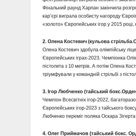
Фінальний раунд Харлан закінчила розгро
кар’єрі виграла особисту нагороду Євроі
«золото» Європейських ігор у 2015 році,
2. Олена Костевич (кульова стрільба
Олена Костевич здобула олімпійську ліцен
Європейських іграх-2023. Чемпіонка Олім
пістолета з 10 метрів. А потім Олена Ко
тріумфували у командній стрільбі з пістол
3. Ігор Любченко (тайський бокс.Орде
Чемпіон Всесвітніх ігор-2022, багатораз
Європейських ігор-2023 з тайського боксу 
Любченко переміг поляка Оскара Зігерта 
4. Олег Приймачов (тайський бокс. Орд