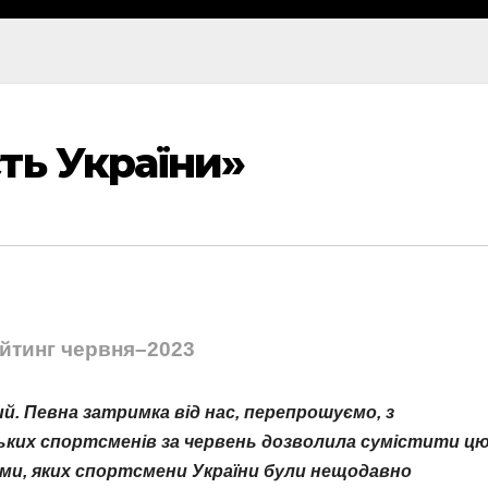
ть України»
йтинг червня–2023
й. Певна затримка від нас, перепрошуємо, з
ьких спортсменів за червень дозволила сумістити ц
ами, яких спортсмени України були нещодавно