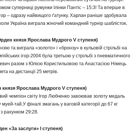
мом суперниці румунки Ілінки Пантіс – 15:3! Та вперше в
гор – одразу найвищого ґатунку. Харлан раніше здобувала
 коли Україна виграла жіночий командний турнір шаблісток.
.Орден князя Ярослава Мудрого V ступеня)
зію та виграла «золото» і «бронзу» в кульовій стрільбі на
пійських ігор-2004 була третьою у стрільбі з пневматичного
стевич разом з Юлією Користильовою та Анастасією Німець
ета на дистанції 25 метрів.
н князя Ярослава Мудрого V ступеня)
овий чемпіон світу Ігор Любченко завоював золоту медаль
муей-тай.У фіналі змагань у ваговій категорії до 67 кг
з рахунком 29:28.
ен «За заслуги» І ступеня)