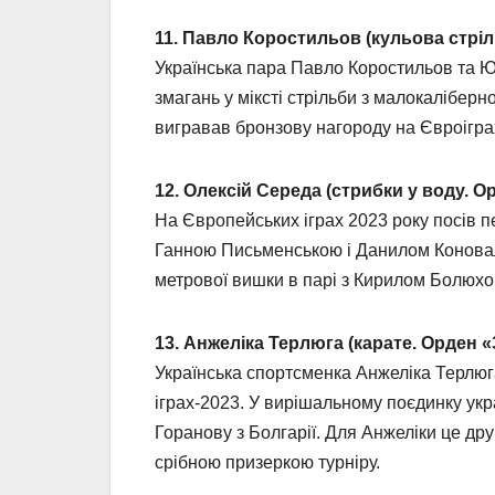
11. Павло Коростильов (кульова стріль
Українська пара Павло Коростильов та Ю
змагань у міксті стрільби з малокаліберн
вигравав бронзову нагороду на Євроігра
12. Олексій Середа (стрибки у воду. Ор
На Європейських іграх 2023 року посів 
Ганною Письменською і Данилом Коновало
метрової вишки в парі з Кирилом Болюхо
13. Анжеліка Терлюга (карате. Орден «З
Українська спортсменка Анжеліка Терлюг
іграх-2023. У вирішальному поєдинку укра
Горанову з Болгарії. Для Анжеліки це дру
срібною призеркою турніру.