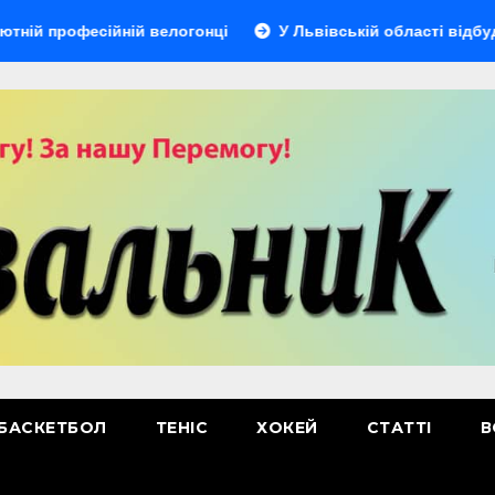
офесійній велогонці
У Львівській області відбудеться м
БАСКЕТБОЛ
ТЕНІС
ХОКЕЙ
СТАТТІ
В