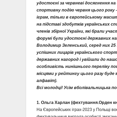
удостоєні за червневі досягнення н
спортивну подію червня цього року – 
іграм, тільки в європейському масшт
на підставі здобутків українських с
членів збірної України, які брали у
форумі були удостоєні державних на
Володимир Зеленський, серед них 25 
успішних лицарів українського спорту, 
державних нагород і увійшли до нашо
особливість нинішнього переліку по
місцями у рейтингу цього разу буде
алфавіт).
Всі молодці! Усім вболівальницька по
1. Ольга Харлан (фехтування.Орден к
На Європейських іграх-2023 у Польщі во
фехтувальниця виграла особисті змагання