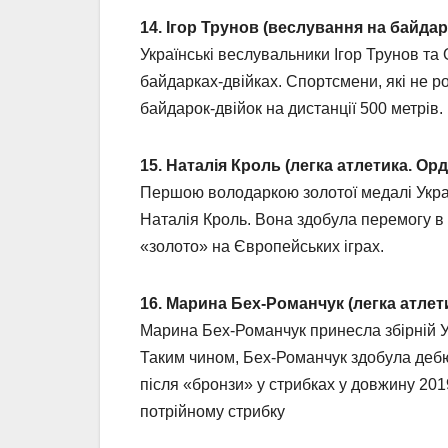
14. Ігор Трунов (веслування на байдарк
Українські веслувальники Ігор Трунов та
байдарках-двійках. Спортсмени, які не 
байдарок-двійок на дистанції 500 метрів.
15. Наталія Кроль (легка атлетика. Орд
Першою володаркою золотої медалі Україн
Наталія Кроль. Вона здобула перемогу в б
«золото» на Європейських іграх.
16. Марина Бех-Романчук (легка атлети
Марина Бех-Романчук принесла збірній Ук
Таким чином, Бех-Романчук здобула дебю
після «бронзи» у стрибках у довжину 201
потрійному стрибку