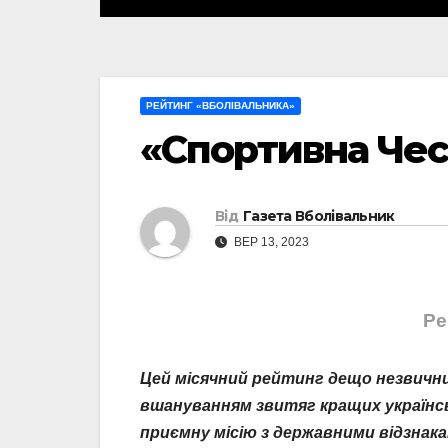
РЕЙТИНГ «ВБОЛІВАЛЬНИКА»
«Спортивна Чес
Від
Газета Вболівальник
ВЕР 13, 2023
Ре
Цей місячний рейтинг дещо незвични
вшануванням звитяг кращих українс
приємну місію з державними відзнак