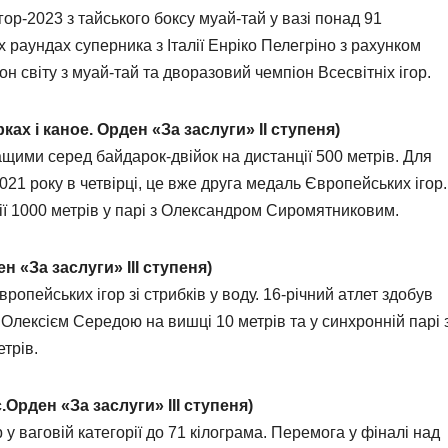
р-2023 з тайського боксу муай-тай у вазі понад 91
ох раундах суперника з Італії Енріко Пелегріно з рахунком
 світу з муай-тай та дворазовий чемпіон Всесвітніх ігор.
ах і каное. Орден «За заслуги» ІІ ступеня)
ащими серед байдарок-двійок на дистанції 500 метрів. Для
021 року в четвірці, це вже друга медаль Європейських ігор.
ції 1000 метрів у парі з Олександром Сиромятниковим.
н «За заслуги» ІІІ ступеня)
ропейських ігор зі стрибків у воду. 16-річний атлет здобув
 Олексієм Середою на вишці 10 метрів та у синхронній парі 
етрів.
Орден «За заслуги» ІІІ ступеня)
 ваговій категорії до 71 кілограма. Перемога у фіналі над