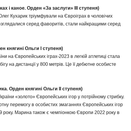
ах і каное. Орден «За заслуги» ІІІ ступеня)
 Олег Кухарик тріумфували на Євроіграх в чоловічих
розглядалися серед фаворитів, стали найкращими серед
ен княгині Ольги І ступеня)
и на Європейських іграх-2023 в легкій атлетиці стала
ігу на дистанції у 800 метрів. Це її дебютне особисте
ка. Орден княгині Ольги ІІ ступеня)
раїни «золото» Європейських ігор у потрійному стрибку.
тну перемогу в особистих змаганнях Європейських ігор
9 року. Марина також є чемпіонкою Європи 2022 року в