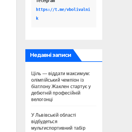
Telegram 
https://t.me/vbolivalni
k
Недавні записи
Ціль — віддати максимум:
олімпійський чемпіон із
біатлону Жаклен стартує у
дебютній професійній
велогонці
У Львівській області
відбудеться
мультиспортивний табір