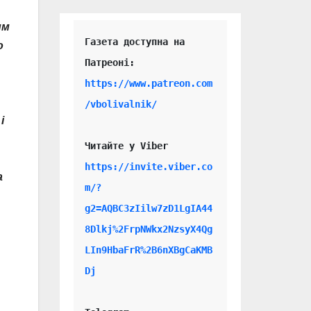
им
Газета доступна на 
о
https://www.patreon.com
/vbolivalnik/
і
Читайте у Viber 
https://invite.viber.co
а
m/?
g2=AQBC3zIilw7zD1LgIA44
8Dlkj%2FrpNWkx2NzsyX4Qg
LIn9HbaFrR%2B6nXBgCaKMB
Dj