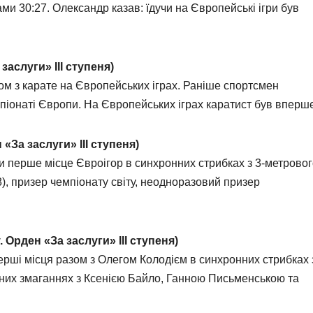
и 30:27. Олександр казав: їдучи на Європейські ігри був
заслуги» ІІІ ступеня)
ом з карате на Європейських іграх. Раніше спортсмен
емпіонаті Європи. На Європейських іграх каратист був вперш
 «За заслуги» ІІІ ступеня)
и перше місце Євроігор в синхронних стрибках з 3-метрово
), призер чемпіонату світу, неодноразовий призер
 Орден «За заслуги» ІІІ ступеня)
ерші місця разом з Олегом Колодієм в синхронних стрибках 
дних змаганнях з Ксенією Байло, Ганною Письменською та