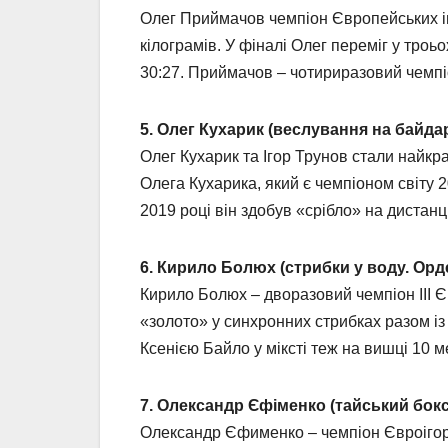
Олег Приймачов чемпіон Європейських іго
кілограмів. У фіналі Олег переміг у троь
30:27. Приймачов – чотириразовий чемпіон
5. Олег Кухарик (веслування на байдарк
Олег Кухарик та Ігор Трунов стали найкр
Олега Кухарика, який є чемпіоном світу 2
2019 році він здобув «срібло» на дистан
6. Кирило Болюх (стрибки у воду. Орде
Кирило Болюх – дворазовий чемпіон ІІІ Єв
«золото» у синхронних стрибках разом із
Ксенією Байло у міксті теж на вишці 10 м
7. Олександр Єфіменко (тайський бокс.
Олександр Єфименко – чемпіон Євроігор у