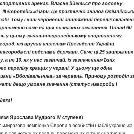
а спортивних аренах. Власне йдеться про головну
ІІІ Європейські ігри. Це практично аналог Олімпійськ
абі. Тому і наш червневий звитяжний перелік складен
портсменів саме на цих визначних змаганнях. Понад 60
часть у цьому загальноєвропейському спортивному
город, які вручив атлетам Президент України
нагороджені орденами держави. Саме ці 25 звитяжних 
а не 10, як у нас зазвичай, із зазначенням їхніх
го переліку кращих у червні. У цьому ще одна
шани «Вболівальника» за червень. Причому розподіл з
 мати дещо умовне значення (статус нагороди і
дяка!
нязя Ярослава Мудрого ІV ступеня)
сьмиразова чемпіонка Європи в особистій шаблі українська
 після чотирьох поспіль переможних сутичок на турнірі.