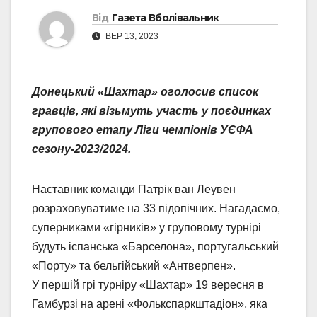
Від
Газета Вболівальник
ВЕР 13, 2023
Донецький «Шахтар» оголосив список
гравців, які візьмуть участь у поєдинках
групового етапу Ліги чемпіонів УЄФА
сезону-2023/2024.
Наставник команди Патрік ван Леувен
розраховуватиме на 33 підопічних. Нагадаємо,
суперниками «гірників» у груповому турнірі
будуть іспанська «Барселона», португальський
«Порту» та бельгійський «Антверпен».
У першій грі турніру «Шахтар» 19 вересня в
Гамбурзі на арені «Фолькспаркштадіон», яка