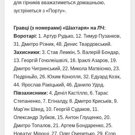
для гірників вважатиметься домашньою,
зустрінеться з «Порту».
Гравці (з номерами) «Шахтаря» на ЛЧ:
Воротарі:
1. Артур Рудько, 12. Тимур Пузанков,
31. Дмитро Різник, 48. Денис Твардовський.
Захисники:
3. Став Лемкін, 5. Валерій Бондар,
13. Георгій Гочолеішвілі, 16. Іраклі Азаров, 19.
Дмитро Чигринський, 22. Микола Матвієнко, 23.
Педріньйо, 26. Юхим Конопля, 32. Едуард Козік,
44. Ярослав Ракіцький, 46. Данило Удод.
Півзахисники:
4. Деніл Кастілло, 6. Тарас
Степаненко, 7. Егіналду, 8. Дмитро Криськів, 9.
Мар’ян Швед, 10. Георгій Судаков, 11.
Олександр Зубков, 15. Антон Глущенко, 20.
Дмитро Топалов, 21. Артем Бондаренко, 25.
Новатус Міроші, 27. Олег Очеретько, 29. Єгор