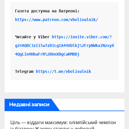
https://www.patreon.com/vbolivalnik/
Читайте у Viber 
https://invite.viber.com/?
g2=AQBC3zIilw7zD1LgIA448Dlkj%2FrpNWkx2NzsyX
4QgLIn9HbaFrR%2B6nXBgCaKMBDj
Telegram 
https://t.me/vbolivalnik
Недавні записи
Ціль — віддати максимум: олімпійський чемпіон
із біатлону Жаклен стартує у дебютній