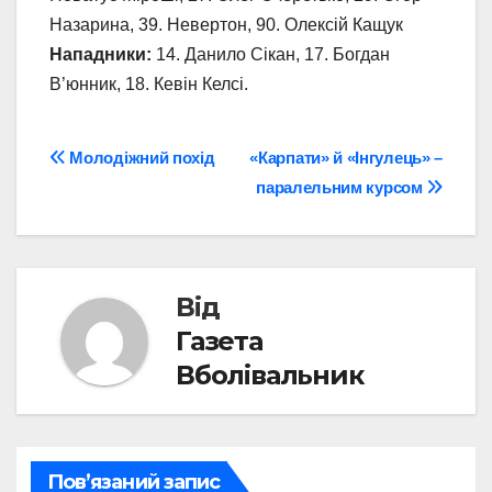
Назарина, 39. Невертон, 90. Олексій Кащук
Нападники:
14. Данило Сікан, 17. Богдан
В’юнник, 18. Кевін Келсі.
Навігація
Молодіжний похід
«Карпати» й «Інгулець» –
паралельним курсом
записів
Від
Газета
Вболівальник
Пов’язаний запис