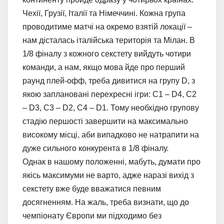
Чехії, Грузії, Італії та Німеччині. Кожна група
проводитиме матчі на окремо взятій локації –
нам дісталась італійська територія та Мілан. В
1/8 фіналу з кожного секстету вийдуть чотири
команди, а нам, якщо мова йде про перший
раунд плей-офф, треба дивитися на групу D, з
якою заплановані перехресні ігри: C1 – D4, C2
– D3, C3 – D2, C4 – D1. Тому необхідно групову
стадію першості завершити на максимально
високому місці, аби випадково не натрапити на
дуже сильного конкурента в 1/8 фіналу.
Однак в нашому положенні, мабуть, думати про
якісь максимуми не варто, адже наразі вихід з
секстету вже буде вважатися певним
досягненням. На жаль, треба визнати, що до
чемпіонату Європи ми підходимо без