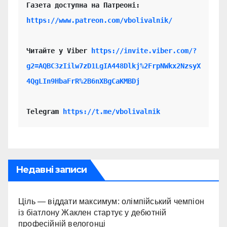
https://www.patreon.com/vbolivalnik/
Читайте у Viber 
https://invite.viber.com/?
g2=AQBC3zIilw7zD1LgIA448Dlkj%2FrpNWkx2NzsyX
4QgLIn9HbaFrR%2B6nXBgCaKMBDj
Telegram 
https://t.me/vbolivalnik
Недавні записи
Ціль — віддати максимум: олімпійський чемпіон
із біатлону Жаклен стартує у дебютній
професійній велогонці