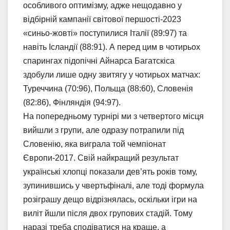
особливого оптимізму, адже нещодавно у
відбірній кампанії світової першості-2023
«синьо-жовті» поступилися Італії (89:97) та
навіть Ісландії (88:91). А перед цим в чотирьох
спарингах підопічні Айнарса Багатскіса
здобули лише одну звитягу у чотирьох матчах:
Туреччина (70:96), Польща (88:60), Словенія
(82:86), Фінляндія (94:97).
На попередньому турнірі ми з четвертого місця
вийшли з групи, але одразу потрапили під
Словенію, яка виграла той чемпіонат
Європи-2017. Свій найкращий результат
українські хлопці показали дев’ять років тому,
зупинившись у чвертьфіналі, але тоді формула
розіграшу дещо відрізнялась, оскільки ігри на
виліт йшли після двох групових стадій. Тому
наразі треба сподіватися на краще, а