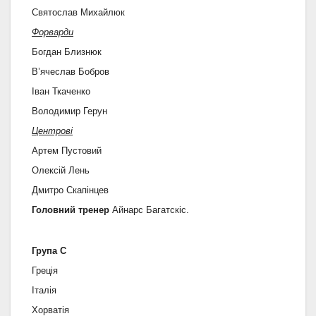
Святослав Михайлюк
Форварди
Богдан Близнюк
В’ячеслав Бобров
Іван Ткаченко
Володимир Герун
Центрові
Артем Пустовий
Олексій Лень
Дмитро Скапінцев
Головний тренер
Айнарс Багатскіс.
Група C
Греція
Італія
Хорватія