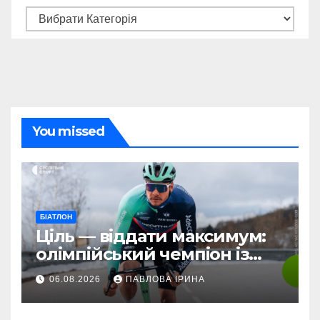
You missed
БІАТЛОН
Ціль — віддати максимум:
олімпійський чемпіон із
біатлону Жаклен стартує у
06.08.2026
ПАВЛОВА ІРИНА
дебютній професійній
велогонці