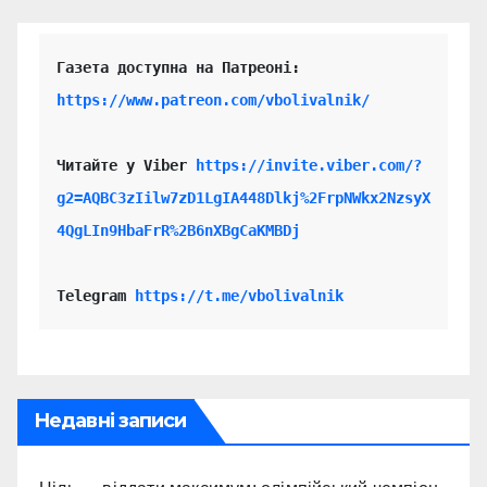
https://www.patreon.com/vbolivalnik/
Читайте у Viber 
https://invite.viber.com/?
g2=AQBC3zIilw7zD1LgIA448Dlkj%2FrpNWkx2NzsyX
4QgLIn9HbaFrR%2B6nXBgCaKMBDj
Telegram 
https://t.me/vbolivalnik
Недавні записи