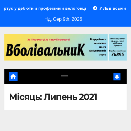
Перейти
ебютній професійній велогонці
У Львівській області від
до
Нд. Сер 9th, 2026
контенту
Місяць:
Липень 2021