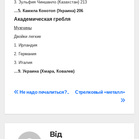
3. Зульфия Чиншанло (Казахстан) 213
…5. Камила Конотоп (Украина) 206
Академическая гребля
Мужчины
Двойки легкие
1. Ирландия
2. Германия
3. Италия
…9. Украина (Хмара, Ковалев)
Навігація
Не надо печалиться?..
Стрелковый «металл»
записів
Від