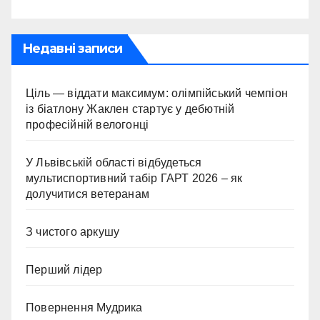
Недавні записи
Ціль — віддати максимум: олімпійський чемпіон
із біатлону Жаклен стартує у дебютній
професійній велогонці
У Львівській області відбудеться
мультиспортивний табір ГАРТ 2026 – як
долучитися ветеранам
З чистого аркушу
Перший лідер
Повернення Мудрика