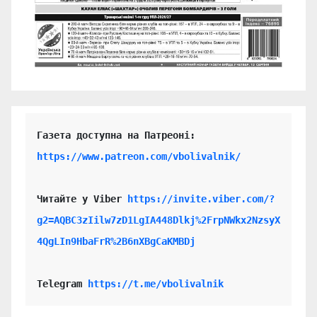
https://www.patreon.com/vbolivalnik/
Читайте у Viber 
https://invite.viber.com/?
g2=AQBC3zIilw7zD1LgIA448Dlkj%2FrpNWkx2NzsyX
4QgLIn9HbaFrR%2B6nXBgCaKMBDj
Telegram 
https://t.me/vbolivalnik