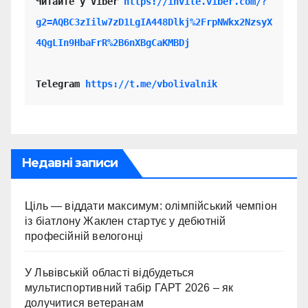
Читайте у Viber 
https://invite.viber.com/?
g2=AQBC3zIilw7zD1LgIA448Dlkj%2FrpNWkx2NzsyX
4QgLIn9HbaFrR%2B6nXBgCaKMBDj
Telegram 
https://t.me/vbolivalnik
Недавні записи
Ціль — віддати максимум: олімпійський чемпіон
із біатлону Жаклен стартує у дебютній
професійній велогонці
У Львівській області відбудеться
мультиспортивний табір ГАРТ 2026 – як
долучитися ветеранам