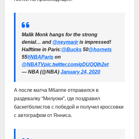
Malik Monk hangs for the strong
denial… and
@neymarjr
is impressed!
Halftime in Paris:
@Bucks
50
@hornets
55
#NBAParis
on
@NBATV
pic.twitter.com/gDUQQlh2et
— NBA (@NBA)
January 24, 2020
А после матча Мбаппе отправился в
раздевалку “Милуоки”, где поздравил
баскетболистов с победой и получил кроссовки
с автографом от Янниса.