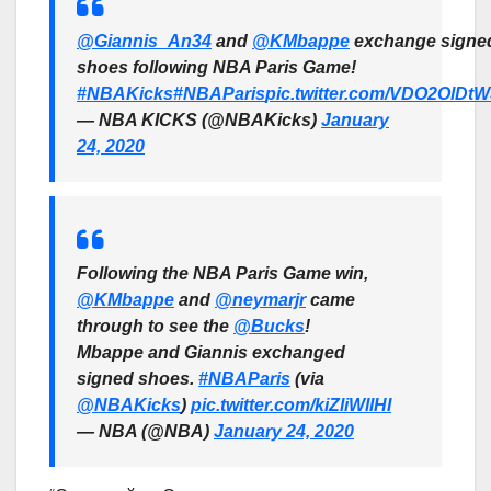
@Giannis_An34
and
@KMbappe
exchange signe
shoes following NBA Paris Game!
#NBAKicks
#NBAParis
pic.twitter.com/VDO2OlDt
— NBA KICKS (@NBAKicks)
January
24, 2020
Following the NBA Paris Game win,
@KMbappe
and
@neymarjr
came
through to see the
@Bucks
!
Mbappe and Giannis exchanged
signed shoes.
#NBAParis
(via
@NBAKicks
)
pic.twitter.com/kiZliWllHI
— NBA (@NBA)
January 24, 2020