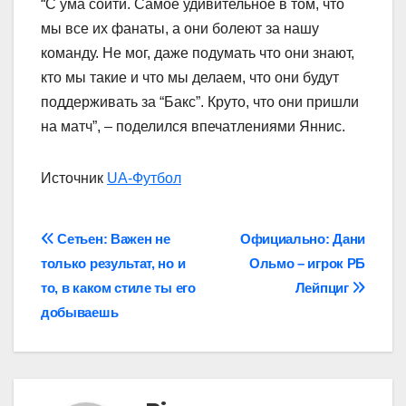
“С ума сойти. Самое удивительное в том, что
мы все их фанаты, а они болеют за нашу
команду. Не мог, даже подумать что они знают,
кто мы такие и что мы делаем, что они будут
поддерживать за “Бакс”. Круто, что они пришли
на матч”, – поделился впечатлениями Яннис.
Источник
UA-Футбол
Навігація
Сетьен: Важен не
Официально: Дани
только результат, но и
Ольмо – игрок РБ
записів
то, в каком стиле ты его
Лейпциг
добываешь