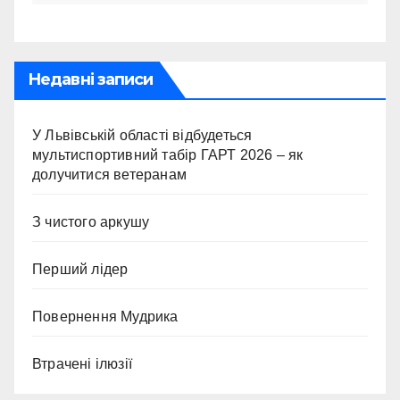
Недавні записи
У Львівській області відбудеться
мультиспортивний табір ГАРТ 2026 – як
долучитися ветеранам
З чистого аркушу
Перший лідер
Повернення Мудрика
Втрачені ілюзії