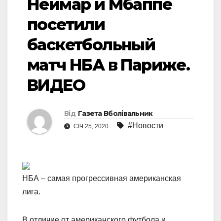
Неймар и Мбаппе
посетили
баскетбольный
матч НБА в Париже.
ВИДЕО
Від
Газета Вболівальник
#Новости
СІЧ 25, 2020
НБА – самая прогрессивная американская
лига.
В отличие от американского футбола и