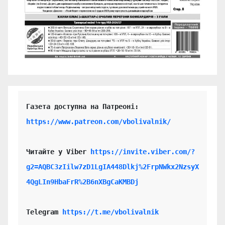
https://www.patreon.com/vbolivalnik/
Читайте у Viber 
https://invite.viber.com/?
g2=AQBC3zIilw7zD1LgIA448Dlkj%2FrpNWkx2NzsyX
4QgLIn9HbaFrR%2B6nXBgCaKMBDj
Telegram 
https://t.me/vbolivalnik