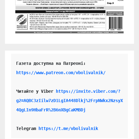
https://www.patreon.com/vbolivalnik/
Читайте у Viber 
https://invite.viber.com/?
g2=AQBC3zIilw7zD1LgIA448Dlkj%2FrpNWkx2NzsyX
4QgLIn9HbaFrR%2B6nXBgCaKMBDj
Telegram 
https://t.me/vbolivalnik