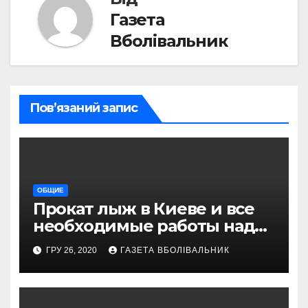
Газета
Вболівальник
Пов’язаний запис
ОБЩИЕ
Прокат лыж в Киеве и все
необходимые работы над
снаряжением, которое
ГРУ 26, 2020
ГАЗЕТА ВБОЛІВАЛЬНИК
проводит магазин
«VELOPARK»