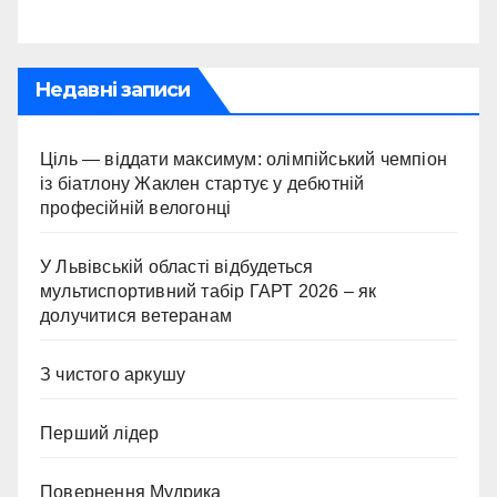
Недавні записи
Ціль — віддати максимум: олімпійський чемпіон
із біатлону Жаклен стартує у дебютній
професійній велогонці
У Львівській області відбудеться
мультиспортивний табір ГАРТ 2026 – як
долучитися ветеранам
З чистого аркушу
Перший лідер
Повернення Мудрика