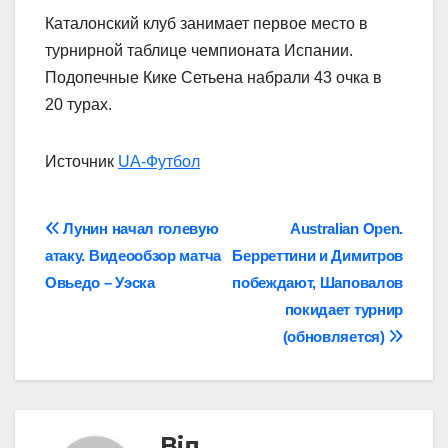
Каталонский клуб занимает первое место в
турнирной таблице чемпионата Испании.
Подопечные Кике Сетьена набрали 43 очка в
20 турах.
Источник
UA-Футбол
Навігація
Лунин начал голевую
Australian Open.
атаку. Видеообзор матча
Берреттини и Димитров
записів
Овьедо – Уэска
побеждают, Шаповалов
покидает турнир
(обновляется)
Від