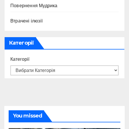
Повернення Мудрика
Втрачені ілюзії
Категорії
Категорії
You missed