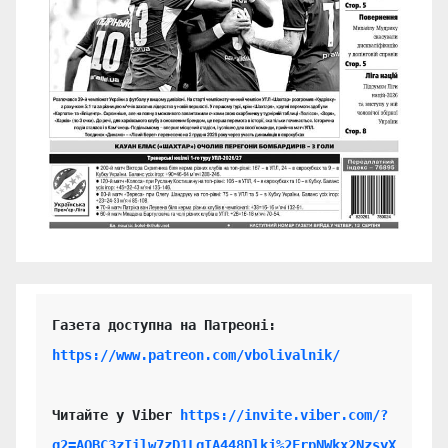
https://www.patreon.com/vbolivalnik/
Читайте у Viber 
https://invite.viber.com/?
g2=AQBC3zIilw7zD1LgIA448Dlkj%2FrpNWkx2NzsyX