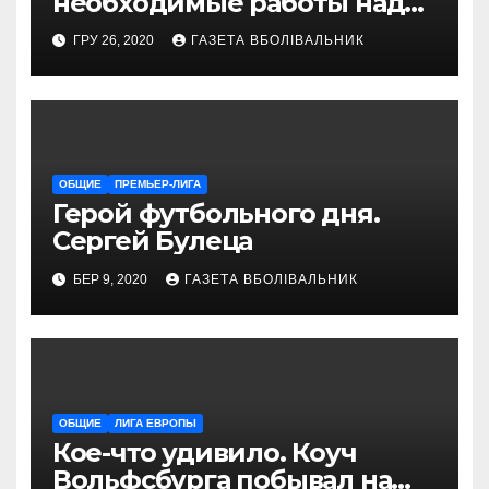
необходимые работы над
снаряжением, которое
ГРУ 26, 2020
ГАЗЕТА ВБОЛІВАЛЬНИК
проводит магазин
«VELOPARK»
ОБЩИЕ
ПРЕМЬЕР-ЛИГА
Герой футбольного дня.
Сергей Булеца
БЕР 9, 2020
ГАЗЕТА ВБОЛІВАЛЬНИК
ОБЩИЕ
ЛИГА ЕВРОПЫ
Кое-что удивило. Коуч
Вольфсбурга побывал на