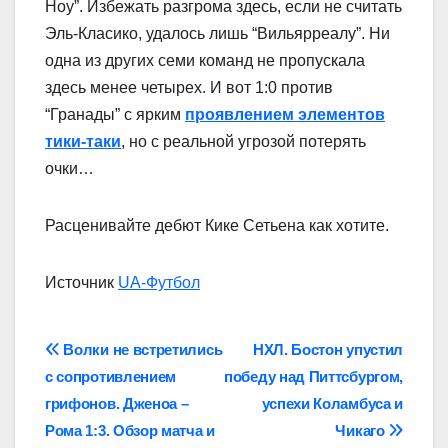
Ноу”. Избежать разгрома здесь, если не считать
Эль-Класико, удалось лишь “Вильярреалу”. Ни
одна из других семи команд не пропускала
здесь менее четырех. И вот 1:0 против
“Гранады” с ярким
проявлением элементов
тики-таки
, но с реальной угрозой потерять
очки…
Расценивайте дебют Кике Сетьена как хотите.
Источник
UA-Футбол
Навігація
Волки не встретились
НХЛ. Бостон упустил
с сопротивлением
победу над Питтсбургом,
записів
грифонов. Дженоа –
успехи Коламбуса и
Рома 1:3. Обзор матча и
Чикаго