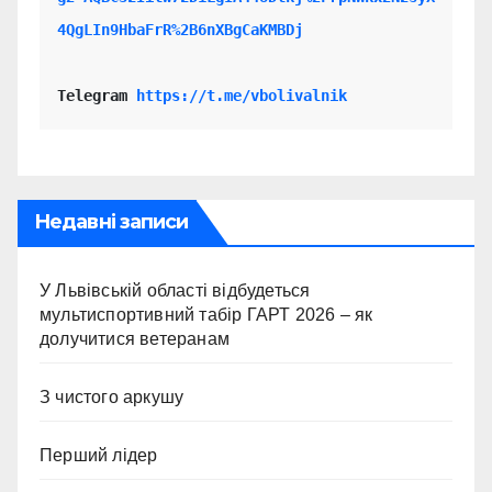
4QgLIn9HbaFrR%2B6nXBgCaKMBDj
Telegram 
https://t.me/vbolivalnik
Недавні записи
У Львівській області відбудеться
мультиспортивний табір ГАРТ 2026 – як
долучитися ветеранам
З чистого аркушу
Перший лідер