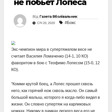
не побьет Лопеса
Від
Газета Вболівальник
#Бокс
СІЧ 20, 2020
Экс-чемпион мира в супертяжелом весе не
считает Василия Ломаченко (14-1, 10 КО)
фаворитом в бою с Теофимо Лопесом (15-0, 12
КО).
“Комми крутой боец, а Лопес прошел сквозь
него, как горячий нож сквозь масло. Он самый
большой малыш, которого я когда-либо видел в
жизни. Он словно супертяж на карликовых
ножках. Никому в рамках легкого веса его не