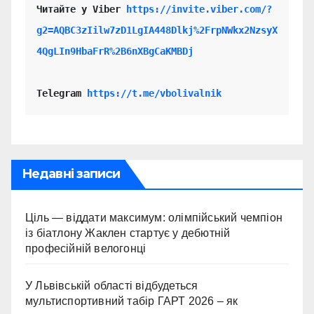
Читайте у Viber 
https://invite.viber.com/?
g2=AQBC3zIilw7zD1LgIA448Dlkj%2FrpNWkx2NzsyX
4QgLIn9HbaFrR%2B6nXBgCaKMBDj
Telegram 
https://t.me/vbolivalnik
Недавні записи
Ціль — віддати максимум: олімпійський чемпіон
із біатлону Жаклен стартує у дебютній
професійній велогонці
У Львівській області відбудеться
мультиспортивний табір ГАРТ 2026 – як