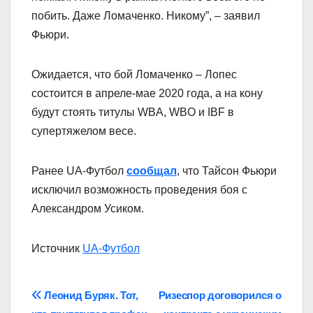
побить. Даже Ломаченко. Никому”, – заявил
Фьюри.
Ожидается, что бой Ломаченко – Лопес
состоится в апреле-мае 2020 года, а на кону
будут стоять титулы WBA, WBO и IBF в
супертяжелом весе.
Ранее UA-Футбол
сообщал
, что Тайсон Фьюри
исключил возможность проведения боя с
Александром Усиком.
Источник
UA-Футбол
Навігація
Леонид Буряк. Тот,
Ризеспор договорился о