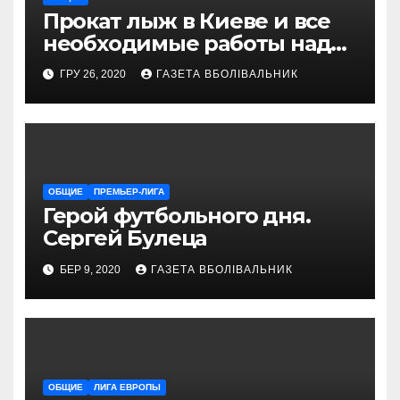
Прокат лыж в Киеве и все
необходимые работы над
снаряжением, которое
ГРУ 26, 2020
ГАЗЕТА ВБОЛІВАЛЬНИК
проводит магазин
«VELOPARK»
ОБЩИЕ
ПРЕМЬЕР-ЛИГА
Герой футбольного дня.
Сергей Булеца
БЕР 9, 2020
ГАЗЕТА ВБОЛІВАЛЬНИК
ОБЩИЕ
ЛИГА ЕВРОПЫ