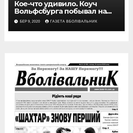
Кое-что удивило. Коуч
Вольфсбурга побывал на
матче Шахтера с Колосом
БЕР 9, 2020
ГАЗЕТА ВБОЛІВАЛЬНИК