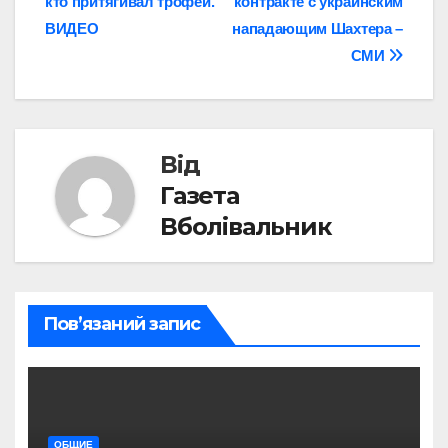
кто притягивал трофеи.
контракте с украинским
записів
ВИДЕО
нападающим Шахтера –
СМИ
Від
Газета
Вболівальник
Пов’язаний запис
ОБЩИЕ