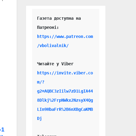
Газета доступна на 
https://www.patreon.com
/vbolivalnik/
Читайте у Viber 
https://invite.viber.co
m/?
g2=AQBC3zIilw7zD1LgIA44
.
8Dlkj%2FrpNWkx2NzsyX4Qg
LIn9HbaFrR%2B6nXBgCaKMB
Dj
-1