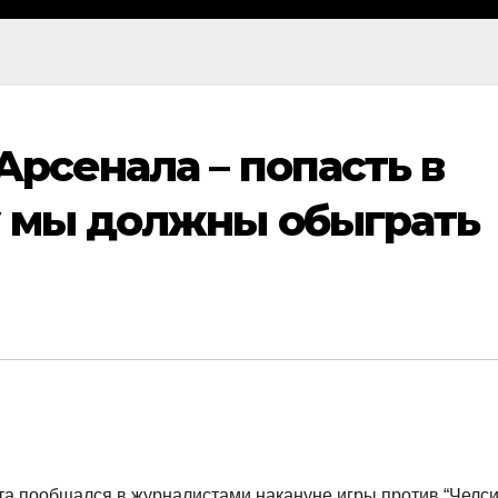
Арсенала – попасть в
у мы должны обыграть
та пообщался в журналистами накануне игры против “Челси