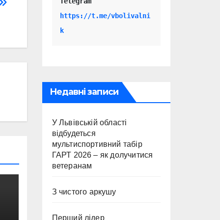
Telegram 
https://t.me/vbolivalni
k
Недавні записи
У Львівській області
відбудеться
мультиспортивний табір
ГАРТ 2026 – як долучитися
ветеранам
З чистого аркушу
Перший лідер