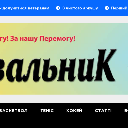
читися ветеранам
З чистого аркушу
Перший лідер
БАСКЕТБОЛ
ТЕНІС
ХОКЕЙ
СТАТТІ
В