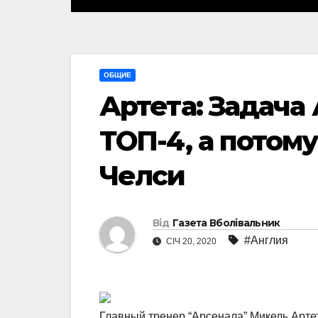
ОБЩИЕ
Артета: Задача 
ТОП-4, а потом
Челси
Від
Газета Вболівальник
#Англия
СІЧ 20, 2020
Главный тренер “Арсенала” Микель Арте