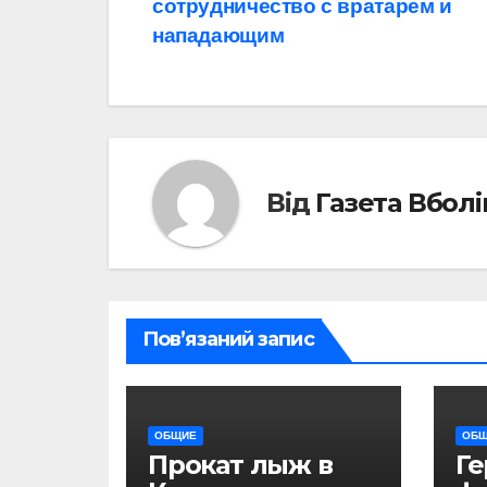
сотрудничество с вратарем и
записів
нападающим
Від
Газета Вбол
Пов’язаний запис
ОБЩИЕ
ОБ
Прокат лыж в
Г