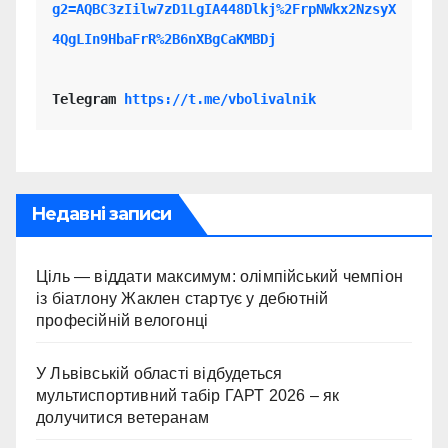
g2=AQBC3zIilw7zD1LgIA448Dlkj%2FrpNWkx2NzsyX
4QgLIn9HbaFrR%2B6nXBgCaKMBDj
Telegram 
https://t.me/vbolivalnik
Недавні записи
Ціль — віддати максимум: олімпійський чемпіон
із біатлону Жаклен стартує у дебютній
професійній велогонці
У Львівській області відбудеться
мультиспортивний табір ГАРТ 2026 – як
долучитися ветеранам