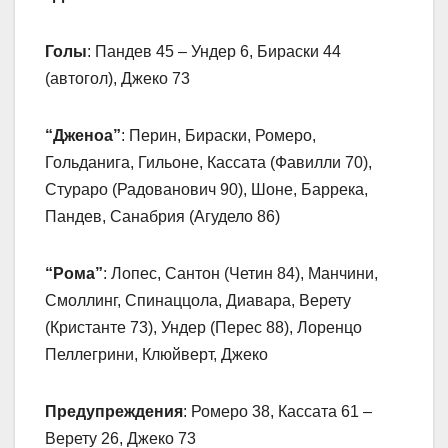
Голы
: Пандев 45 – Ундер 6, Бираски 44
(автогол), Джеко 73
“Дженоа”
: Перин, Бираски, Ромеро,
Гольданига, Гильоне, Кассата (Фавилли 70),
Стураро (Радованович 90), Шоне, Баррека,
Пандев, Санабрия (Агудело 86)
“Рома”
: Лопес, Сантон (Четин 84), Манчини,
Смоллинг, Спинаццола, Диавара, Верету
(Кристанте 73), Ундер (Перес 88), Лоренцо
Пеллегрини, Клюйверт, Джеко
Предупреждения
: Ромеро 38, Кассата 61 –
Верету 26, Джеко 73