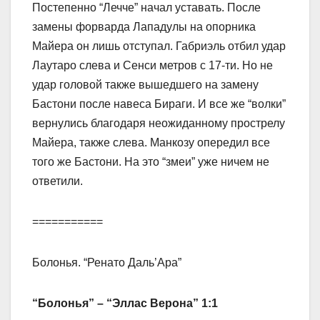
Постепенно “Лечче” начал уставать. После
замены форварда Лападулы на опорника
Майера он лишь отступал. Габриэль отбил удар
Лаутаро слева и Сенси метров с 17-ти. Но не
удар головой также вышедшего на замену
Бастони после навеса Бираги. И все же “волки”
вернулись благодаря неожиданному прострелу
Майера, также слева. Манкозу опередил все
того же Бастони. На это “змеи” уже ничем не
ответили.
===========
Болонья. “Ренато Даль’Ара”
“Болонья” – “Эллас Верона” 1:1