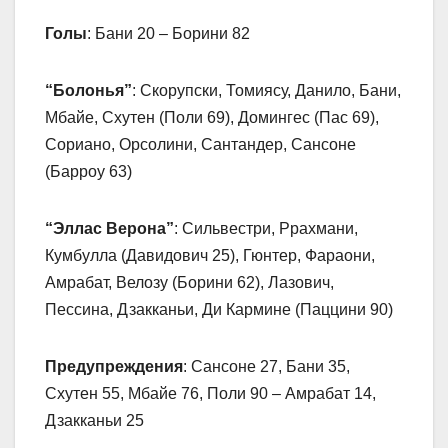
Голы
: Бани 20 – Борини 82
“Болонья”
: Скорупски, Томиясу, Данило, Бани,
Мбайе, Схутен (Поли 69), Домингес (Пас 69),
Сориано, Орсолини, Сантандер, Сансоне
(Барроу 63)
“Эллас Верона”
: Сильвестри, Ррахмани,
Кумбулла (Давидович 25), Гюнтер, Фараони,
Амрабат, Велозу (Борини 62), Лазович,
Пессина, Дзакканьи, Ди Кармине (Паццини 90)
Предупреждения
: Сансоне 27, Бани 35,
Схутен 55, Мбайе 76, Поли 90 – Амрабат 14,
Дзакканьи 25