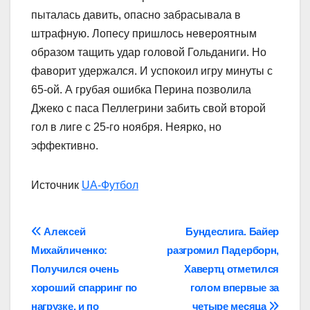
пыталась давить, опасно забрасывала в
штрафную. Лопесу пришлось невероятным
образом тащить удар головой Гольданиги. Но
фаворит удержался. И успокоил игру минуты с
65-ой. А грубая ошибка Перина позволила
Джеко с паса Пеллегрини забить свой второй
гол в лиге с 25-го ноября. Неярко, но
эффективно.
Источник
UA-Футбол
Навігація
Алексей
Бундеслига. Байер
Михайличенко:
разгромил Падерборн,
записів
Получился очень
Хавертц отметился
хороший спарринг по
голом впервые за
нагрузке, и по
четыре месяца