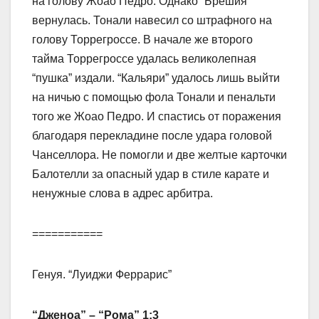
на голову Жоао Педро. Однако “Брешия”
вернулась. Тонали навесил со штрафного на
голову Торрегроссе. В начале же второго
тайма Торрегроссе удалась великолепная
“пушка” издали. “Кальяри” удалось лишь выйти
на ничью с помощью фола Тонали и пенальти
того же Жоао Педро. И спастись от поражения
благодаря перекладине после удара головой
Чанселлора. Не помогли и две желтые карточки
Балотелли за опасный удар в стиле карате и
ненужные слова в адрес арбитра.
===========
Генуя. “Луиджи Феррарис”
“Дженоа” – “Рома” 1:3