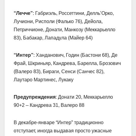
“Лечче”
: Габриэль, Россеттини, Делль’Орко,
Лучиони, Рисполи (Фалько 76), Дейола,
Петриччионе, Донати, Манкозу (Меккарьелло
83), Бабакар, Лападула (Майер 64)
“Интер”
: Ханданович, Годин (Бастони 68), Де
Фрай, Шкриньяр, Кандрева, Барелла, Брозович
(Валеро 83), Бираги, Сенси (Санчес 82),
Лаутаро Мартинес, Лукаку
Предупреждения
: Донати 20, Меккарьелло
90+2 – Кандрева 31, Валеро 88
В декабре-январе “Интер” традиционно
отступает, иногда выдавая просто ужасные