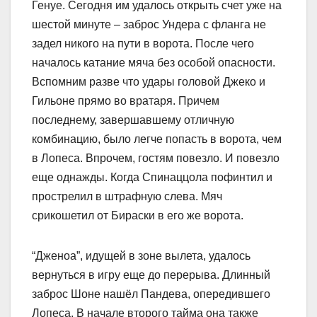
Генуе. Сегодня им удалось открыть счет уже на
шестой минуте – заброс Ундера с фланга не
задел никого на пути в ворота. После чего
началось катание мяча без особой опасности.
Вспомним разве что удары головой Джеко и
Гильоне прямо во вратаря. Причем
последнему, завершавшему отличную
комбинацию, было легче попасть в ворота, чем
в Лопеса. Впрочем, гостям повезло. И повезло
еще однажды. Когда Спинаццола пофинтил и
прострелил в штрафную слева. Мяч
срикошетил от Бираски в его же ворота.
“Дженоа”, идущей в зоне вылета, удалось
вернуться в игру еще до перерыва. Длинный
заброс Шоне нашёл Пандева, опeредившего
Лопеса. В начале второго таймa она также