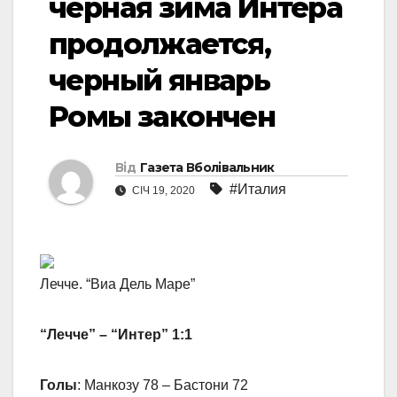
черная зима Интера
продолжается,
черный январь
Ромы закончен
Від
Газета Вболівальник
#Италия
СІЧ 19, 2020
Лечче. “Виа Дель Маре”
“Лечче” – “Интер” 1:1
Голы
: Манкозу 78 – Бастони 72