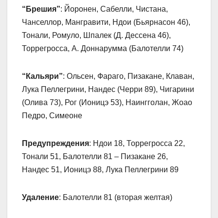
“Брешия”
: Йоронен, Сабелли, Чистана,
Чанселлор, Мангравити, Ндои (Бьярнасон 46),
Тонали, Ромуло, Шпалек (Д. Дессена 46),
Торрегросса, А. Доннарумма (Балотелли 74)
“Кальяри”
: Ольсен, Фараго, Пизакане, Клаван,
Лука Пеллегрини, Нандес (Черри 89), Чигарини
(Олива 73), Рог (Ионицэ 53), Наингголан, Жоао
Педро, Симеоне
Предупреждения
: Ндои 18, Торрегросса 22,
Тонали 51, Балотелли 81 – Пизакане 26,
Нандес 51, Ионицэ 88, Лука Пеллегрини 89
Удаление
: Балотелли 81 (вторая желтая)