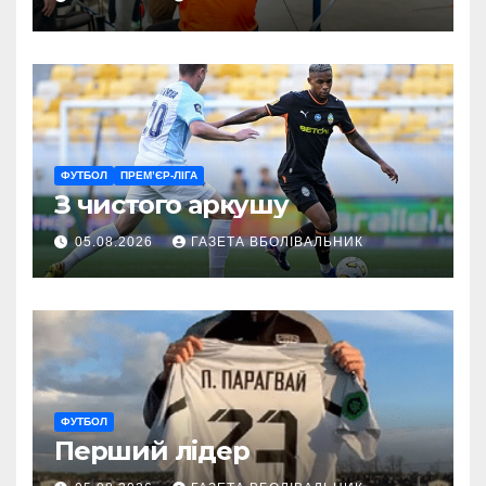
ГАРТ 2026 – як долучитися
ветеранам
ФУТБОЛ
ПРЕМ’ЄР-ЛІГА
З чистого аркушу
05.08.2026
ГАЗЕТА ВБОЛІВАЛЬНИК
ФУТБОЛ
Перший лідер