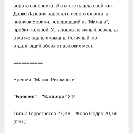
ворота соперника. И в итоге нашла свой гол.
Дарко Лазович навесил с левого фланга, а
новичок Борини, перешедший из “Милана”,
пробил головой. Установив логичный результат
в матче равных команд. Логичный, но
отдаляющий обеих от высоких мест.
===========
Брешия. “Марио Ригамонти”
“Брешия” – “Кальяри” 2:2
Голы
: Торрегросса 27, 48 – Жоао Педро 20, 68
(пен.)