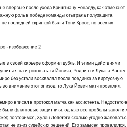
 не впервые после ухода Криштиану Роналду, как отмечают
 важную роль в победе команды отыграла полузащита.
не последней скрипкой был и Тони Кроос, но всех их
е в своей карьере оформил дубль. И этими действиями
ушиться на игроков атаки Йовича, Родриго и Лукаса Васкес
иро без устали восхвалял после поединка за виртуозную
ь во внимание этот эпизод, то Лука Йович матч провалил.
земиро вписал в протокол матча как ассистента. Недостаточ
е были фланговые защитники, однако все пробелы заполня
жет, повторимся, Хулен Лопетеги сколько угодно жаловатьс
ботал не из-из судейских решений. Его замысел провалился,