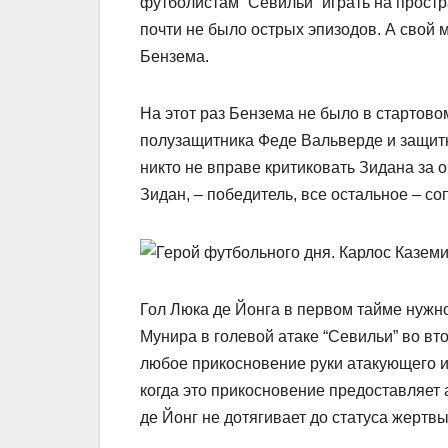
футболистам “Севильи” играть на простр
почти не было острых эпизодов. А свой 
Бензема.
На этот раз Бензема не было в стартово
полузащитника Феде Вальверде и защитн
никто не вправе критиковать Зидана за 
Зидан, – победитель, все остальное – с
Гол Люка де Йонга в первом тайме нужно
Мунира в голевой атаке “Севильи” во в
любое прикосновение руки атакующего иг
когда это прикосновение предоставляет
де Йонг не дотягивает до статуса жертвы