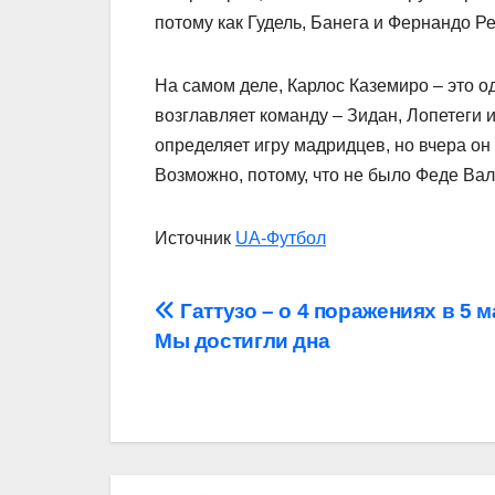
потому как Гудель, Банега и Фернандо Р
На самом деле, Карлос Каземиро – это од
возглавляет команду – Зидан, Лопетеги 
определяет игру мадридцев, но вчера о
Возможно, потому, что не было Феде Ва
Источник
UA-Футбол
Навігація
Гаттузо – о 4 поражениях в 5 м
Мы достигли дна
записів