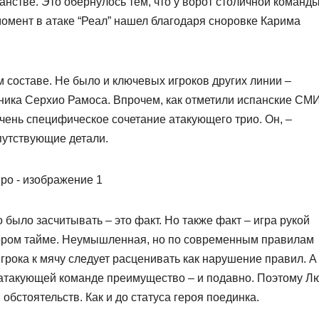
анстве. Это обернулось тем, что у ворот столичной команд
момент в атаке “Реал” нашел благодаря сноровке Карима
м составе. Не было и ключевых игроков других линии –
ика Серхио Рамоса. Впрочем, как отметили испанские СМИ
очень специфическое сочетание атакующего трио. Он, –
опутствующие детали.
 было засчитывать – это факт. Но также факт – игра рукой
тором тайме. Неумышленная, но по современным правилам
рока к мячу следует расценивать как нарушение правил. А
 атакующей команде преимущество – и подавно. Поэтому Л
 обстоятельств. Как и до статуса героя поединка.