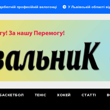
 професійній велогонці
У Львівській області відбудетьс
БАСКЕТБОЛ
ТЕНІС
ХОКЕЙ
СТАТТІ
В