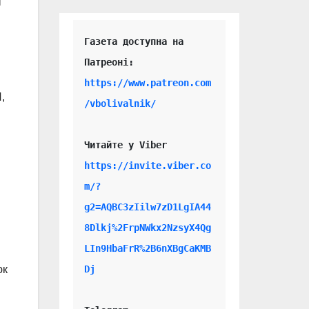
ы
Газета доступна на 
https://www.patreon.com
,
/vbolivalnik/
Читайте у Viber 
https://invite.viber.co
m/?
g2=AQBC3zIilw7zD1LgIA44
8Dlkj%2FrpNWkx2NzsyX4Qg
LIn9HbaFrR%2B6nXBgCaKMB
Dj
юк