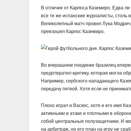
В отличие от Карлоса Каземиро. Едва ли
все те же испанские журналисты, столь
Великолепный матч провел Лука Модрич, 
превзошел Карлос Каземиро.
Во вчерашнем поединке бразилец впервы
предотвратил критику, которая могла обр
Например, сербского нападающего Казем
передачу пяткой. Хотя если не принимат
Плохо играл и Васкес, хотя и его имя Ка
активными в атаке и плотными в оборон
собой центральные полузащитники. И мо
на арбитраж, но его план на игру не сра