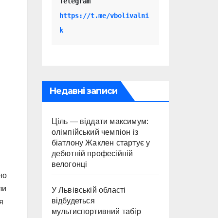
Telegram 
https://t.me/vbolivalni
k
Недавні записи
Ціль — віддати максимум:
.
олімпійський чемпіон із
біатлону Жаклен стартує у
дебютній професійній
велогонці
но
ли
У Львівській області
відбудеться
я
мультиспортивний табір