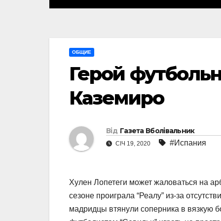
ОБЩИЕ
Герой футбольн
Каземиро
Від
Газета Вболівальник
#Испания
СІЧ 19, 2020
Хулен Лопетеги может жаловаться на арб
сезоне проиграла “Реалу” из-за отсутств
мадридцы втянули соперника в вязкую бо