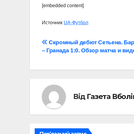
[embedded content]
Источник
UA-Футбол
Навігація
Скромный дебют Сетьена. Ба
– Гранада 1:0. Обзор матча и вид
записів
Від
Газета Вбол
Пов’язаний запис