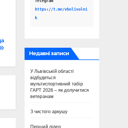
Telegram 
https://t.me/vbolivalni
k
да
Недавні записи
У Львівській області
відбудеться
мультиспортивний табір
ГАРТ 2026 – як долучитися
ветеранам
З чистого аркушу
Перший лідер