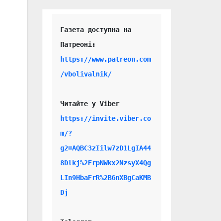
Газета доступна на 
https://www.patreon.com
/vbolivalnik/
Читайте у Viber 
https://invite.viber.co
m/?
g2=AQBC3zIilw7zD1LgIA44
.
8Dlkj%2FrpNWkx2NzsyX4Qg
LIn9HbaFrR%2B6nXBgCaKMB
Dj