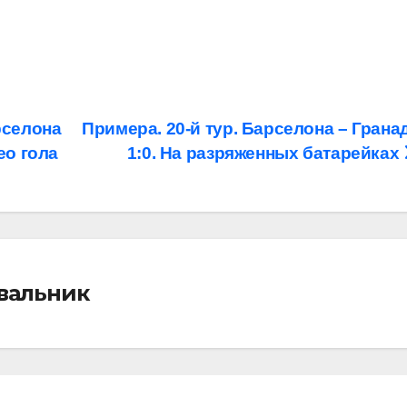
рселона
Примера. 20-й тур. Барселона – Грана
ео гола
1:0. На разряженных батарейках
івальник