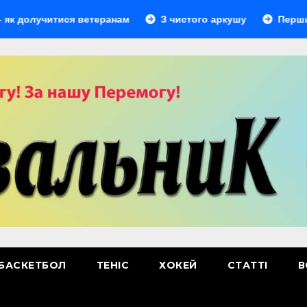
лучитися ветеранам
З чистого аркушу
Перший ліде
БАСКЕТБОЛ
ТЕНІС
ХОКЕЙ
СТАТТІ
В