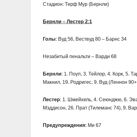
Стадион: Терф Мур (Бернли)
Бернли – Лестер 2:1
Голы
: Вуд 56, Вествуд 80 – Барнс 34
Незабитый пенальти – Варди 68
Бернли
: 1. Поуп, 3. Тейлор, 4. Корк, 5. 
Макнил, 19. Родригес, 9. Вуд (Леннон 90+
Лестер
: 1. Шмейхель, 4. Сеюнджю, 6. Эва
Мэддисон, 26. Прат (Тилеманс 74), 9. Вар
Предупреждения:
Ми 67