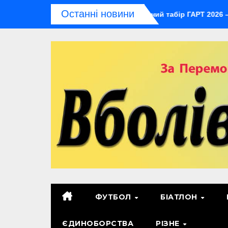
Перейти
Останні новини
бласті відбудеться мультиспортивний табір ГАРТ 2026 – як до
до
контенту
ФУТБОЛ
БІАТЛОН
ЄДИНОБОРСТВА
РІЗНЕ