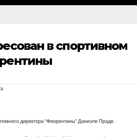
есован в спортивном
орентины
га
ортивного директора “Фиорентины” Даниэле Праде.