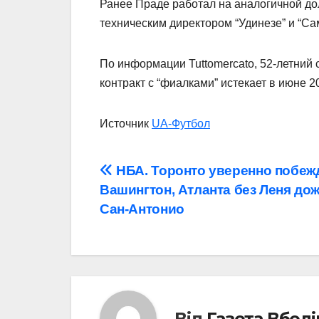
Ранее Праде работал на аналогичной дол
техническим директором “Удинезе” и “Са
По информации Tuttomercato, 52-летний 
контракт с “фиалками” истекает в июне 2
Источник
UA-Футбол
Навігація
НБА. Торонто уверенно побеж
Вашингтон, Атланта без Леня до
записів
Сан-Антонио
Від
Газета Вбол