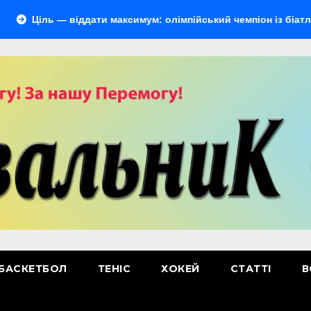
ь — віддати максимум: олімпійський чемпіон із біатлону Жакл
БАСКЕТБОЛ
ТЕНІС
ХОКЕЙ
СТАТТІ
В