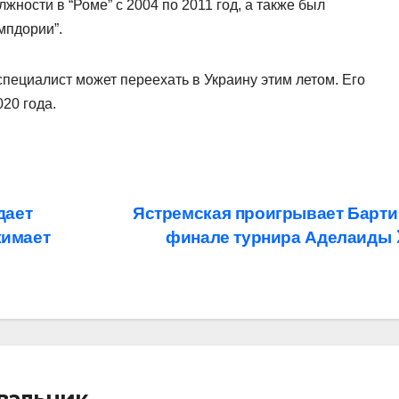
жности в “Роме” с 2004 по 2011 год, а также был
мпдории”.
специалист может переехать в Украину этим летом. Его
020 года.
дает
Ястремская проигрывает Барти
жимает
финале турнира Аделаиды
івальник