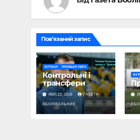
Пов’язаний запис
ФУТБОЛ
ПРЕМЬЕР-ЛИГА
Контрольні і
ФУТ
трансфери
П
ЛИП 15, 2026
ГАЗЕТА
Л
ВБОЛІВАЛЬНИК
ВБО