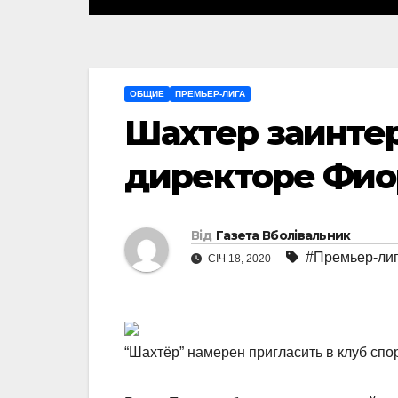
ОБЩИЕ
ПРЕМЬЕР-ЛИГА
Шахтер заинтер
директоре Фи
Від
Газета Вболівальник
#Премьер-ли
СІЧ 18, 2020
“Шахтёр” намерен пригласить в клуб сп