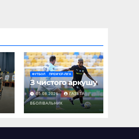
ФУТБОЛ
ПРЕМ’ЄР-ЛІГА
З чистого аркушу
А
05.08.2026
ГАЗЕТА
вн
ВБОЛІВАЛЬНИК