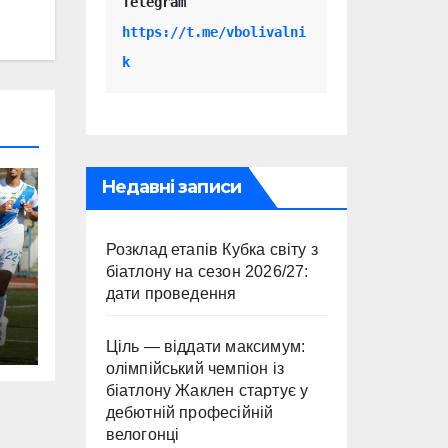
Telegram 
https://t.me/vbolivalni
k
Недавні записи
Розклад етапів Кубка світу з
біатлону на сезон 2026/27:
дати проведення
Ціль — віддати максимум:
олімпійський чемпіон із
біатлону Жаклен стартує у
дебютній професійній
велогонці