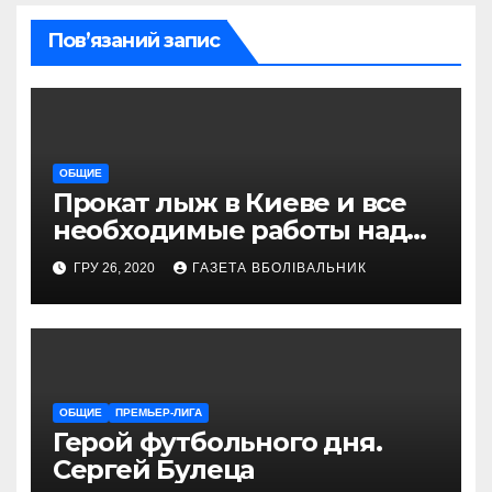
Пов’язаний запис
ОБЩИЕ
Прокат лыж в Киеве и все
необходимые работы над
снаряжением, которое
ГРУ 26, 2020
ГАЗЕТА ВБОЛІВАЛЬНИК
проводит магазин
«VELOPARK»
ОБЩИЕ
ПРЕМЬЕР-ЛИГА
Герой футбольного дня.
Сергей Булеца