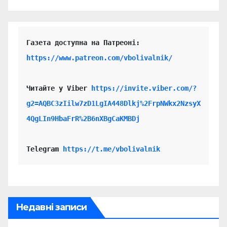
https://www.patreon.com/vbolivalnik/
Читайте у Viber 
https://invite.viber.com/?
g2=AQBC3zIilw7zD1LgIA448Dlkj%2FrpNWkx2NzsyX
4QgLIn9HbaFrR%2B6nXBgCaKMBDj
Telegram 
https://t.me/vbolivalnik
Недавні записи