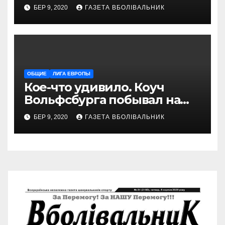
БЕР 9, 2020
ГАЗЕТА ВБОЛІВАЛЬНИК
ОБЩИЕ
ЛИГА ЕВРОПЫ
Кое-что удивило. Коуч
Вольфсбурга побывал на
матче Шахтера с Колосом
БЕР 9, 2020
ГАЗЕТА ВБОЛІВАЛЬНИК