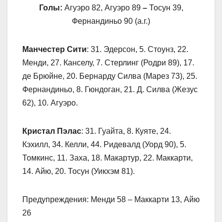
Голы:
Агуэро 82, Агуэро 89
–
Тосун 39,
Фернандиньо 90 (а.г.)
Манчестер Сити
: 31. Эдерсон, 5. Стоунз, 22.
Менди, 27. Канселу, 7. Стерлинг (Родри 89), 17.
де Брюйне, 20. Бернарду Силва (Марез 73), 25.
Фернандиньо, 8. Гюндоган, 21. Д. Силва (Жезус
62), 10. Агуэро.
Кристал Пэлас
: 31. Гуайта, 8. Куяте, 24.
Кэхилл, 34. Келли, 44. Ридевалд (Уорд 90), 5.
Томкинс, 11. Заха, 18. Макартур, 22. Маккарти,
14. Айю, 20. Тосун (Уикхэм 81).
Предупреждения: Менди 58 – Маккарти 13, Айю
26