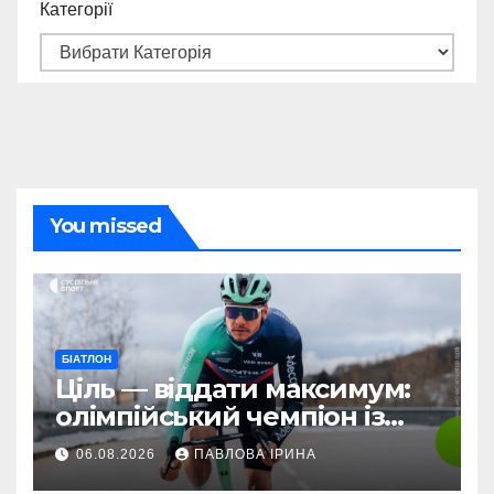
Категорії
You missed
БІАТЛОН
Ціль — віддати максимум:
олімпійський чемпіон із
біатлону Жаклен стартує у
06.08.2026
ПАВЛОВА ІРИНА
дебютній професійній