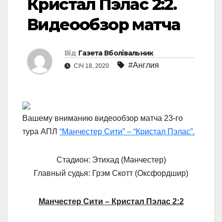
Кристал Пэлас 2:2.
Видеообзор матча
Від
Газета Вболівальник
#Англия
СІЧ 18, 2020
Вашему вниманию видеообзор матча 23-го
тура АПЛ
“Манчестер Сити” – “Кристал Пэлас”.
Стадион: Этихад (Манчестер)
Главный судья: Грэм Скотт (Оксфордшир)
Манчестер Сити – Кристал Пэлас 2:2