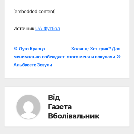
[embedded content]
Источник
UA-Футбол
Навігація
Луго Кравца
Холанд: Хет-трик? Для
минимально побеждает
этого меня и покупали
записів
Альбасете Зозули
Від
Газета
Вболівальник