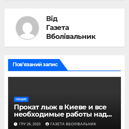
Від
Газета
Вболівальник
Пов’язаний запис
ОБЩИЕ
Прокат лыж в Киеве и все
необходимые работы над
снаряжением, которое
ГРУ 26, 2020
ГАЗЕТА ВБОЛІВАЛЬНИК
проводит магазин