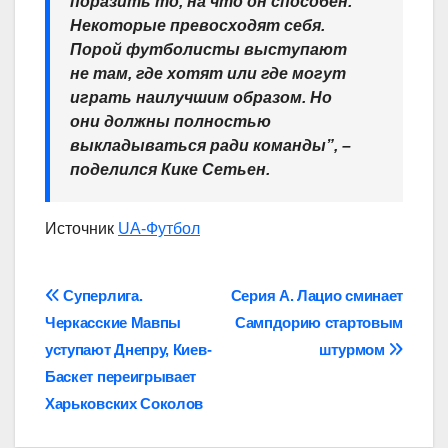
поразить то, на что он способен.
Некоторые превосходят себя.
Порой футболисты выступают
не там, где хотят или где могут
играть наилучшим образом. Но
они должны полностью
выкладываться ради команды”, –
поделился Кике Сетьен.
Источник
UA-Футбол
Навігація
Суперлига.
Серия А. Лацио сминает
Черкасские Мавпы
Сампдорию стартовым
записів
уступают Днепру, Киев-
штурмом
Баскет переигрывает
Харьковских Соколов