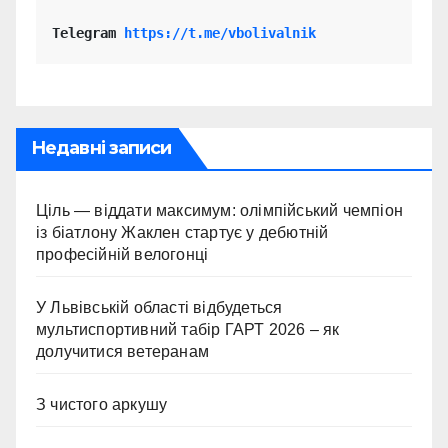
Telegram 
https://t.me/vbolivalnik
Недавні записи
Ціль — віддати максимум: олімпійський чемпіон
із біатлону Жаклен стартує у дебютній
професійній велогонці
У Львівській області відбудеться
мультиспортивний табір ГАРТ 2026 – як
долучитися ветеранам
З чистого аркушу