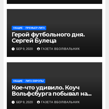
«VELOPARK»
ОБЩИЕ
ПРЕМЬЕР-ЛИГА
Герой футбольного дня.
Сергей Булеца
БЕР 9, 2020
ГАЗЕТА ВБОЛІВАЛЬНИК
ОБЩИЕ
ЛИГА ЕВРОПЫ
Кое-что удивило. Коуч
Вольфсбурга побывал на
матче Шахтера с Колосом
БЕР 9, 2020
ГАЗЕТА ВБОЛІВАЛЬНИК