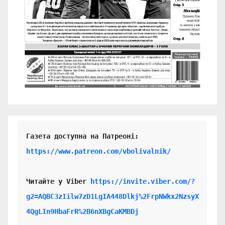
https://www.patreon.com/vbolivalnik/
Читайте у Viber 
https://invite.viber.com/?
g2=AQBC3zIilw7zD1LgIA448Dlkj%2FrpNWkx2NzsyX
4QgLIn9HbaFrR%2B6nXBgCaKMBDj