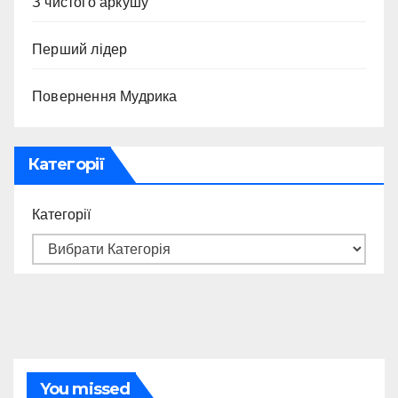
З чистого аркушу
Перший лідер
Повернення Мудрика
Категорії
Категорії
You missed