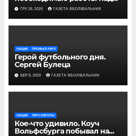
снаряжением, которое
ГРУ 26, 2020
ГАЗЕТА ВБОЛІВАЛЬНИК
проводит магазин
«VELOPARK»
ОБЩИЕ
ПРЕМЬЕР-ЛИГА
Герой футбольного дня.
Сергей Булеца
БЕР 9, 2020
ГАЗЕТА ВБОЛІВАЛЬНИК
ОБЩИЕ
ЛИГА ЕВРОПЫ
Кое-что удивило. Коуч
Вольфсбурга побывал на