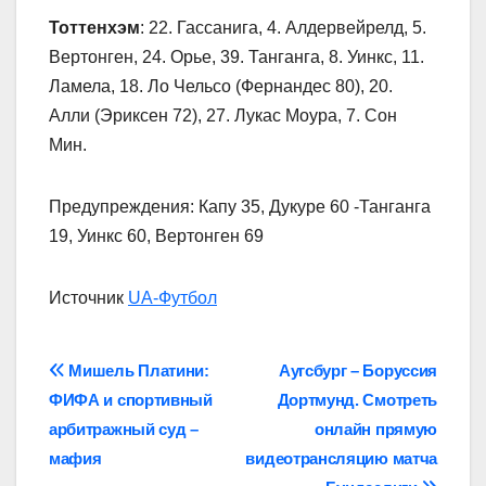
Тоттенхэм
: 22. Гассанига, 4. Алдервейрелд, 5.
Вертонген, 24. Орье, 39. Танганга, 8. Уинкс, 11.
Ламела, 18. Ло Чельсо (Фернандес 80), 20.
Алли (Эриксен 72), 27. Лукас Моура, 7. Сон
Мин.
Предупреждения: Капу 35, Дукуре 60 -Танганга
19, Уинкс 60, Вертонген 69
Источник
UA-Футбол
Навігація
Мишель Платини:
Аугсбург – Боруссия
ФИФА и спортивный
Дортмунд. Смотреть
записів
арбитражный суд –
онлайн прямую
мафия
видеотрансляцию матча