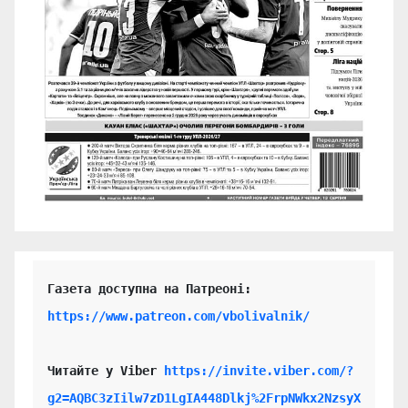
https://www.patreon.com/vbolivalnik/
Читайте у Viber 
https://invite.viber.com/?
g2=AQBC3zIilw7zD1LgIA448Dlkj%2FrpNWkx2NzsyX