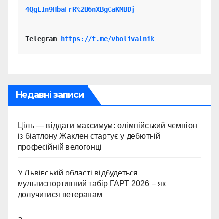
4QgLIn9HbaFrR%2B6nXBgCaKMBDj
Telegram 
https://t.me/vbolivalnik
Недавні записи
Ціль — віддати максимум: олімпійський чемпіон
із біатлону Жаклен стартує у дебютній
професійній велогонці
У Львівській області відбудеться
мультиспортивний табір ГАРТ 2026 – як
долучитися ветеранам