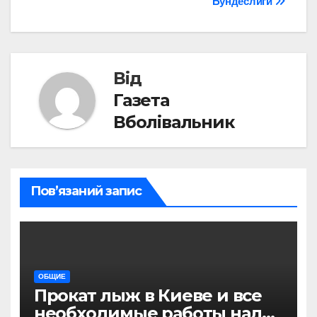
Бундеслиги
Від
Газета
Вболівальник
Пов’язаний запис
ОБЩИЕ
Прокат лыж в Киеве и все
необходимые работы над