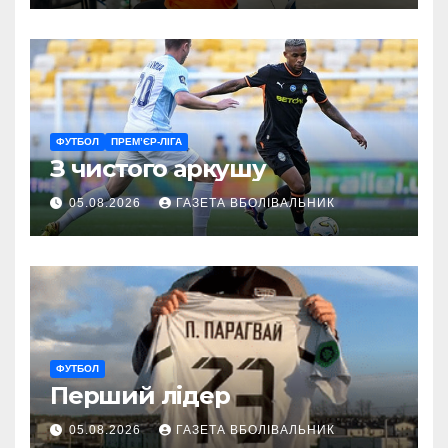
ветеранам
ФУТБОЛ
ПРЕМ’ЄР-ЛІГА
З чистого аркушу
05.08.2026
ГАЗЕТА ВБОЛІВАЛЬНИК
ФУТБОЛ
Перший лідер
05.08.2026
ГАЗЕТА ВБОЛІВАЛЬНИК