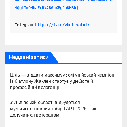
4QgLIn9HbaFrR%2B6nXBgCaKMBDj
Telegram 
https://t.me/vbolivalnik
Недавні записи
Ціль — віддати максимум: олімпійський чемпіон
із біатлону Жаклен стартує у дебютній
професійній велогонці
У Львівській області відбудеться
мультиспортивний табір ГАРТ 2026 – як
долучитися ветеранам