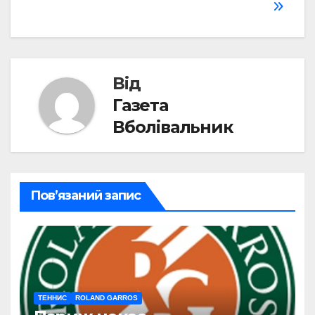
Від
Газета
Вболівальник
Пов’язаний запис
ТЕННИС
ROLAND GARROS