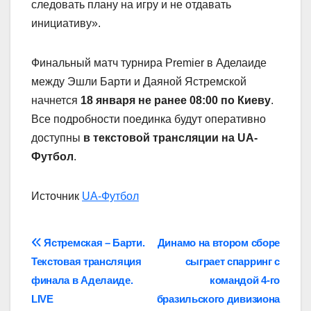
следовать плану на игру и не отдавать
инициативу».
Финальный матч турнира Premier в Аделаиде
между Эшли Барти и Даяной Ястремской
начнется
18 января не ранее 08:00 по Киеву
.
Все подробности поединка будут оперативно
доступны
в текстовой трансляции на UA-
Футбол
.
Источник
UA-Футбол
Навігація
Ястремская – Барти.
Динамо на втором сборе
Текстовая трансляция
сыграет спарринг с
записів
финала в Аделаиде.
командой 4-го
LIVE
бразильского дивизиона