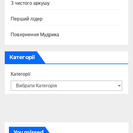
З чистого аркушу
Перший лідер
Повернення Мудрика
Категорії
Категорії
You missed