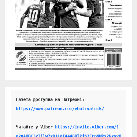
https://www.patreon.com/vbolivalnik/
Читайте у Viber 
https://invite.viber.com/?
g2=AQBC3zIilw7zD1LgIA448Dlkj%2FrpNWkx2NzsyX