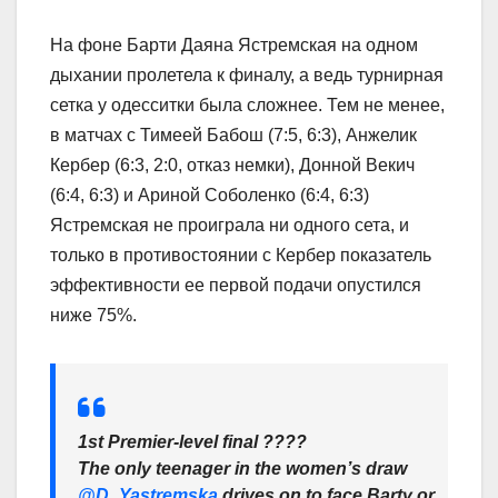
На фоне Барти Даяна Ястремская на одном
дыхании пролетела к финалу, а ведь турнирная
сетка у одесситки была сложнее. Тем не менее,
в матчах с Тимеей Бабош (7:5, 6:3), Анжелик
Кербер (6:3, 2:0, отказ немки), Донной Векич
(6:4, 6:3) и Ариной Соболенко (6:4, 6:3)
Ястремская не проиграла ни одного сета, и
только в противостоянии с Кербер показатель
эффективности ее первой подачи опустился
ниже 75%.
1st Premier-level final ????
The only teenager in the women’s draw
@D_Yastremska
drives on to face Barty or