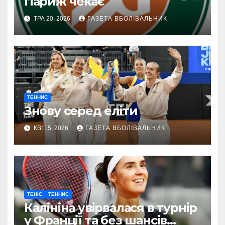
Париж чекає
ТРА 20, 2026
ГАЗЕТА ВБОЛІВАЛЬНИК
ТЕННИС
Знову серед еліти
КВІ 15, 2026
ГАЗЕТА ВБОЛІВАЛЬНИК
ТЕНІС
ТЕННИС
Калініна увірвалася в турнір
у Франції та без шансів