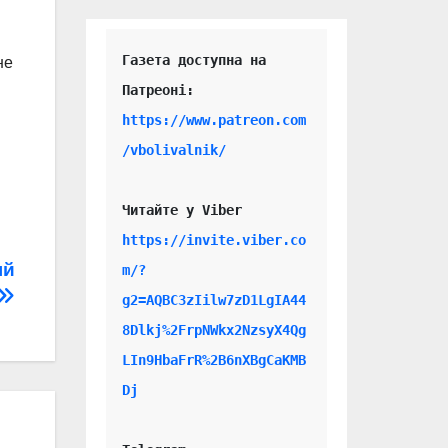
Газета доступна на 
не
https://www.patreon.com
/vbolivalnik/
Читайте у Viber 
https://invite.viber.co
ый
m/?
g2=AQBC3zIilw7zD1LgIA44
8Dlkj%2FrpNWkx2NzsyX4Qg
LIn9HbaFrR%2B6nXBgCaKMB
Dj