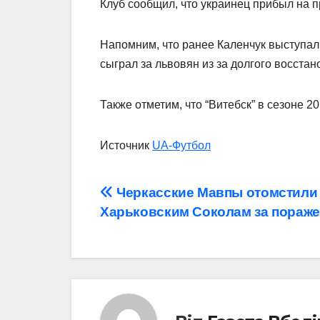
Клуб сообщил, что украинец прибыл на 
Напомним, что ранее Каленчук выступал 
сыграл за львовян из за долгого восста
Также отметим, что “Витебск” в сезоне 
Источник
UA-Футбол
Навігація
Черкасские Мавпы отомстили
Харьковским Соколам за пораж
записів