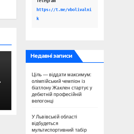
Telegram 
https://t.me/vbolivalni
k
Недавні записи
Ціль — віддати максимум:
олімпійський чемпіон із
біатлону Жаклен стартує у
дебютній професійній
велогонці
с
У Львівській області
відбудеться
мультиспортивний табір