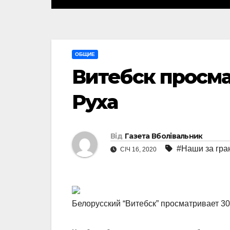
ОБЩИЕ
Витебск просма
Руха
Від
Газета Вболівальник
#Наши за гра
СІЧ 16, 2020
Белорусский “Витебск” просматривает 30