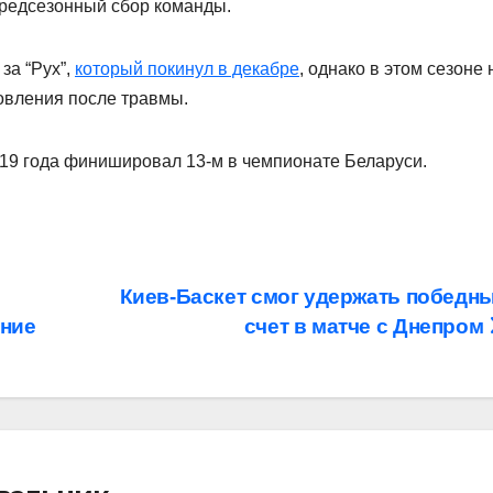
предсезонный сбор команды.
за “Рух”,
который покинул в декабре
, однако в этом сезоне 
новления после травмы.
2019 года финишировал 13-м в чемпионате Беларуси.
Киев-Баскет смог удержать победн
ение
счет в матче с Днепром