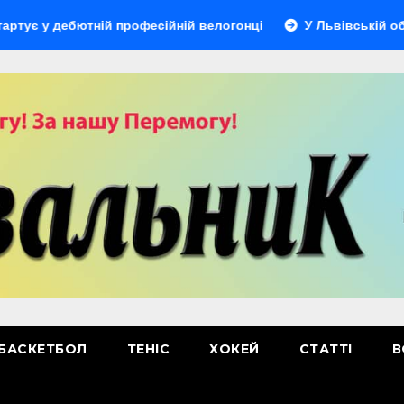
 дебютній професійній велогонці
У Львівській області в
БАСКЕТБОЛ
ТЕНІС
ХОКЕЙ
СТАТТІ
В