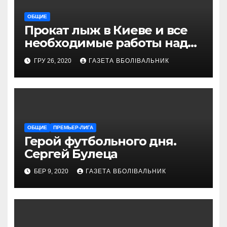
ОБЩИЕ
Прокат лыж в Киеве и все
необходимые работы над
снаряжением, которое
ГРУ 26, 2020
ГАЗЕТА ВБОЛІВАЛЬНИК
проводит магазин
«VELOPARK»
ОБЩИЕ
ПРЕМЬЕР-ЛИГА
Герой футбольного дня.
Сергей Булеца
БЕР 9, 2020
ГАЗЕТА ВБОЛІВАЛЬНИК