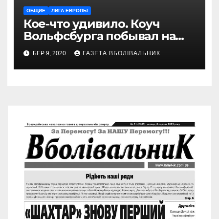
ОБЩИЕ
ЛИГА ЕВРОПЫ
Кое-что удивило. Коуч
Вольфсбурга побывал на
матче Шахтера с Колосом
БЕР 9, 2020
ГАЗЕТА ВБОЛІВАЛЬНИК