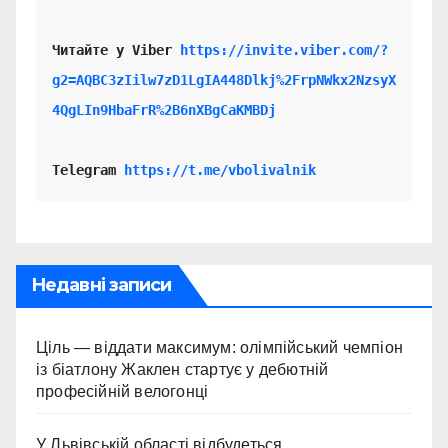
Читайте у Viber 
https://invite.viber.com/?
g2=AQBC3zIilw7zD1LgIA448Dlkj%2FrpNWkx2NzsyX
4QgLIn9HbaFrR%2B6nXBgCaKMBDj
Telegram 
https://t.me/vbolivalnik
Недавні записи
Ціль — віддати максимум: олімпійський чемпіон
із біатлону Жаклен стартує у дебютній
професійній велогонці
У Львівській області відбудеться