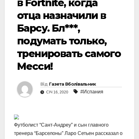
в Fortnite, когда
отца назначили в
Барсу. Бл***,
подумать только,
тренировать самого
Месси!
Від
Газета Вболівальник
#Испания
СІЧ 16, 2020
Футболист “Сант-Андреу” и сын главного
тренера “Барселоны” Ларо Сетьен рассказал о