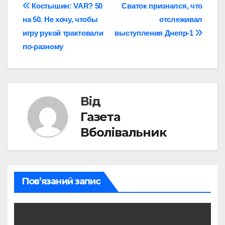
Навігація
Костышин: VAR? 50
Сваток признался, что
на 50. Не хочу, чтобы
отслеживал
записів
игру рукой трактовали
выступления Днепр-1
по-разному
Від
Газета
Вболівальник
Пов’язаний запис