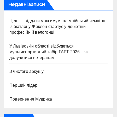
Недавні записи
Ціль — віддати максимум: олімпійський чемпіон
із біатлону Жаклен стартує у дебютній
професійній велогонці
У Львівській області відбудеться
мультиспортивний табір ГАРТ 2026 – як
долучитися ветеранам
З чистого аркушу
Перший лідер
Повернення Мудрика