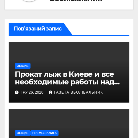
Пов’язаний запис
ОБЩИЕ
Прокат лыж в Киеве и все
необходимые работы над
снаряжением, которое
ГРУ 26, 2020
ГАЗЕТА ВБОЛІВАЛЬНИК
проводит магазин
«VELOPARK»
ОБЩИЕ
ПРЕМЬЕР-ЛИГА