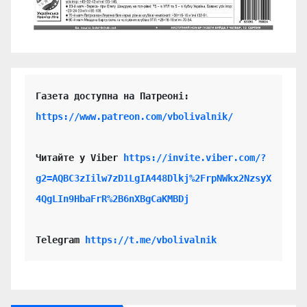
https://www.patreon.com/vbolivalnik/
Читайте у Viber 
https://invite.viber.com/?
g2=AQBC3zIilw7zD1LgIA448Dlkj%2FrpNWkx2NzsyX
4QgLIn9HbaFrR%2B6nXBgCaKMBDj
Telegram 
https://t.me/vbolivalnik