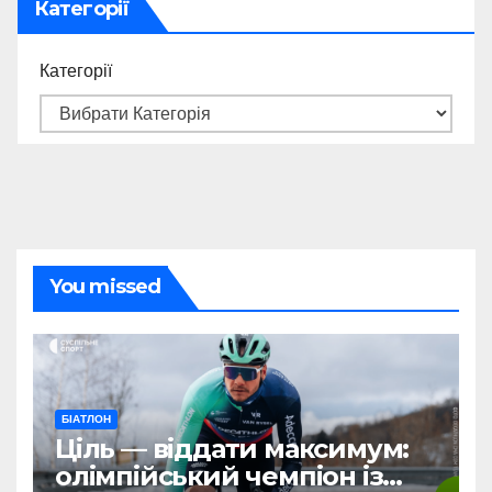
Категорії
Категорії
You missed
БІАТЛОН
Ціль — віддати максимум:
олімпійський чемпіон із