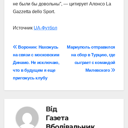
не были бы довольны”, — цитирует Алонсо La
Gazzetta dello Sport.
Источник
UA-Футбол
Навігація
Воронин: Нахожусь
Мариуполь отправился
на связи с московским
на сбор в Турцию, где
записів
Динамо. Не исключаю,
сыграет с командой
что в будущем я еще
Милевского
пригожусь клубу
Від
Газета
Вболівальник