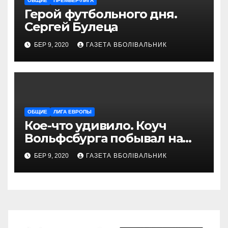
ОБЩИЕ
ПРЕМЬЕР-ЛИГА
Герой футбольного дня.
Сергей Булеца
БЕР 9, 2020
ГАЗЕТА ВБОЛІВАЛЬНИК
ОБЩИЕ
ЛИГА ЕВРОПЫ
Кое-что удивило. Коуч
Вольфсбурга побывал на
матче Шахтера с Колосом
БЕР 9, 2020
ГАЗЕТА ВБОЛІВАЛЬНИК