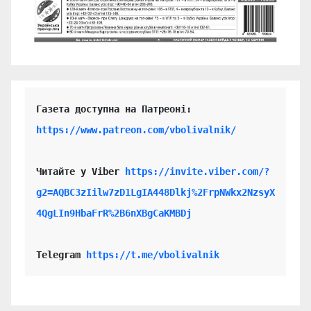
https://www.patreon.com/vbolivalnik/
Читайте у Viber 
https://invite.viber.com/?
g2=AQBC3zIilw7zD1LgIA448Dlkj%2FrpNWkx2NzsyX
4QgLIn9HbaFrR%2B6nXBgCaKMBDj
Telegram 
https://t.me/vbolivalnik