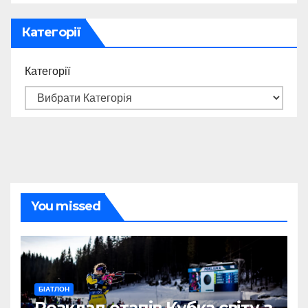
Категорії
Категорії
You missed
БІАТЛОН
Розклад етапів Кубка світу з