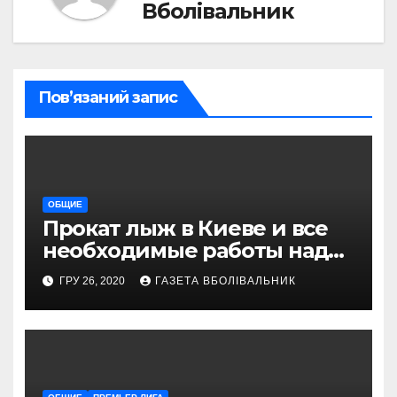
Вболівальник
Пов’язаний запис
ОБЩИЕ
Прокат лыж в Киеве и все
необходимые работы над
снаряжением, которое
ГРУ 26, 2020
ГАЗЕТА ВБОЛІВАЛЬНИК
проводит магазин
«VELOPARK»