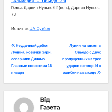
“Альмерия” – “Овьедо” 2:0
Голы
: Дарвин Нуньес 62 (пен.), Дарвин Нуньес
73
Источник
UA-Футбол
Навігація
Неудачный дебют
Лунин начинает в
Лунина, новички Зари,
Овьедо с двух
записів
соперники Динамо.
пропущенных из трех
Главные новости за 16
ударов в створ. И с
января
ошибки на выходе
Від
Газета