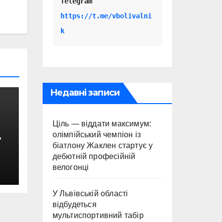
Telegram 
https://t.me/vbolivalni
k
Недавні записи
Ціль — віддати максимум:
олімпійський чемпіон із
біатлону Жаклен стартує у
дебютній професійній
велогонці
с
У Львівській області
відбудеться
мультиспортивний табір