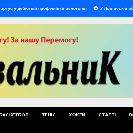
 дебютній професійній велогонці
У Львівській області в
БАСКЕТБОЛ
ТЕНІС
ХОКЕЙ
СТАТТІ
В