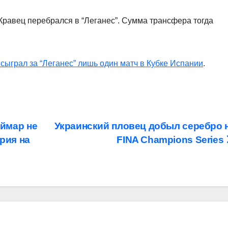
д Кравец перебрался в “Леганес”. Сумма трансфера тогда
сыграл за “Леганес” лишь один матч в Кубке Испании
.
ймар не
Украинский пловец добыл серебро 
рия на
FINA Champions Series