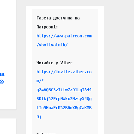
Газета доступна на 
https://www.patreon.com
/vbolivalnik/
Читайте у Viber 
https://invite.viber.co
на
m/?
g2=AQBC3zIilw7zD1LgIA44
8Dlkj%2FrpNWkx2NzsyX4Qg
LIn9HbaFrR%2B6nXBgCaKMB
Dj