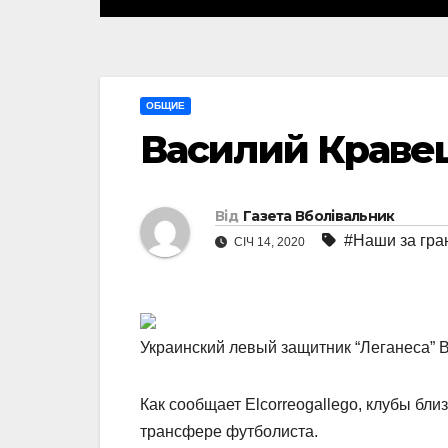
ОБЩИЕ
Василий Кравец
Від
Газета Вболівальник
#Наши за гра
СІЧ 14, 2020
Украинский левый защитник “Леганеса” В
Как сообщает Elcorreogallego, клубы бли
трансфере футболиста.