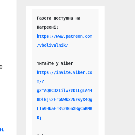
Газета доступна на 
https://www.patreon.com
/vbolivalnik/
Читайте у Viber 
0
https://invite.viber.co
m/?
g2=AQBC3zIilw7zD1LgIA44
8Dlkj%2FrpNWkx2NzsyX4Qg
LIn9HbaFrR%2B6nXBgCaKMB
Dj
н,