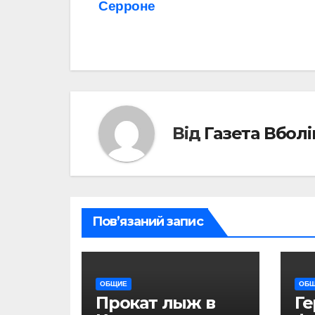
Серроне
записів
Від
Газета Вбол
Пов’язаний запис
ОБЩИЕ
ОБ
Прокат лыж в
Г