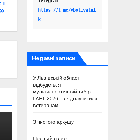
Telegram 
ен
https://t.me/vbolivalni
k
Недавні записи
У Львівській області
відбудеться
мультиспортивний табір
ГАРТ 2026 – як долучитися
ветеранам
З чистого аркушу
Перший лідер