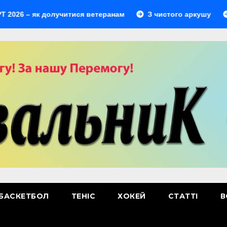
– як долучитися ветеранам
З чистого аркушу
Перш
БАСКЕТБОЛ
ТЕНІС
ХОКЕЙ
СТАТТІ
В