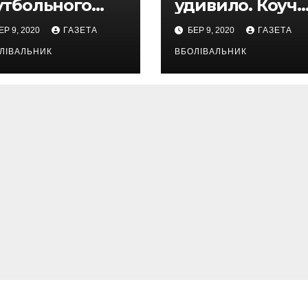
утбольного
удивило. Коуч
я. Сергей
Вольфсбурга
ЕР 9, 2020
ГАЗЕТА
БЕР 9, 2020
ГАЗЕТА
улеца
побывал на
ЛІВАЛЬНИК
матче Шахтера 
ВБОЛІВАЛЬНИК
Колосом