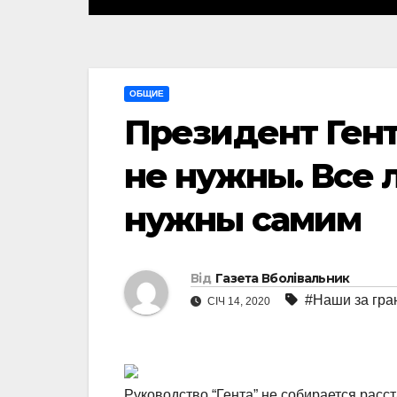
ОБЩИЕ
Президент Гент
не нужны. Все 
нужны самим
Від
Газета Вболівальник
#Наши за гра
СІЧ 14, 2020
Руководство “Гента” не собирается расс