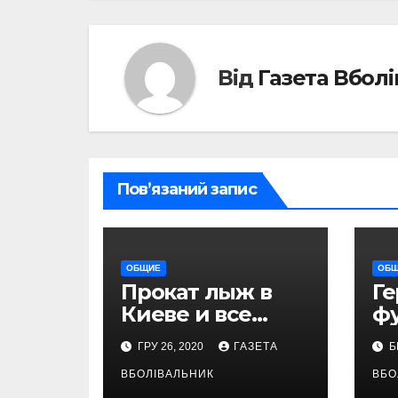
Від
Газета Вбол
Пов’язаний запис
ОБЩИЕ
ОБ
Прокат лыж в
Г
Киеве и все
ф
необходимые
дн
ГРУ 26, 2020
ГАЗЕТА
Б
работы над
Б
снаряжением,
ВБОЛІВАЛЬНИК
ВБО