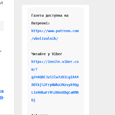
ал
Газета доступна на 
https://www.patreon.com
/vbolivalnik/
”
Читайте у Viber 
https://invite.viber.co
m/?
g2=AQBC3zIilw7zD1LgIA44
8Dlkj%2FrpNWkx2NzsyX4Qg
ка
LIn9HbaFrR%2B6nXBgCaKMB
Dj