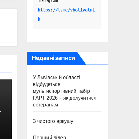
Telegram 
https://t.me/vbolivalni
k
Недавні записи
У Львівській області
відбудеться
мультиспортивний табір
ГАРТ 2026 – як долучитися
ветеранам
З чистого аркушу
с
Перший лідер