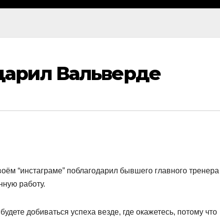
дарил Вальверде
воём “инстаграме” поблагодарил бывшего главного тренера
нную работу.
 будете добиваться успеха везде, где окажетесь, потому что