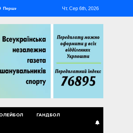
Чт. Сер 6th, 2026
й лідер
Повернення Мудрика
Втрачені ілюзії
ОЛЕЙБОЛ
ГАНДБОЛ