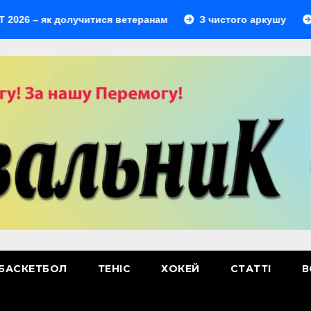
– як долучитися ветеранам
З чистого аркушу
Перши
БАСКЕТБОЛ
ТЕНІС
ХОКЕЙ
СТАТТІ
В