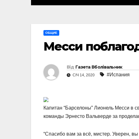
ОБЩИЕ
Месси поблаго
Від
Газета Вболівальник
#Испания
СІЧ 14, 2020
Капитан “Барселоны” Лионель Месси в с
команды Эрнесто Вальверде за продела
“Спасибо вам за всё, мистер. Уверен, вы