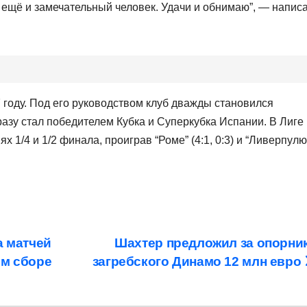
 ещё и замечательный человек. Удачи и обнимаю”, — напис
 году. Под его руководством клуб дважды становился
азу стал победителем Кубка и Суперкубка Испании. В Лиге
 1/4 и 1/2 финала, проиграв “Роме” (4:1, 0:3) и “Ливерпулю
а матчей
Шахтер предложил за опорни
ом сборе
загребского Динамо 12 млн евро