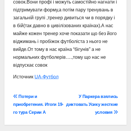
совок.Вони профі і можуть самостійно нагнати і
підтримувати форму,а потім пару тренувань в
загальній групі ,тренер дивиться чи в порядку і
в бій(так давно в цивілізованих країнах).А нас
майже кожен тренер хоче показати що без його
віджимань і пробіжок футболіста з нього не
вийде.От тому в нас країна “бігунів” а не
нормальних футболерів….,тому що нас не
відпускає совок
Источник
UA-Футбол
Навігація
Потери и
У Паркера взялись
приобретения. Итоги 19-
диктовать Усику жесткие
записів
го тура Серии А
условия