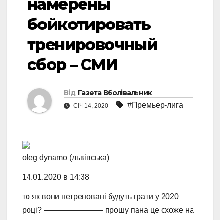
намерены
бойкотировать
тренировочный
сбор – СМИ
Від
Газета Вболівальник
#Премьер-лига
СІЧ 14, 2020
oleg dynamo (львівська)
14.01.2020 в 14:38
то як вони нетреновані будуть грати у 2020
році? ———————– прошу пана це схоже на