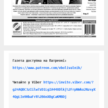
https://www.patreon.com/vbolivalnik/
Читайте у Viber 
https://invite.viber.com/?
g2=AQBC3zIilw7zD1LgIA448Dlkj%2FrpNWkx2NzsyX
4QgLIn9HbaFrR%2B6nXBgCaKMBDj