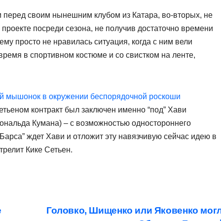
м перед своим нынешним клубом из Катара, во-вторых, не
 проекте посреди сезона, не получив достаточно времени
ему просто не нравилась ситуация, когда с ним вели
время в спортивном костюме и со свистком на ленте,
й мышонок в окружении беспорядочной роскоши
Сетьеном контракт был заключен именно “под” Хави
Рональда Кумана) – с возможностью одностороннего
“Барса” ждет Хави и отложит эту навязчивую сейчас идею в
трелит Кике Сетьен.
е
Головко, Шищенко или Яковенко мог