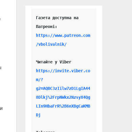
Газета доступна на 
е
https://www.patreon.com
/vbolivalnik/
Читайте у Viber 
ы
https://invite.viber.co
m/?
g2=AQBC3zIilw7zD1LgIA44
8Dlkj%2FrpNWkx2NzsyX4Qg
LIn9HbaFrR%2B6nXBgCaKMB
ли
Dj