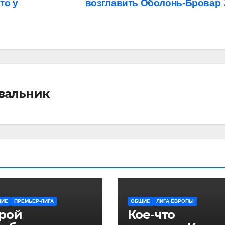
то у
возглавить Оболонь-Бровар
івальник
ЩИЕ
ПРЕМЬЕР-ЛИГА
ОБЩИЕ
ЛИГА ЕВРОПЫ
ерой
Кое-что