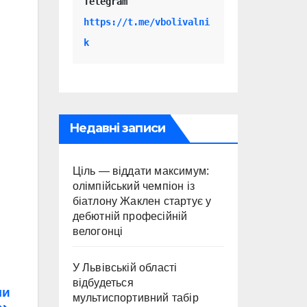
Telegram 
https://t.me/vbolivalni
k
Недавні записи
Ціль — віддати максимум:
олімпійський чемпіон із
біатлону Жаклен стартує у
дебютній професійній
велогонці
У Львівській області
відбудеться
ли
мультиспортивний табір