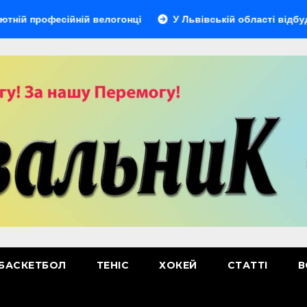
професійній велогонці
У Львівській області відбудетьс
БАСКЕТБОЛ
ТЕНІС
ХОКЕЙ
СТАТТІ
В