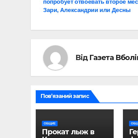
попробует отвоевать второе мес
записів
Зари, Александрии или Десны
Від
Газета Вбол
Пов’язаний запис
ОБЩИЕ
ОБ
Прокат лыж в
Г