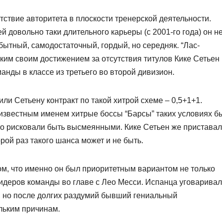
тствие авторитета в плоскости тренерской деятельности.
 довольно таки длительного карьеры (с 2001-го года) он н
обытный, самодостаточный, гордый, но середняк. “Лас-
ким своим достижением за отсутствия титулов Кике Сетьен
анды в классе из третьего во второй дивизион.
и Сетьену контракт по такой хитрой схеме – 0,5+1+1.
известным именем хитрые боссы “Барсы” таких условиях б
то рисковали быть высмеянными. Кике Сетьен же приставал
рой раз такого шанса может и не быть.
ом, что именно он был приоритетным вариантом не только
лидеров команды во главе с Лео Месси. Испанца уговарива
, но после долгих раздумий бывший гениальный
льким причинам.