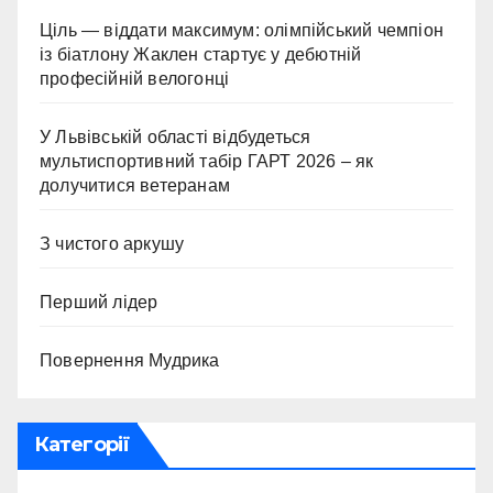
Ціль — віддати максимум: олімпійський чемпіон
із біатлону Жаклен стартує у дебютній
професійній велогонці
У Львівській області відбудеться
мультиспортивний табір ГАРТ 2026 – як
долучитися ветеранам
З чистого аркушу
Перший лідер
Повернення Мудрика
Категорії