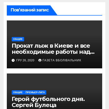
Пов’язаний запис
ОБЩИЕ
Прокат лыж в Киеве и все
необходимые работы над
снаряжением, которое
ГРУ 26, 2020
ГАЗЕТА ВБОЛІВАЛЬНИК
проводит магазин
«VELOPARK»
ОБЩИЕ
ПРЕМЬЕР-ЛИГА
Герой футбольного дня.
Сергей Булеца