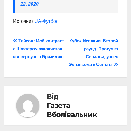
12, 2020
Источник
UA-Футбол
Навігація
Тайсон: Мой контракт
Кубок Испании. Второй
с Шахтером закончится
раунд. Прогулка
записів
и я вернусь в Бразилию
Севильи, успех
Эспаньола и Сельты
Від
Газета
Вболівальник