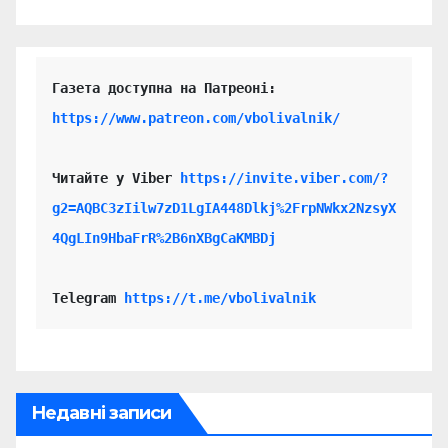
https://www.patreon.com/vbolivalnik/
Читайте у Viber 
https://invite.viber.com/?
g2=AQBC3zIilw7zD1LgIA448Dlkj%2FrpNWkx2NzsyX
4QgLIn9HbaFrR%2B6nXBgCaKMBDj
Telegram 
https://t.me/vbolivalnik
Недавні записи