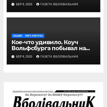
БЕР 9, 2020
ГАЗЕТА ВБОЛІВАЛЬНИК
ОБЩИЕ
ЛИГА ЕВРОПЫ
Кое-что удивило. Коуч
Вольфсбурга побывал на
матче Шахтера с Колосом
БЕР 9, 2020
ГАЗЕТА ВБОЛІВАЛЬНИК