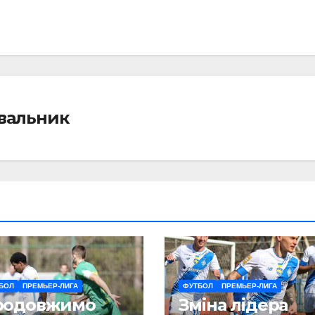
івальник
БОЛ
ПРЕМЬЕР-ЛИГА
ФУТБОЛ
ПРЕМЬЕР-ЛИГА
родовжимо
Зміна лідера