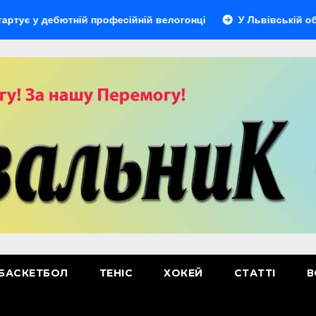
дебютній професійній велогонці
У Львівській області ві
БАСКЕТБОЛ
ТЕНІС
ХОКЕЙ
СТАТТІ
В