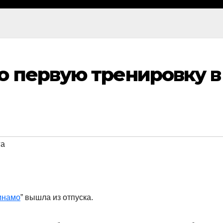
о первую тренировку в
га
инамо
” вышла из отпуска.