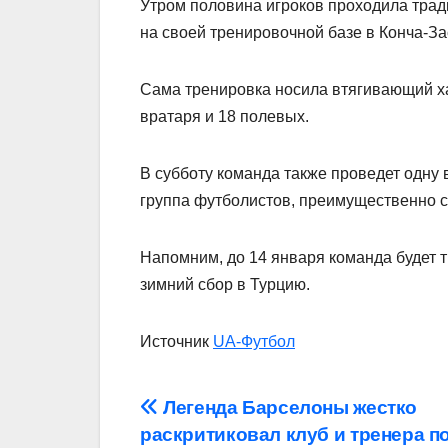
Утром половина игроков проходила тра
на своей тренировочной базе в Конча-За
Сама тренировка носила втягивающий хар
вратаря и 18 полевых.
В субботу команда также проведет одну 
группа футболистов, преимущественно с
Напомним, до 14 января команда будет т
зимний сбор в Турцию.
Источник
UA-Футбол
Навігація
Легенда Барселоны жестко
раскритиковал клуб и тренера п