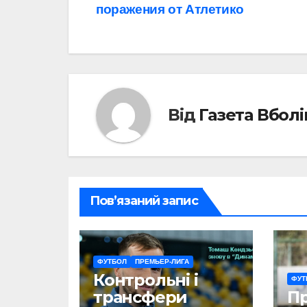
записів
поражения от Атлетико
Від
Газета Вбол
Пов’язаний запис
ФУТБОЛ
ПРЕМЬЕР-ЛИГА
Контрольні і
ФУТ
трансфери
П