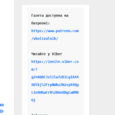
Газета доступна на 
https://www.patreon.com
/vbolivalnik/
Читайте у Viber 
https://invite.viber.co
m/?
g2=AQBC3zIilw7zD1LgIA44
8Dlkj%2FrpNWkx2NzsyX4Qg
LIn9HbaFrR%2B6nXBgCaKMB
Dj
на