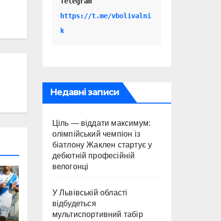
Telegram 
https://t.me/vbolivalni
k
Недавні записи
Ціль — віддати максимум:
олімпійський чемпіон із
біатлону Жаклен стартує у
дебютній професійній
велогонці
У Львівській області
відбудеться
мультиспортивний табір