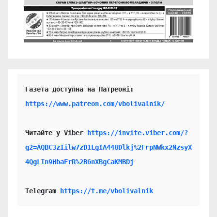
https://www.patreon.com/vbolivalnik/
Читайте у Viber 
https://invite.viber.com/?
g2=AQBC3zIilw7zD1LgIA448Dlkj%2FrpNWkx2NzsyX
4QgLIn9HbaFrR%2B6nXBgCaKMBDj
Telegram 
https://t.me/vbolivalnik