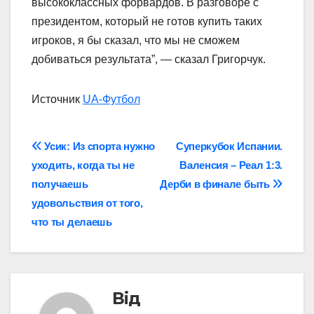
высококлассных форвардов. В разговоре с
президентом, который не готов купить таких
игроков, я бы сказал, что мы не сможем
добиваться результата”, — сказал Григорчук.
Источник
UA-Футбол
Навігація
Усик: Из спорта нужно
Суперкубок Испании.
уходить, когда ты не
Валенсия – Реал 1:3.
записів
получаешь
Дерби в финале быть
удовольствия от того,
что ты делаешь
Від