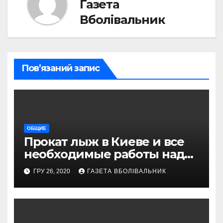
Газета
Вболівальник
Пов’язаний запис
ОБЩИЕ
Прокат лыж в Киеве и все
необходимые работы над
снаряжением, которое
ГРУ 26, 2020
ГАЗЕТА ВБОЛІВАЛЬНИК
проводит магазин
«VELOPARK»