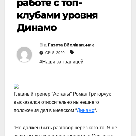
работе с топ-
клубами уровня
Динамо
Від
Газета Вболівальник
СІЧ 8, 2020
#Наши за границей
Главный тренер “Астаны” Роман Григорчук
высказался относительно нынешнего
положения дел в киевском “
Динамо
“.
“Не должен быть разговор через кого-то. Я не
знаю, имею ли я право говорить о Суркисах.