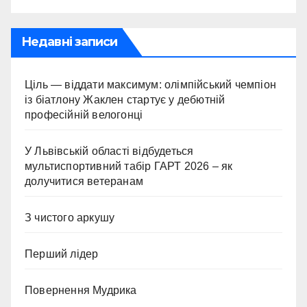
Недавні записи
Ціль — віддати максимум: олімпійський чемпіон
із біатлону Жаклен стартує у дебютній
професійній велогонці
У Львівській області відбудеться
мультиспортивний табір ГАРТ 2026 – як
долучитися ветеранам
З чистого аркушу
Перший лідер
Повернення Мудрика