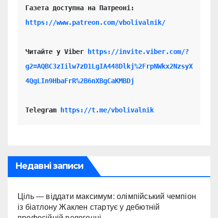
https://www.patreon.com/vbolivalnik/
Читайте у Viber 
https://invite.viber.com/?
g2=AQBC3zIilw7zD1LgIA448Dlkj%2FrpNWkx2NzsyX
4QgLIn9HbaFrR%2B6nXBgCaKMBDj
Telegram 
https://t.me/vbolivalnik
Недавні записи
Ціль — віддати максимум: олімпійський чемпіон
із біатлону Жаклен стартує у дебютній
професійній велогонці