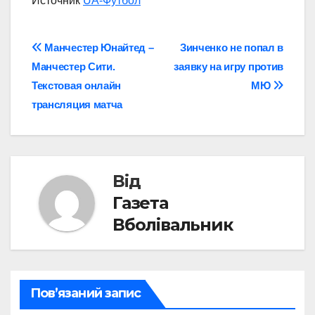
Источник
UA-Футбол
Навігація
Манчестер Юнайтед –
Зинченко не попал в
Манчестер Сити.
заявку на игру против
записів
Текстовая онлайн
МЮ
трансляция матча
Від
Газета
Вболівальник
Пов’язаний запис