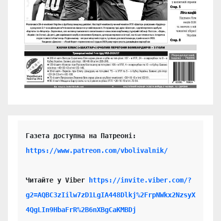
https://www.patreon.com/vbolivalnik/
Читайте у Viber 
https://invite.viber.com/?
g2=AQBC3zIilw7zD1LgIA448Dlkj%2FrpNWkx2NzsyX
4QgLIn9HbaFrR%2B6nXBgCaKMBDj