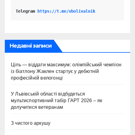
Telegram 
https://t.me/vbolivalnik
Недавні записи
Ціль — віддати максимум: олімпійський чемпіон
із біатлону Жаклен стартує у дебютній
професійній велогонці
У Львівській області відбудеться
мультиспортивний табір ГАРТ 2026 – як
долучитися ветеранам
З чистого аркушу