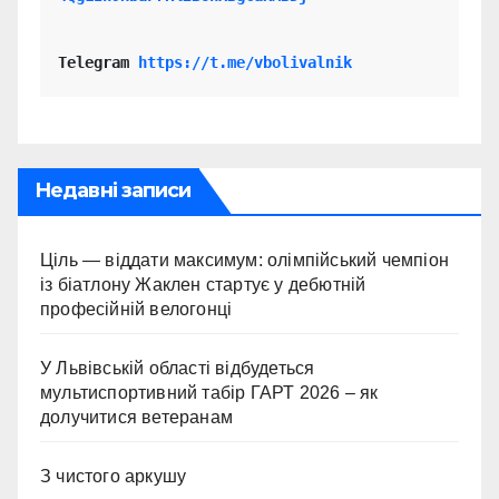
Telegram 
https://t.me/vbolivalnik
Недавні записи
Ціль — віддати максимум: олімпійський чемпіон
із біатлону Жаклен стартує у дебютній
професійній велогонці
У Львівській області відбудеться
мультиспортивний табір ГАРТ 2026 – як
долучитися ветеранам
З чистого аркушу