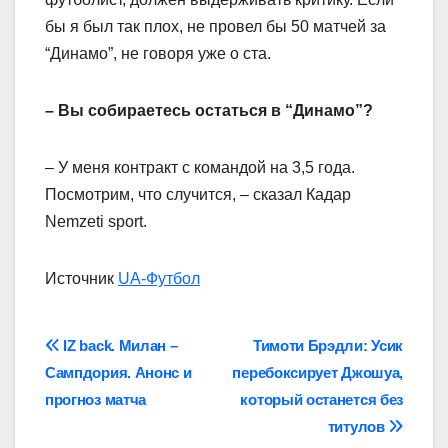
бы я был так плох, не провел бы 50 матчей за
“Динамо”, не говоря уже о ста.
– Вы собираетесь остаться в “Динамо”?
– У меня контракт с командой на 3,5 года.
Посмотрим, что случится, – сказал Кадар
Nemzeti sport.
Источник
UA-Футбол
Навігація
IZ back. Милан –
Тимоти Брэдли: Усик
Сампдория. Анонс и
перебоксирует Джошуа,
записів
прогноз матча
который останется без
титулов