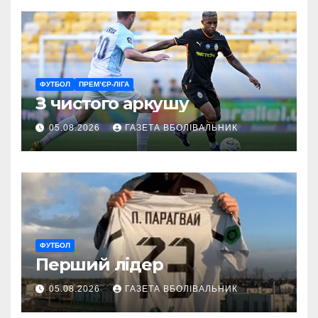
ФУТБОЛ
ПРЕМ’ЄР-ЛІГА
З чистого аркушу
05.08.2026
ГАЗЕТА ВБОЛІВАЛЬНИК
ФУТБОЛ
Перший лідер
05.08.2026
ГАЗЕТА ВБОЛІВАЛЬНИК