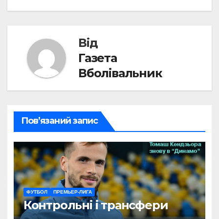
Від
Газета
Вболівальник
Пов’язаний запис
ФУТБОЛ
ПРЕМЬЕР-ЛИГА
Контрольні і трансфери