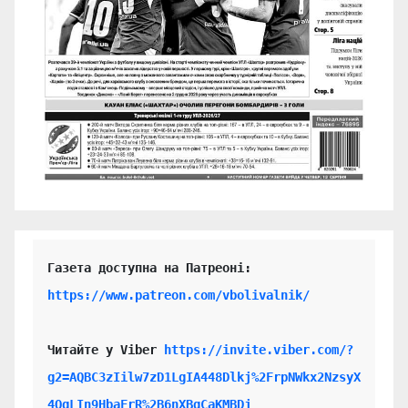
https://www.patreon.com/vbolivalnik/
Читайте у Viber 
https://invite.viber.com/?
g2=AQBC3zIilw7zD1LgIA448Dlkj%2FrpNWkx2NzsyX
4QgLIn9HbaFrR%2B6nXBgCaKMBDj